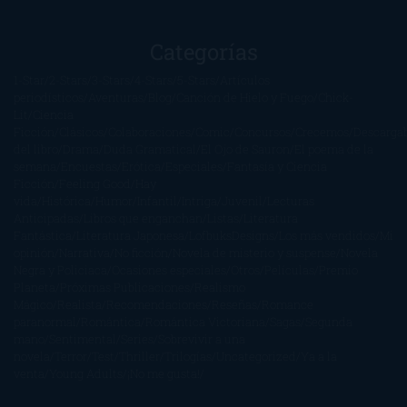
Categorías
1-Star
2-Stars
3-Stars
4-Stars
5-Stars
Artículos
periodísticos
Aventuras
Blog
Canción de Hielo y Fuego
Chick-
Lit
Ciencia
Ficción
Clásicos
Colaboraciones
Comic
Concursos
Crecemos
Descarga
del libro
Drama
Duda Gramatical
El Ojo de Sauron
El poema de la
semana
Encuestas
Erótica
Especiales
Fantasía y Ciencia
Ficción
Feeling Good
Hay
vida
Histórica
Humor
Infantil
Intriga
Juvenil
Lecturas
Anticipadas
Libros que enganchan
Listas
Literatura
Fantástica
Literatura Japonesa
LofbuksDesigns
Los más vendidos
Mi
opinión
Narrativa
No ficción
Novela de misterio y suspense
Novela
Negra y Policiaca
Ocasiones especiales
Otros
Películas
Premio
Planeta
Próximas Publicaciones
Realismo
Mágico
Realista
Recomendaciones
Reseñas
Romance
paranormal
Romántica
Romántica Victoriana
Sagas
Segunda
mano
Sentimental
Series
Sobrevivir a una
novela
Terror
Test
Thriller
Trilogías
Uncategorized
Ya a la
venta
Young Adults
¡No me gusta!