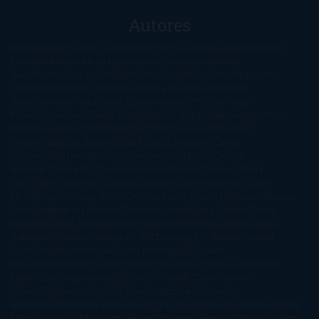
Autores
@ZoeSwinger
Abigail Gibbs
Adam Nevill
Adriana Rubens
Alaitz
Leceaga
Alberto Méndez
Alejandro Castroguer
Alexis
Harrington
Alice Kellen
Almudena Grandes
Altea Morgan
Ana
Cantarero
Andrew Davidson
Ángela Quintas
Angélique
Barbérat
Anna Todd
Anna Zaires
Annabel Pitcher
Anny
Peterson
Antonio Dikele Distefano
Art Spiegelman
Arturo Pérez-
Reverte
Audrey Carlan
Beth Kery
Beth Revis
Brittainy C.
Cherry
Camilla Läckberg
Carla Gràcia Mercadé
Carme
Chaparro
Carmen Martín Gaite
Caroline March
Celeste
Bradley
Celeste Ng
Charlaine Harris
Charles Dubow
Cherry
Chic
Cheryl Strayed
Christina Lauren
Colleen Hoover
Colleen
McCullough
Connie Willis
Cristina Prada
Daniel Glattauer
Daniela
Krien
Daphne du Maurier
Darynda Jones
David Crespo
David
Nicholls
David Safier
Deborah Harkness
Deborah Install
Diana
Gabaldon
Dolores Redondo
E. O. Chirovici
E.L. James
Eckhart
Tolle
Eduardo Mendoza
Elena Montagud
Elísabet
Benavent
Elisabeth Craft
Elisabeth Kostova
Emma Cline
Enric
Pardo
Erin Morgenstern
Erin Watt
Ernest Cline
Ernesto
Sábato
Estefanía Salyers
Federico Moccia
Fernando
Aramburu
Florencia Bonelli
George R. R. Martin
Gina Peral
Gregory
Maguire
Haruki Murakami
Helen Simonson
Henning Mankell
Henry