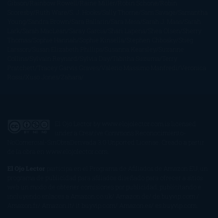
Gibson
Rainbow Rowell
Raine Miller
Robin Schone
Robin
Scoresby
Ruth Ware
S. J. Hooks
Sally Thorne
Sam Savage
Samantha
Young
Sandra Brown
Sara Ballarín
Sara Mesa
Sarah J. Maas
Sarah
Lark
Sarah MacLean
Saray García
Shari Lapena
Shea Olsen
Sherry
Thomas
Sophie Hannah
Sophie Kinsella
Stephen Chbosky
Stieg
Larsson
Susan Elizabeth Phillips
Susanna Kearsley
Suzanne
Collins
Sylvain Reynard
Sylvia Day
Tabitha Suzuma
Terry
Pratchett
Tracey Garvis Graves
Valerio Massimo Manfredi
Veronica
Rossi
Xuso Jones
Zahara
El Ojo Lector
by
www.elojolector.com
is licensed
under a
Creative Commons Reconocimiento-
NoComercial-SinObraDerivada 3.0 Unported License
. Creado a partir
de la obra en
www.elojolector.com
.
El Ojo Lector
participa en el Programa de Afiliados de Amazon EU, un
programa de publicidad para afiliados diseñado para ofrecer a sitios
web un modo de obtener comisiones por publicidad, publicitando e
incluyendo enlaces a Amazon.co.uk/ Amazon.de/ de.buyvip.com /
Amazon.fr/ Amazon.it/ it.buyvip.com/ Amazon.es/ es.buyvip.com.