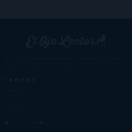
Un lector en la sombra. Escribo por escribir. Recomiendo libros. Blanco
y en botella. ¿Qué queréis más? Leed y no veáis tanta tele. O leed
mientras veis la tele, que eso es muy sano.
Sobre mí
Aviso Legal
Contacto
Editoriales
Ayúdame
2016. Creado con
por
El Ojo Lector
.