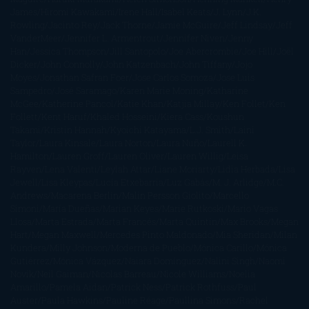
James
Hiromi Kawakami
Irene Hall
Isabel Keats
J. Lynn
J.K.
Rowling
Jacinto Rey
Jack Thorne
Jamie McGuire
Jeff Lindsay
Jeff
VanderMeer
Jennifer L. Armentrout
Jennifer Niven
Jenny
Han
Jessica Thompson
Jill Santopolo
Joe Abercrombie
Joe Hill
Joël
Dicker
John Connolly
John Katzenbach
John Tiffany
Jojo
Moyes
Jonathan Safran Foer
Jose Carlos Somoza
Jose Luis
Sampedro
José Saramago
Karen Marie Moning
Katharine
McGee
Katherine Pancol
Katie Khan
Katjia Millay
Ken Follet
Ken
Follett
Kent Haruf
Khaled Hosseini
Kiera Cass
Koushun
Takami
Kristin Hannah
Kyoichi Katayama
L.J. Smith
Laini
Taylor
Laura Kinsale
Laura Norton
Laura Nuño
Laurell K.
Hamilton
Lauren Groff
Lauren Oliver
Lauren Willig
Leisa
Rayven
Lena Valenti
Leylah Attar
Liane Moriarty
Lidia Herbada
Lisa
Jewell
Lisa Kleypas
Lucía Etxebarria
Luz Gabás
M. J. Arlidge
M.C.
Andrews
Macarena Berlín
Malin Persson Giolito
Marcello
Simoni
María Dueñas
Marian Keyes
Marie Rutkoski
Mario Vagas
Llosa
Marta Estrada
Marta Francés
Marta Quintín
Max Brooks
Megan
Hart
Megan Maxwell
Mercedes Pinto Maldonado
Mia Sheridan
Milan
Kundera
Milly Johnson
Moderna de Pueblo
Mónica Carillo
Mónica
Gutiérrez
Mónica Vázquez
Naiara Domínguez
Nalini Singh
Naomi
Novik
Neil Gaiman
Nicolas Barreau
Nicole Williams
Noelia
Amarillo
Pamela Aidan
Patrick Ness
Patrick Rothfuss
Paul
Auster
Paula Hawkins
Pauline Réage
Paullina Simons
Rachel