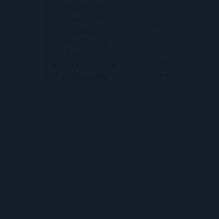
Acá y allá
?????
arrastrada del
?????
viento,
???
la mariposa
El caracol
???
levanta su cabeza:
?????
se me parece
?????