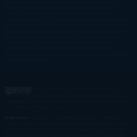
Amarillo
Pamela Aidan
Patrick Ness
Patrick Rothfuss
Paul
Auster
Paula Hawkins
Pauline Réage
Paullina Simons
Rachel
Gibson
Rainbow Rowell
Raine Miller
Robin Schone
Robin
Scoresby
Ruth Ware
S. J. Hooks
Sally Thorne
Sam Savage
Samantha
Young
Sandra Brown
Sara Ballarín
Sara Mesa
Sarah J. Maas
Sarah
Lark
Sarah MacLean
Saray García
Shari Lapena
Shea Olsen
Sherry
Thomas
Sophie Hannah
Sophie Kinsella
Stephen Chbosky
Stieg
Larsson
Susan Elizabeth Phillips
Susanna Kearsley
Suzanne
Collins
Sylvain Reynard
Sylvia Day
Tabitha Suzuma
Terry
Pratchett
Tracey Garvis Graves
Valerio Massimo Manfredi
Veronica
Rossi
Xuso Jones
Zahara
El Ojo Lector
by
www.elojolector.com
is licensed
under a
Creative Commons Reconocimiento-
NoComercial-SinObraDerivada 3.0 Unported License
. Creado a partir
de la obra en
www.elojolector.com
.
El Ojo Lector
participa en el Programa de Afiliados de Amazon EU, un
programa de publicidad para afiliados diseñado para ofrecer a sitios
web un modo de obtener comisiones por publicidad, publicitando e
incluyendo enlaces a Amazon.co.uk/ Amazon.de/ de.buyvip.com /