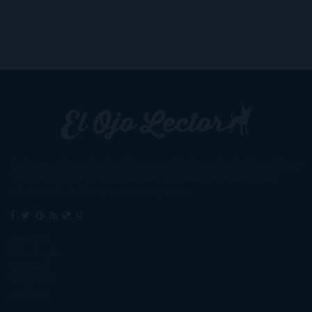
Un lector en la sombra. Escribo por escribir. Recomiendo libros. Blanco
y en botella. ¿Qué queréis más? Leed y no veáis tanta tele. O leed
mientras veis la tele, que eso es muy sano.
Sobre mí
Aviso Legal
Contacto
Editoriales
Ayúdame