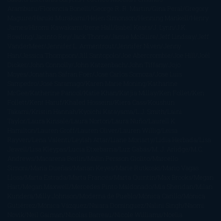
Aramburu
Florencia Bonelli
George R. R. Martin
Gina Peral
Gregory
Maguire
Haruki Murakami
Helen Simonson
Henning Mankell
Henry
James
Hiromi Kawakami
Irene Hall
Isabel Keats
J. Lynn
J.K.
Rowling
Jacinto Rey
Jack Thorne
Jamie McGuire
Jeff Lindsay
Jeff
VanderMeer
Jennifer L. Armentrout
Jennifer Niven
Jenny
Han
Jessica Thompson
Jill Santopolo
Joe Abercrombie
Joe Hill
Joël
Dicker
John Connolly
John Katzenbach
John Tiffany
Jojo
Moyes
Jonathan Safran Foer
Jose Carlos Somoza
Jose Luis
Sampedro
José Saramago
Karen Marie Moning
Katharine
McGee
Katherine Pancol
Katie Khan
Katjia Millay
Ken Follet
Ken
Follett
Kent Haruf
Khaled Hosseini
Kiera Cass
Koushun
Takami
Kristin Hannah
Kyoichi Katayama
L.J. Smith
Laini
Taylor
Laura Kinsale
Laura Norton
Laura Nuño
Laurell K.
Hamilton
Lauren Groff
Lauren Oliver
Lauren Willig
Leisa
Rayven
Lena Valenti
Leylah Attar
Liane Moriarty
Lidia Herbada
Lisa
Jewell
Lisa Kleypas
Lucía Etxebarria
Luz Gabás
M. J. Arlidge
M.C.
Andrews
Macarena Berlín
Malin Persson Giolito
Marcello
Simoni
María Dueñas
Marian Keyes
Marie Rutkoski
Mario Vagas
Llosa
Marta Estrada
Marta Francés
Marta Quintín
Max Brooks
Megan
Hart
Megan Maxwell
Mercedes Pinto Maldonado
Mia Sheridan
Milan
Kundera
Milly Johnson
Moderna de Pueblo
Mónica Carillo
Mónica
Gutiérrez
Mónica Vázquez
Naiara Domínguez
Nalini Singh
Naomi
Novik
Neil Gaiman
Nicolas Barreau
Nicole Williams
Noelia