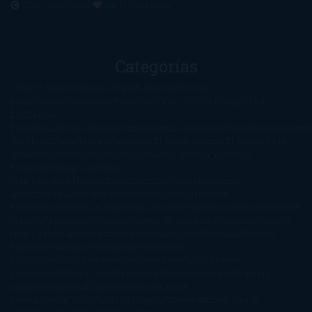
2016. Creado con
por
El Ojo Lector
.
Categorías
1-Star
2-Stars
3-Stars
4-Stars
5-Stars
Artículos
periodísticos
Aventuras
Blog
Canción de Hielo y Fuego
Chick-
Lit
Ciencia
Ficción
Clásicos
Colaboraciones
Comic
Concursos
Crecemos
Descarga
del libro
Drama
Duda Gramatical
El Ojo de Sauron
El poema de la
semana
Encuestas
Erótica
Especiales
Fantasía y Ciencia
Ficción
Feeling Good
Hay
vida
Histórica
Humor
Infantil
Intriga
Juvenil
Lecturas
Anticipadas
Libros que enganchan
Listas
Literatura
Fantástica
Literatura Japonesa
LofbuksDesigns
Los más vendidos
Mi
opinión
Narrativa
No ficción
Novela de misterio y suspense
Novela
Negra y Policiaca
Ocasiones especiales
Otros
Películas
Premio
Planeta
Próximas Publicaciones
Realismo
Mágico
Realista
Recomendaciones
Reseñas
Romance
paranormal
Romántica
Romántica Victoriana
Sagas
Segunda
mano
Sentimental
Series
Sobrevivir a una
novela
Terror
Test
Thriller
Trilogías
Uncategorized
Ya a la