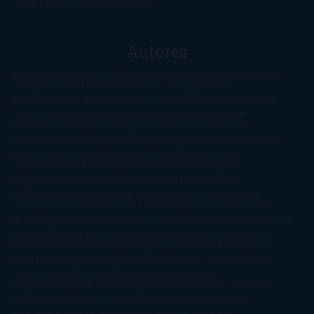
venta
Young Adults
¡No me gusta!
Autores
@ZoeSwinger
Abigail Gibbs
Adam Nevill
Adriana Rubens
Alaitz
Leceaga
Alberto Méndez
Alejandro Castroguer
Alexis
Harrington
Alice Kellen
Almudena Grandes
Altea Morgan
Ana
Cantarero
Andrew Davidson
Ángela Quintas
Angélique
Barbérat
Anna Todd
Anna Zaires
Annabel Pitcher
Anny
Peterson
Antonio Dikele Distefano
Art Spiegelman
Arturo Pérez-
Reverte
Audrey Carlan
Beth Kery
Beth Revis
Brittainy C.
Cherry
Camilla Läckberg
Carla Gràcia Mercadé
Carme
Chaparro
Carmen Martín Gaite
Caroline March
Celeste
Bradley
Celeste Ng
Charlaine Harris
Charles Dubow
Cherry
Chic
Cheryl Strayed
Christina Lauren
Colleen Hoover
Colleen
McCullough
Connie Willis
Cristina Prada
Daniel Glattauer
Daniela
Krien
Daphne du Maurier
Darynda Jones
David Crespo
David
Nicholls
David Safier
Deborah Harkness
Deborah Install
Diana
Gabaldon
Dolores Redondo
E. O. Chirovici
E.L. James
Eckhart
Tolle
Eduardo Mendoza
Elena Montagud
Elísabet
Benavent
Elisabeth Craft
Elisabeth Kostova
Emma Cline
Enric
Pardo
Erin Morgenstern
Erin Watt
Ernest Cline
Ernesto
Sábato
Estefanía Salyers
Federico Moccia
Fernando