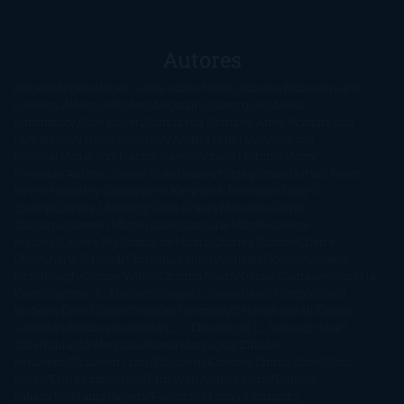
Autores
@ZoeSwinger
Abigail Gibbs
Adam Nevill
Adriana Rubens
Alaitz
Leceaga
Alberto Méndez
Alejandro Castroguer
Alexis
Harrington
Alice Kellen
Almudena Grandes
Altea Morgan
Ana
Cantarero
Andrew Davidson
Ángela Quintas
Angélique
Barbérat
Anna Todd
Anna Zaires
Annabel Pitcher
Anny
Peterson
Antonio Dikele Distefano
Art Spiegelman
Arturo Pérez-
Reverte
Audrey Carlan
Beth Kery
Beth Revis
Brittainy C.
Cherry
Camilla Läckberg
Carla Gràcia Mercadé
Carme
Chaparro
Carmen Martín Gaite
Caroline March
Celeste
Bradley
Celeste Ng
Charlaine Harris
Charles Dubow
Cherry
Chic
Cheryl Strayed
Christina Lauren
Colleen Hoover
Colleen
McCullough
Connie Willis
Cristina Prada
Daniel Glattauer
Daniela
Krien
Daphne du Maurier
Darynda Jones
David Crespo
David
Nicholls
David Safier
Deborah Harkness
Deborah Install
Diana
Gabaldon
Dolores Redondo
E. O. Chirovici
E.L. James
Eckhart
Tolle
Eduardo Mendoza
Elena Montagud
Elísabet
Benavent
Elisabeth Craft
Elisabeth Kostova
Emma Cline
Enric
Pardo
Erin Morgenstern
Erin Watt
Ernest Cline
Ernesto
Sábato
Estefanía Salyers
Federico Moccia
Fernando