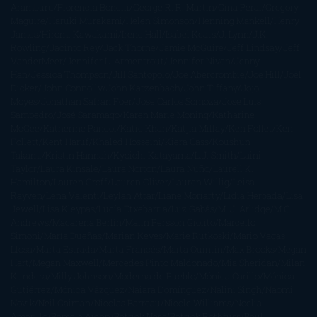
Aramburu
Florencia Bonelli
George R. R. Martin
Gina Peral
Gregory
Maguire
Haruki Murakami
Helen Simonson
Henning Mankell
Henry
James
Hiromi Kawakami
Irene Hall
Isabel Keats
J. Lynn
J.K.
Rowling
Jacinto Rey
Jack Thorne
Jamie McGuire
Jeff Lindsay
Jeff
VanderMeer
Jennifer L. Armentrout
Jennifer Niven
Jenny
Han
Jessica Thompson
Jill Santopolo
Joe Abercrombie
Joe Hill
Joël
Dicker
John Connolly
John Katzenbach
John Tiffany
Jojo
Moyes
Jonathan Safran Foer
Jose Carlos Somoza
Jose Luis
Sampedro
José Saramago
Karen Marie Moning
Katharine
McGee
Katherine Pancol
Katie Khan
Katjia Millay
Ken Follet
Ken
Follett
Kent Haruf
Khaled Hosseini
Kiera Cass
Koushun
Takami
Kristin Hannah
Kyoichi Katayama
L.J. Smith
Laini
Taylor
Laura Kinsale
Laura Norton
Laura Nuño
Laurell K.
Hamilton
Lauren Groff
Lauren Oliver
Lauren Willig
Leisa
Rayven
Lena Valenti
Leylah Attar
Liane Moriarty
Lidia Herbada
Lisa
Jewell
Lisa Kleypas
Lucía Etxebarria
Luz Gabás
M. J. Arlidge
M.C.
Andrews
Macarena Berlín
Malin Persson Giolito
Marcello
Simoni
María Dueñas
Marian Keyes
Marie Rutkoski
Mario Vagas
Llosa
Marta Estrada
Marta Francés
Marta Quintín
Max Brooks
Megan
Hart
Megan Maxwell
Mercedes Pinto Maldonado
Mia Sheridan
Milan
Kundera
Milly Johnson
Moderna de Pueblo
Mónica Carillo
Mónica
Gutiérrez
Mónica Vázquez
Naiara Domínguez
Nalini Singh
Naomi
Novik
Neil Gaiman
Nicolas Barreau
Nicole Williams
Noelia
Amarillo
Pamela Aidan
Patrick Ness
Patrick Rothfuss
Paul