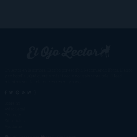
Un lector en la sombra. Escribo por escribir. Recomiendo libros. Blanco
y en botella. ¿Qué queréis más? Leed y no veáis tanta tele. O leed
mientras veis la tele, que eso es muy sano.
Sobre mí
Aviso Legal
Contacto
Editoriales
Ayúdame
2016. Creado con
por
El Ojo Lector
.