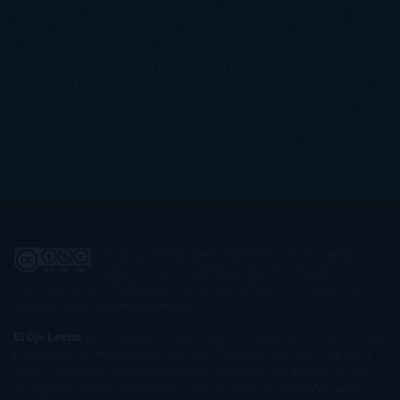
Auster
Paula Hawkins
Pauline Réage
Paullina Simons
Rachel
Gibson
Rainbow Rowell
Raine Miller
Robin Schone
Robin
Scoresby
Ruth Ware
S. J. Hooks
Sally Thorne
Sam Savage
Samantha
Young
Sandra Brown
Sara Ballarín
Sara Mesa
Sarah J. Maas
Sarah
Lark
Sarah MacLean
Saray García
Shari Lapena
Shea Olsen
Sherry
Thomas
Sophie Hannah
Sophie Kinsella
Stephen Chbosky
Stieg
Larsson
Susan Elizabeth Phillips
Susanna Kearsley
Suzanne
Collins
Sylvain Reynard
Sylvia Day
Tabitha Suzuma
Terry
Pratchett
Tracey Garvis Graves
Valerio Massimo Manfredi
Veronica
Rossi
Xuso Jones
Zahara
El Ojo Lector
by
www.elojolector.com
is licensed
under a
Creative Commons Reconocimiento-
NoComercial-SinObraDerivada 3.0 Unported License
. Creado a partir
de la obra en
www.elojolector.com
.
El Ojo Lector
participa en el Programa de Afiliados de Amazon EU, un
programa de publicidad para afiliados diseñado para ofrecer a sitios
web un modo de obtener comisiones por publicidad, publicitando e
incluyendo enlaces a Amazon.co.uk/ Amazon.de/ de.buyvip.com /