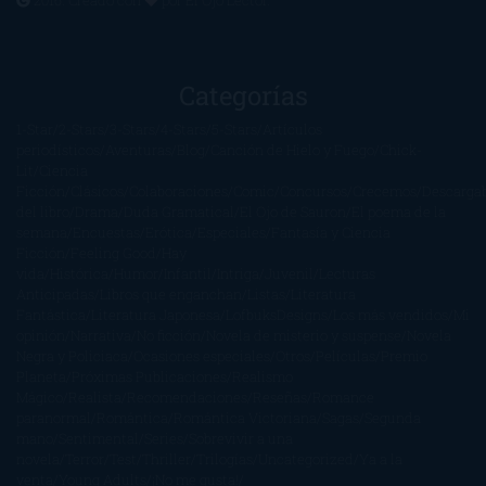
Categorías
1-Star
2-Stars
3-Stars
4-Stars
5-Stars
Artículos
periodísticos
Aventuras
Blog
Canción de Hielo y Fuego
Chick-
Lit
Ciencia
Ficción
Clásicos
Colaboraciones
Comic
Concursos
Crecemos
Descarga
del libro
Drama
Duda Gramatical
El Ojo de Sauron
El poema de la
semana
Encuestas
Erótica
Especiales
Fantasía y Ciencia
Ficción
Feeling Good
Hay
vida
Histórica
Humor
Infantil
Intriga
Juvenil
Lecturas
Anticipadas
Libros que enganchan
Listas
Literatura
Fantástica
Literatura Japonesa
LofbuksDesigns
Los más vendidos
Mi
opinión
Narrativa
No ficción
Novela de misterio y suspense
Novela
Negra y Policiaca
Ocasiones especiales
Otros
Películas
Premio
Planeta
Próximas Publicaciones
Realismo
Mágico
Realista
Recomendaciones
Reseñas
Romance
paranormal
Romántica
Romántica Victoriana
Sagas
Segunda
mano
Sentimental
Series
Sobrevivir a una
novela
Terror
Test
Thriller
Trilogías
Uncategorized
Ya a la
venta
Young Adults
¡No me gusta!