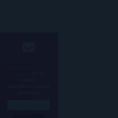
¿Quieres estar al
tanto de todo lo que
ocurre en
El Ojo
Lector
?
¡Suscríbete a nuestra
newsletter!