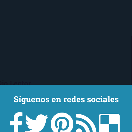
Ojo Lector
encanta leer. Vivo en Sevilla
Síguenos en redes sociales
mi novio y mi chihuahua-pantera
 de Los Beatles, me encantan los
macs, el Real Betis Balompié y las
sde 2008, leo y reseño en la sombra.