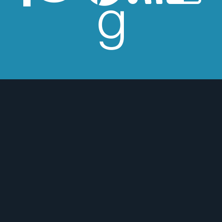
esperes críticas edulcoradas; no las
 o para mejor :)