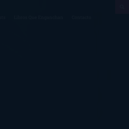
sts
Libros Que Enganchan
Contacto