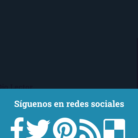
Ojo Lector
encanta leer. Vivo en Sevilla
Síguenos en redes sociales
mi novio y mi chihuahua-pantera
 de Los Beatles, me encantan los
macs, el Real Betis Balompié y las
sde 2008, leo y reseño en la sombra.