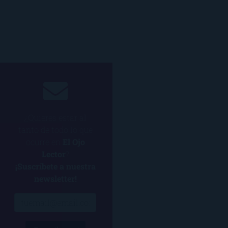
¿Quieres estar al
tanto de todo lo que
ocurre en
El Ojo
Lector
?
¡Suscríbete a nuestra
newsletter!