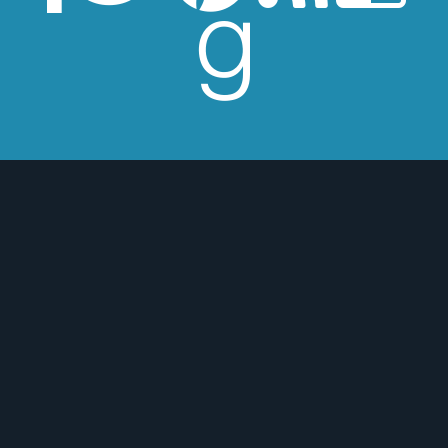
esperes críticas edulcoradas; no las
 o para mejor :)