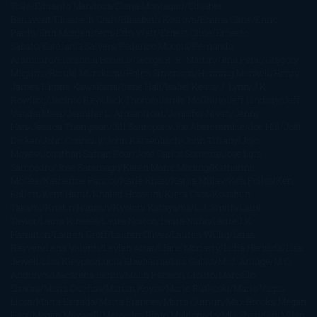
Tolle
Eduardo Mendoza
Elena Montagud
Elísabet
Benavent
Elisabeth Craft
Elisabeth Kostova
Emma Cline
Enric
Pardo
Erin Morgenstern
Erin Watt
Ernest Cline
Ernesto
Sábato
Estefanía Salyers
Federico Moccia
Fernando
Aramburu
Florencia Bonelli
George R. R. Martin
Gina Peral
Gregory
Maguire
Haruki Murakami
Helen Simonson
Henning Mankell
Henry
James
Hiromi Kawakami
Irene Hall
Isabel Keats
J. Lynn
J.K.
Rowling
Jacinto Rey
Jack Thorne
Jamie McGuire
Jeff Lindsay
Jeff
VanderMeer
Jennifer L. Armentrout
Jennifer Niven
Jenny
Han
Jessica Thompson
Jill Santopolo
Joe Abercrombie
Joe Hill
Joël
Dicker
John Connolly
John Katzenbach
John Tiffany
Jojo
Moyes
Jonathan Safran Foer
Jose Carlos Somoza
Jose Luis
Sampedro
José Saramago
Karen Marie Moning
Katharine
McGee
Katherine Pancol
Katie Khan
Katjia Millay
Ken Follet
Ken
Follett
Kent Haruf
Khaled Hosseini
Kiera Cass
Koushun
Takami
Kristin Hannah
Kyoichi Katayama
L.J. Smith
Laini
Taylor
Laura Kinsale
Laura Norton
Laura Nuño
Laurell K.
Hamilton
Lauren Groff
Lauren Oliver
Lauren Willig
Leisa
Rayven
Lena Valenti
Leylah Attar
Liane Moriarty
Lidia Herbada
Lisa
Jewell
Lisa Kleypas
Lucía Etxebarria
Luz Gabás
M. J. Arlidge
M.C.
Andrews
Macarena Berlín
Malin Persson Giolito
Marcello
Simoni
María Dueñas
Marian Keyes
Marie Rutkoski
Mario Vagas
Llosa
Marta Estrada
Marta Francés
Marta Quintín
Max Brooks
Megan
Hart
Megan Maxwell
Mercedes Pinto Maldonado
Mia Sheridan
Milan