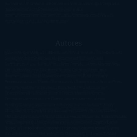
paranormal
Romántica
Romántica Victoriana
Sagas
Segunda
mano
Sentimental
Series
Sobrevivir a una
novela
Terror
Test
Thriller
Trilogías
Uncategorized
Ya a la
venta
Young Adults
¡No me gusta!
Autores
@ZoeSwinger
Abigail Gibbs
Adam Nevill
Adriana Rubens
Alaitz
Leceaga
Alberto Méndez
Alejandro Castroguer
Alexis
Harrington
Alice Kellen
Almudena Grandes
Altea Morgan
Ana
Cantarero
Andrew Davidson
Ángela Quintas
Angélique
Barbérat
Anna Todd
Anna Zaires
Annabel Pitcher
Anny
Peterson
Antonio Dikele Distefano
Art Spiegelman
Arturo Pérez-
Reverte
Audrey Carlan
Beth Kery
Beth Revis
Brittainy C.
Cherry
Camilla Läckberg
Carla Gràcia Mercadé
Carme
Chaparro
Carmen Martín Gaite
Caroline March
Celeste
Bradley
Celeste Ng
Charlaine Harris
Charles Dubow
Cherry
Chic
Cheryl Strayed
Christina Lauren
Colleen Hoover
Colleen
McCullough
Connie Willis
Cristina Prada
Daniel Glattauer
Daniela
Krien
Daphne du Maurier
Darynda Jones
David Crespo
David
Nicholls
David Safier
Deborah Harkness
Deborah Install
Diana
Gabaldon
Dolores Redondo
E. O. Chirovici
E.L. James
Eckhart