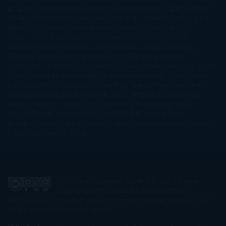
Kundera
Milly Johnson
Moderna de Pueblo
Mónica Carillo
Mónica
Gutiérrez
Mónica Vázquez
Naiara Domínguez
Nalini Singh
Naomi
Novik
Neil Gaiman
Nicolas Barreau
Nicole Williams
Noelia
Amarillo
Pamela Aidan
Patrick Ness
Patrick Rothfuss
Paul
Auster
Paula Hawkins
Pauline Réage
Paullina Simons
Rachel
Gibson
Rainbow Rowell
Raine Miller
Robin Schone
Robin
Scoresby
Ruth Ware
S. J. Hooks
Sally Thorne
Sam Savage
Samantha
Young
Sandra Brown
Sara Ballarín
Sara Mesa
Sarah J. Maas
Sarah
Lark
Sarah MacLean
Saray García
Shari Lapena
Shea Olsen
Sherry
Thomas
Sophie Hannah
Sophie Kinsella
Stephen Chbosky
Stieg
Larsson
Susan Elizabeth Phillips
Susanna Kearsley
Suzanne
Collins
Sylvain Reynard
Sylvia Day
Tabitha Suzuma
Terry
Pratchett
Tracey Garvis Graves
Valerio Massimo Manfredi
Veronica
Rossi
Xuso Jones
Zahara
El Ojo Lector
by
www.elojolector.com
is licensed
under a
Creative Commons Reconocimiento-
NoComercial-SinObraDerivada 3.0 Unported License
. Creado a partir
de la obra en
www.elojolector.com
.