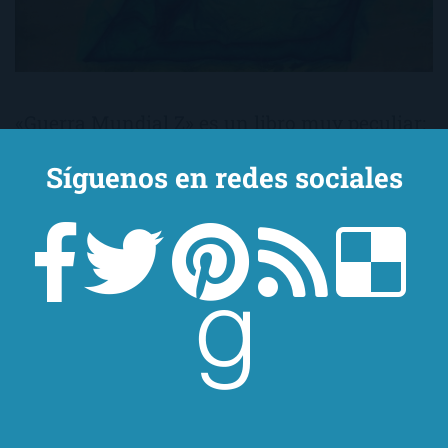
«Guerra Mundial Z» es un libro muy peculiar:
engancha, enseña y es muy muy bueno (por
Síguenos en redes sociales
lo menos para este triste Ojo Lector). Su autor
es Max Brooks, hijo del director -Mel- y de la
prodigiosa, hermosísima y maravillosa Anne
Bancroft, descanse en paz. Esto, que puede
oler un poco a chamusquina, -como en el […]