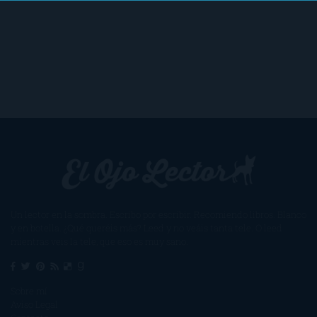
Un lector en la sombra. Escribo por escribir. Recomiendo libros. Blanco
y en botella. ¿Qué queréis más? Leed y no veáis tanta tele. O leed
mientras veis la tele, que eso es muy sano.
Sobre mí
Aviso Legal