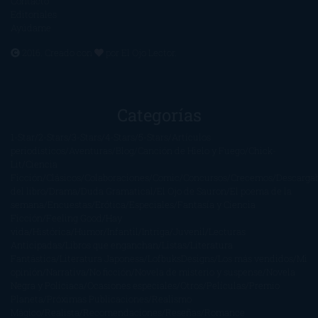
Contacto
Editoriales
Ayúdame
2016. Creado con
por
El Ojo Lector
.
Categorías
1-Star
2-Stars
3-Stars
4-Stars
5-Stars
Artículos
periodísticos
Aventuras
Blog
Canción de Hielo y Fuego
Chick-
Lit
Ciencia
Ficción
Clásicos
Colaboraciones
Comic
Concursos
Crecemos
Descarga
del libro
Drama
Duda Gramatical
El Ojo de Sauron
El poema de la
semana
Encuestas
Erótica
Especiales
Fantasía y Ciencia
Ficción
Feeling Good
Hay
vida
Histórica
Humor
Infantil
Intriga
Juvenil
Lecturas
Anticipadas
Libros que enganchan
Listas
Literatura
Fantástica
Literatura Japonesa
LofbuksDesigns
Los más vendidos
Mi
opinión
Narrativa
No ficción
Novela de misterio y suspense
Novela
Negra y Policiaca
Ocasiones especiales
Otros
Películas
Premio
Planeta
Próximas Publicaciones
Realismo
Mágico
Realista
Recomendaciones
Reseñas
Romance