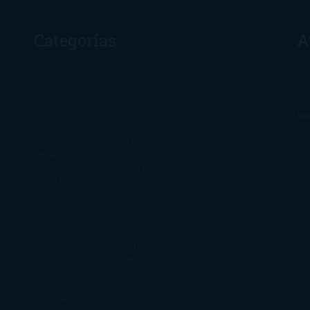
Categorías
A
1-Star
2-Stars
3-Stars
4-Stars
5-
@Z
Stars
Artículos
Ru
periodísticos
Aventuras
Blog
Canción de
Ca
Hielo y Fuego
Chick-Lit
Ciencia
Gr
Ficción
Clásicos
Colaboraciones
Comic
Concursos
Crecemos
Des
Án
del libro
Drama
Duda Gramatical
El Ojo
Zai
de Sauron
El poema de la
Di
semana
Encuestas
Erótica
Especiales
Fantasía
Ca
y Ciencia Ficción
Feeling Good
Hay
Lä
vida
Histórica
Humor
Infantil
Intriga
Juvenil
Lecturas
Mar
Anticipadas
Libros que
Ng
enganchan
Listas
Literatura
St
Fantástica
Literatura
Mc
Japonesa
LofbuksDesigns
Los más
Gla
vendidos
Mi opinión
Narrativa
No
Jo
ficción
Novela de misterio y
Ha
suspense
Novela Negra y
Re
Policiaca
Ocasiones
Me
especiales
Otros
Películas
Premio
Cra