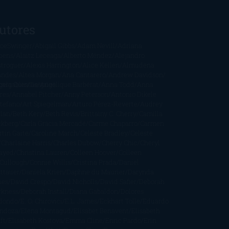
utores
oeSwinger
Abigail Gibbs
Adam Nevill
Adriana
bens
Alaitz Leceaga
Alberto Méndez
Alejandro
stroguer
Alexis Harrington
Alice Kellen
Almudena
andes
Altea Morgan
Ana Cantarero
Andrew Davidson
cargables
gela Quintas
Despúes
Angélique Barbérat
Anna Todd
Anna
res
Annabel Pitcher
Anny Peterson
Antonio Dikele
stefano
Art Spiegelman
Arturo Pérez-Reverte
Audrey
rlan
Beth Kery
Beth Revis
Brittainy C. Cherry
Camilla
ckberg
Carla Gràcia Mercadé
Carme Chaparro
Carmen
tín Gaite
Caroline March
Celeste Bradley
Celeste
Charlaine Harris
Charles Dubow
Cherry Chic
Cheryl
rayed
Christina Lauren
Colleen Hoover
Colleen
Cullough
Connie Willis
Cristina Prada
Daniel
ttauer
Daniela Krien
Daphne du Maurier
Darynda
nes
David Crespo
David Nicholls
David Safier
Deborah
rkness
Deborah Install
Diana Gabaldon
Dolores
dondo
E. O. Chirovici
E.L. James
Eckhart Tolle
Eduardo
ndoza
Elena Montagud
Elísabet Benavent
Elisabeth
ft
Elisabeth Kostova
Emma Cline
Enric Pardo
Erin