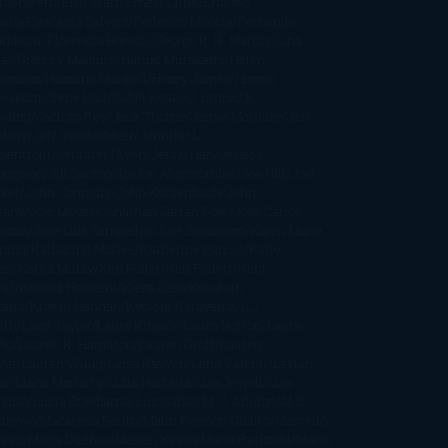
rgenstern
Erin Watt
Ernest Cline
Ernesto
bato
Estefanía Salyers
Federico Moccia
Fernando
amburu
Florencia Bonelli
George R. R. Martin
Gina
al
Gregory Maguire
Haruki Murakami
Helen
monson
Henning Mankell
Henry James
Hiromi
wakami
Irene Hall
Isabel Keats
J. Lynn
J.K.
wling
Jacinto Rey
Jack Thorne
Jamie McGuire
Jeff
ndsay
Jeff VanderMeer
Jennifer L.
mentrout
Jennifer Niven
Jenny Han
Jessica
ompson
Jill Santopolo
Joe Abercrombie
Joe Hill
Joël
cker
John Connolly
John Katzenbach
John
fany
Jojo Moyes
Jonathan Safran Foer
Jose Carlos
moza
Jose Luis Sampedro
José Saramago
Karen Marie
ning
Katharine McGee
Katherine Pancol
Katie
an
Katjia Millay
Ken Follet
Ken Follett
Kent
ruf
Khaled Hosseini
Kiera Cass
Koushun
kami
Kristin Hannah
Kyoichi Katayama
L.J.
ith
Laini Taylor
Laura Kinsale
Laura Norton
Laura
ño
Laurell K. Hamilton
Lauren Groff
Lauren
ver
Lauren Willig
Leisa Rayven
Lena Valenti
Leylah
ar
Liane Moriarty
Lidia Herbada
Lisa Jewell
Lisa
eypas
Lucía Etxebarria
Luz Gabás
M. J. Arlidge
M.C.
drews
Macarena Berlín
Malin Persson Giolito
Marcello
moni
María Dueñas
Marian Keyes
Marie Rutkoski
Mario