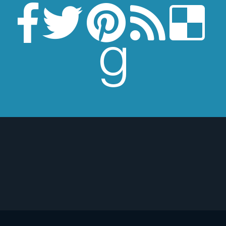
HBO está preparando
s que tiene muy buena
no os defraudará.
la tendrán en sus
mbio, […]