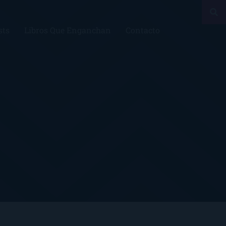
sts
Libros Que Enganchan
Contacto