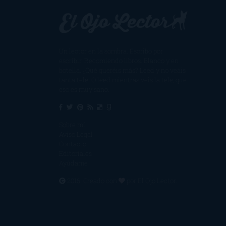
Un lector en la sombra. Escribo por
escribir. Recomiendo libros. Blanco y en
botella. ¿Qué queréis más? Leed y no veáis
tanta tele. O leed mientras veis la tele, que
eso es muy sano.
Sobre mí
Aviso Legal
Contacto
Editoriales
Ayúdame
2016. Creado con
por
El Ojo Lector
.