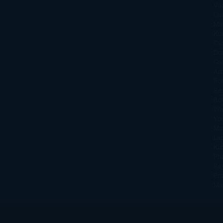
Va
Qu
Ma
Ku
Car
Do
Ga
Am
Ro
Ré
Ro
Wa
Yo
Ma
La
Kin
Phi
Re
Pra
Ma