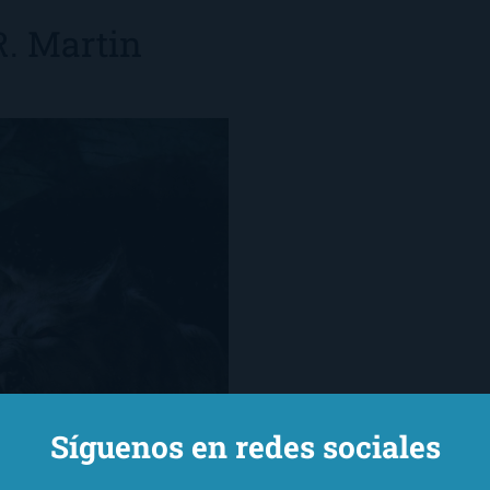
. Martin
Síguenos en redes sociales
n, en su blog, publicó