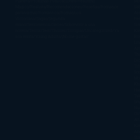
Planeta
Próximas Publicaciones
Realismo
Mo
Mágico
Realista
Recomendaciones
Reseñas
Romance
Sá
paranormal
Romántica
Romántica
Ar
Victoriana
Sagas
Segunda
Per
mano
Sentimental
Series
Sobrevivir a una
Si
novela
Terror
Test
Thriller
Trilogías
Uncategorized
Ya
Ka
a la venta
Young Adults
¡No me gusta!
Ro
Li
Ar
Th
Di
Tif
So
Mo
Kh
Ha
Ta
Sm
Nu
Oli
Att
Kl
An
Si