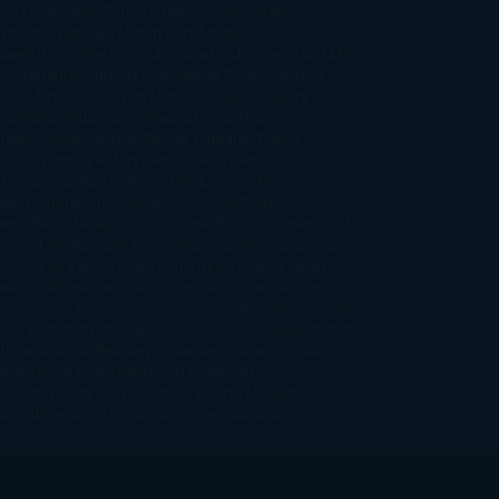
gas Llosa
Marta Estrada
Marta Francés
Marta
intín
Max Brooks
Megan Hart
Megan
xwell
Mercedes Pinto Maldonado
Mia Sheridan
Milan
ndera
Milly Johnson
Moderna de Pueblo
Mónica
illo
Mónica Gutiérrez
Mónica Vázquez
Naiara
mínguez
Nalini Singh
Naomi Novik
Neil
iman
Nicolas Barreau
Nicole Williams
Noelia
arillo
Pamela Aidan
Patrick Ness
Patrick
thfuss
Paul Auster
Paula Hawkins
Pauline
age
Paullina Simons
Rachel Gibson
Rainbow
well
Raine Miller
Robin Schone
Robin Scoresby
Ruth
re
S. J. Hooks
Sally Thorne
Sam Savage
Samantha
ung
Sandra Brown
Sara Ballarín
Sara Mesa
Sarah J.
as
Sarah Lark
Sarah MacLean
Saray García
Shari
pena
Shea Olsen
Sherry Thomas
Sophie Hannah
Sophie
sella
Stephen Chbosky
Stieg Larsson
Susan Elizabeth
llips
Susanna Kearsley
Suzanne Collins
Sylvain
ynard
Sylvia Day
Tabitha Suzuma
Terry
tchett
Tracey Garvis Graves
Valerio Massimo
nfredi
Veronica Rossi
Xuso Jones
Zahara