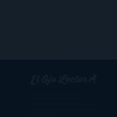
Un lector en la sombra. Escribo por
escribir. Recomiendo libros. Blanco y en
botella. ¿Qué queréis más? Leed y no veáis
tanta tele. O leed mientras veis la tele, que
eso es muy sano.