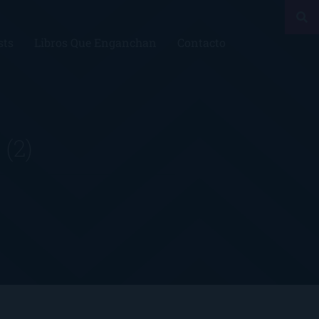
sts
Libros Que Enganchan
Contacto
o
(2)