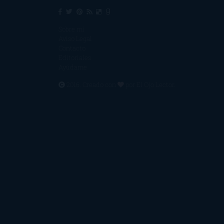
Sobre mí
Aviso Legal
Contacto
Editoriales
Ayúdame
2016. Creado con
por
El Ojo Lector
.