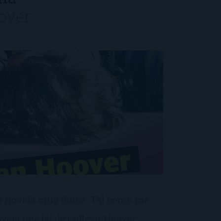
over
a novela muy dulce. Tal como me
vela que leí de Colleen Hoover,