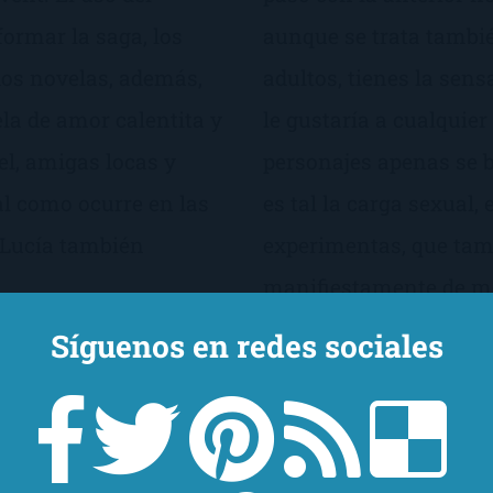
ormar la saga, los
aunque se trata tambié
 dos novelas, además,
adultos, tienes la sens
vela de amor calentita y
le gustaría a cualquier
l, amigas locas y
personajes apenas se b
al como ocurre en las
es tal la carga sexual,
 Lucía también
experimentas, que tamp
manifiestamente de me
edades y, muchas veces
Síguenos en redes sociales
piquito en los labios s
caso de Tal vez mañan
que justificado.