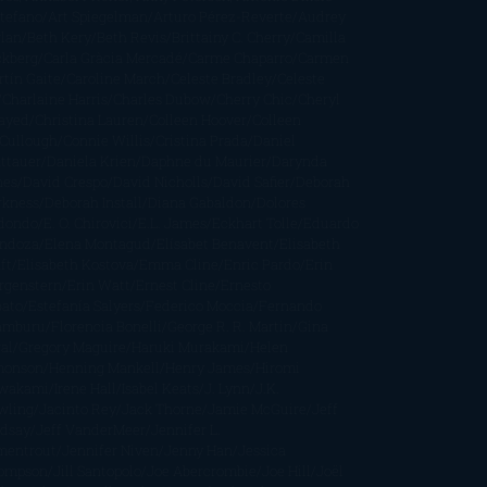
stefano
Art Spiegelman
Arturo Pérez-Reverte
Audrey
rlan
Beth Kery
Beth Revis
Brittainy C. Cherry
Camilla
ckberg
Carla Gràcia Mercadé
Carme Chaparro
Carmen
tín Gaite
Caroline March
Celeste Bradley
Celeste
Charlaine Harris
Charles Dubow
Cherry Chic
Cheryl
rayed
Christina Lauren
Colleen Hoover
Colleen
Cullough
Connie Willis
Cristina Prada
Daniel
ttauer
Daniela Krien
Daphne du Maurier
Darynda
nes
David Crespo
David Nicholls
David Safier
Deborah
rkness
Deborah Install
Diana Gabaldon
Dolores
dondo
E. O. Chirovici
E.L. James
Eckhart Tolle
Eduardo
ndoza
Elena Montagud
Elísabet Benavent
Elisabeth
ft
Elisabeth Kostova
Emma Cline
Enric Pardo
Erin
rgenstern
Erin Watt
Ernest Cline
Ernesto
bato
Estefanía Salyers
Federico Moccia
Fernando
amburu
Florencia Bonelli
George R. R. Martin
Gina
al
Gregory Maguire
Haruki Murakami
Helen
monson
Henning Mankell
Henry James
Hiromi
wakami
Irene Hall
Isabel Keats
J. Lynn
J.K.
wling
Jacinto Rey
Jack Thorne
Jamie McGuire
Jeff
ndsay
Jeff VanderMeer
Jennifer L.
mentrout
Jennifer Niven
Jenny Han
Jessica
ompson
Jill Santopolo
Joe Abercrombie
Joe Hill
Joël