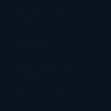
de Sauron
El poema de la
Di
semana
Encuestas
Erótica
Especiales
Fantasía
Ca
y Ciencia Ficción
Feeling Good
Hay
Lä
vida
Histórica
Humor
Infantil
Intriga
Juvenil
Lecturas
Mar
Anticipadas
Libros que
Ng
enganchan
Listas
Literatura
St
Fantástica
Literatura
Mc
Japonesa
LofbuksDesigns
Los más
Gla
vendidos
Mi opinión
Narrativa
No
Jo
ficción
Novela de misterio y
Ha
suspense
Novela Negra y
Re
Policiaca
Ocasiones
Me
especiales
Otros
Películas
Premio
Cra
Planeta
Próximas Publicaciones
Realismo
Mo
Mágico
Realista
Recomendaciones
Reseñas
Romance
Sá
paranormal
Romántica
Romántica
Ar
Victoriana
Sagas
Segunda
Per
mano
Sentimental
Series
Sobrevivir a una
Si
novela
Terror
Test
Thriller
Trilogías
Uncategorized
Ya
Ka
a la venta
Young Adults
¡No me gusta!
Ro
Li
Ar
Th