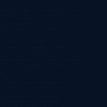
cker
John Connolly
John Katzenbach
John
fany
Jojo Moyes
Jonathan Safran Foer
Jose Carlos
moza
Jose Luis Sampedro
José Saramago
Karen Marie
ning
Katharine McGee
Katherine Pancol
Katie
an
Katjia Millay
Ken Follet
Ken Follett
Kent
ruf
Khaled Hosseini
Kiera Cass
Koushun
kami
Kristin Hannah
Kyoichi Katayama
L.J.
ith
Laini Taylor
Laura Kinsale
Laura Norton
Laura
ño
Laurell K. Hamilton
Lauren Groff
Lauren
ver
Lauren Willig
Leisa Rayven
Lena Valenti
Leylah
ar
Liane Moriarty
Lidia Herbada
Lisa Jewell
Lisa
eypas
Lucía Etxebarria
Luz Gabás
M. J. Arlidge
M.C.
drews
Macarena Berlín
Malin Persson Giolito
Marcello
moni
María Dueñas
Marian Keyes
Marie Rutkoski
Mario
gas Llosa
Marta Estrada
Marta Francés
Marta
intín
Max Brooks
Megan Hart
Megan
xwell
Mercedes Pinto Maldonado
Mia Sheridan
Milan
ndera
Milly Johnson
Moderna de Pueblo
Mónica
illo
Mónica Gutiérrez
Mónica Vázquez
Naiara
mínguez
Nalini Singh
Naomi Novik
Neil
iman
Nicolas Barreau
Nicole Williams
Noelia
arillo
Pamela Aidan
Patrick Ness
Patrick
thfuss
Paul Auster
Paula Hawkins
Pauline
age
Paullina Simons
Rachel Gibson
Rainbow