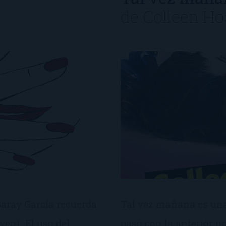
de
Colleen Ho
 Saray García recuerda
Tal vez mañana es un
ent. El uso del
pasó con la anterior no