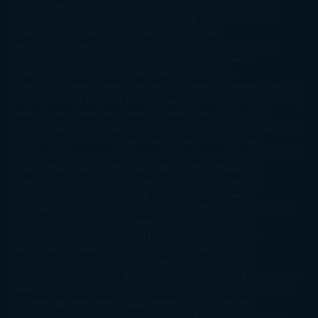
Nicholls
David Safier
Deborah Harkness
Deborah Install
Diana
Gabaldon
Dolores Redondo
E. O. Chirovici
E.L. James
Eckhart
Tolle
Eduardo Mendoza
Elena Montagud
Elísabet
Benavent
Elisabeth Craft
Elisabeth Kostova
Emma Cline
Enric
Pardo
Erin Morgenstern
Erin Watt
Ernest Cline
Ernesto
Sábato
Estefanía Salyers
Federico Moccia
Fernando
Aramburu
Florencia Bonelli
George R. R. Martin
Gina Peral
Gregory
Maguire
Haruki Murakami
Helen Simonson
Henning Mankell
Henry
James
Hiromi Kawakami
Irene Hall
Isabel Keats
J. Lynn
J.K.
Rowling
Jacinto Rey
Jack Thorne
Jamie McGuire
Jeff Lindsay
Jeff
VanderMeer
Jennifer L. Armentrout
Jennifer Niven
Jenny
Han
Jessica Thompson
Jill Santopolo
Joe Abercrombie
Joe Hill
Joël
Dicker
John Connolly
John Katzenbach
John Tiffany
Jojo
Moyes
Jonathan Safran Foer
Jose Carlos Somoza
Jose Luis
Sampedro
José Saramago
Karen Marie Moning
Katharine
McGee
Katherine Pancol
Katie Khan
Katjia Millay
Ken Follet
Ken
Follett
Kent Haruf
Khaled Hosseini
Kiera Cass
Koushun
Takami
Kristin Hannah
Kyoichi Katayama
L.J. Smith
Laini
Taylor
Laura Kinsale
Laura Norton
Laura Nuño
Laurell K.
Hamilton
Lauren Groff
Lauren Oliver
Lauren Willig
Leisa
Rayven
Lena Valenti
Leylah Attar
Liane Moriarty
Lidia Herbada
Lisa
Jewell
Lisa Kleypas
Lucía Etxebarria
Luz Gabás
M. J. Arlidge
M.C.
Andrews
Macarena Berlín
Malin Persson Giolito
Marcello
Simoni
María Dueñas
Marian Keyes
Marie Rutkoski
Mario Vagas