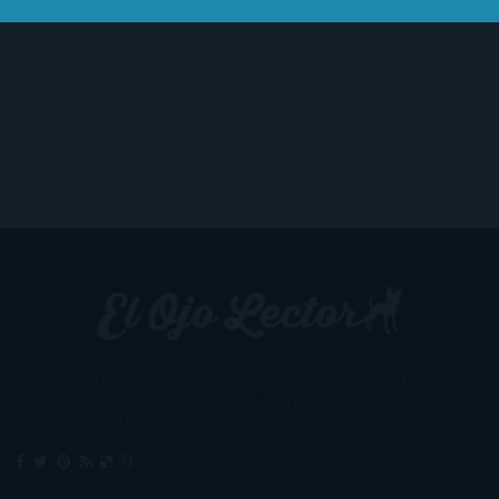
Un lector en la sombra. Escribo por escribir. Recomiendo libros. Blanco
y en botella. ¿Qué queréis más? Leed y no veáis tanta tele. O leed
mientras veis la tele, que eso es muy sano.