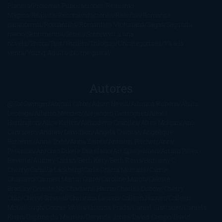
Planeta
Próximas Publicaciones
Realismo
Mágico
Realista
Recomendaciones
Reseñas
Romance
paranormal
Romántica
Romántica Victoriana
Sagas
Segunda
mano
Sentimental
Series
Sobrevivir a una
novela
Terror
Test
Thriller
Trilogías
Uncategorized
Ya a la
venta
Young Adults
¡No me gusta!
Autores
@ZoeSwinger
Abigail Gibbs
Adam Nevill
Adriana Rubens
Alaitz
Leceaga
Alberto Méndez
Alejandro Castroguer
Alexis
Harrington
Alice Kellen
Almudena Grandes
Altea Morgan
Ana
Cantarero
Andrew Davidson
Ángela Quintas
Angélique
Barbérat
Anna Todd
Anna Zaires
Annabel Pitcher
Anny
Peterson
Antonio Dikele Distefano
Art Spiegelman
Arturo Pérez-
Reverte
Audrey Carlan
Beth Kery
Beth Revis
Brittainy C.
Cherry
Camilla Läckberg
Carla Gràcia Mercadé
Carme
Chaparro
Carmen Martín Gaite
Caroline March
Celeste
Bradley
Celeste Ng
Charlaine Harris
Charles Dubow
Cherry
Chic
Cheryl Strayed
Christina Lauren
Colleen Hoover
Colleen
McCullough
Connie Willis
Cristina Prada
Daniel Glattauer
Daniela
Krien
Daphne du Maurier
Darynda Jones
David Crespo
David