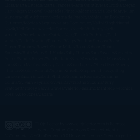
Llosa
Marta Estrada
Marta Francés
Marta Quintín
Max Brooks
Megan
Hart
Megan Maxwell
Mercedes Pinto Maldonado
Mia Sheridan
Milan
Kundera
Milly Johnson
Moderna de Pueblo
Mónica Carillo
Mónica
Gutiérrez
Mónica Vázquez
Naiara Domínguez
Nalini Singh
Naomi
Novik
Neil Gaiman
Nicolas Barreau
Nicole Williams
Noelia
Amarillo
Pamela Aidan
Patrick Ness
Patrick Rothfuss
Paul
Auster
Paula Hawkins
Pauline Réage
Paullina Simons
Rachel
Gibson
Rainbow Rowell
Raine Miller
Robin Schone
Robin
Scoresby
Ruth Ware
S. J. Hooks
Sally Thorne
Sam Savage
Samantha
Young
Sandra Brown
Sara Ballarín
Sara Mesa
Sarah J. Maas
Sarah
Lark
Sarah MacLean
Saray García
Shari Lapena
Shea Olsen
Sherry
Thomas
Sophie Hannah
Sophie Kinsella
Stephen Chbosky
Stieg
Larsson
Susan Elizabeth Phillips
Susanna Kearsley
Suzanne
Collins
Sylvain Reynard
Sylvia Day
Tabitha Suzuma
Terry
Pratchett
Tracey Garvis Graves
Valerio Massimo Manfredi
Veronica
Rossi
Xuso Jones
Zahara
El Ojo Lector
by
www.elojolector.com
is licensed
under a
Creative Commons Reconocimiento-
NoComercial-SinObraDerivada 3.0 Unported License
. Creado a partir