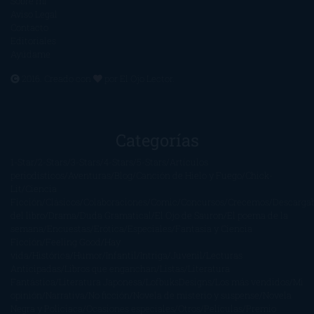
Sobre mí
Aviso Legal
Contacto
Editoriales
Ayúdame
2016. Creado con
por
El Ojo Lector
.
Categorías
1-Star
2-Stars
3-Stars
4-Stars
5-Stars
Artículos
periodísticos
Aventuras
Blog
Canción de Hielo y Fuego
Chick-
Lit
Ciencia
Ficción
Clásicos
Colaboraciones
Comic
Concursos
Crecemos
Descarga
del libro
Drama
Duda Gramatical
El Ojo de Sauron
El poema de la
semana
Encuestas
Erótica
Especiales
Fantasía y Ciencia
Ficción
Feeling Good
Hay
vida
Histórica
Humor
Infantil
Intriga
Juvenil
Lecturas
Anticipadas
Libros que enganchan
Listas
Literatura
Fantástica
Literatura Japonesa
LofbuksDesigns
Los más vendidos
Mi
opinión
Narrativa
No ficción
Novela de misterio y suspense
Novela
Negra y Policiaca
Ocasiones especiales
Otros
Películas
Premio