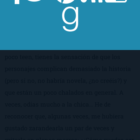
A ver, como otras veces os digo, no es Proust,
pero es una novela encantadora, estupenda
para evadirnos durante unas maravillosas
horas de romántica literatura. A veces, es un
poco
teen
, tienes la sensación de que los
personajes complican demasiado la historia
(pero si no, no habría novela, ¿no creéis?) y
que están un poco chalados en general. A
veces, odias mucho a la chica… He de
reconocer que, algunas veces, me hubiera
gustado zarandearla un par de veces y
gritarle en plenos morros: «
¿Cómo puedes ser