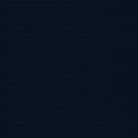
Pardo
Erin Morgenstern
Erin Watt
Ernest Cline
Ernesto
Sábato
Estefanía Salyers
Federico Moccia
Fernando
Aramburu
Florencia Bonelli
George R. R. Martin
Gina Peral
Gregory
Maguire
Haruki Murakami
Helen Simonson
Henning Mankell
Henry
James
Hiromi Kawakami
Irene Hall
Isabel Keats
J. Lynn
J.K.
Rowling
Jacinto Rey
Jack Thorne
Jamie McGuire
Jeff Lindsay
Jeff
VanderMeer
Jennifer L. Armentrout
Jennifer Niven
Jenny
Han
Jessica Thompson
Jill Santopolo
Joe Abercrombie
Joe Hill
Joël
Dicker
John Connolly
John Katzenbach
John Tiffany
Jojo
Moyes
Jonathan Safran Foer
Jose Carlos Somoza
Jose Luis
Sampedro
José Saramago
Karen Marie Moning
Katharine
McGee
Katherine Pancol
Katie Khan
Katjia Millay
Ken Follet
Ken
Follett
Kent Haruf
Khaled Hosseini
Kiera Cass
Koushun
Takami
Kristin Hannah
Kyoichi Katayama
L.J. Smith
Laini
Taylor
Laura Kinsale
Laura Norton
Laura Nuño
Laurell K.
Hamilton
Lauren Groff
Lauren Oliver
Lauren Willig
Leisa
Rayven
Lena Valenti
Leylah Attar
Liane Moriarty
Lidia Herbada
Lisa
Jewell
Lisa Kleypas
Lucía Etxebarria
Luz Gabás
M. J. Arlidge
M.C.
Andrews
Macarena Berlín
Malin Persson Giolito
Marcello
Simoni
María Dueñas
Marian Keyes
Marie Rutkoski
Mario Vagas
Llosa
Marta Estrada
Marta Francés
Marta Quintín
Max Brooks
Megan
Hart
Megan Maxwell
Mercedes Pinto Maldonado
Mia Sheridan
Milan
Kundera
Milly Johnson
Moderna de Pueblo
Mónica Carillo
Mónica