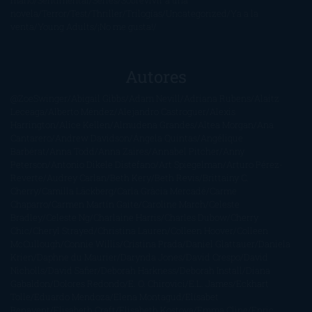
novela
Terror
Test
Thriller
Trilogías
Uncategorized
Ya a la
venta
Young Adults
¡No me gusta!
Autores
@ZoeSwinger
Abigail Gibbs
Adam Nevill
Adriana Rubens
Alaitz
Leceaga
Alberto Méndez
Alejandro Castroguer
Alexis
Harrington
Alice Kellen
Almudena Grandes
Altea Morgan
Ana
Cantarero
Andrew Davidson
Ángela Quintas
Angélique
Barbérat
Anna Todd
Anna Zaires
Annabel Pitcher
Anny
Peterson
Antonio Dikele Distefano
Art Spiegelman
Arturo Pérez-
Reverte
Audrey Carlan
Beth Kery
Beth Revis
Brittainy C.
Cherry
Camilla Läckberg
Carla Gràcia Mercadé
Carme
Chaparro
Carmen Martín Gaite
Caroline March
Celeste
Bradley
Celeste Ng
Charlaine Harris
Charles Dubow
Cherry
Chic
Cheryl Strayed
Christina Lauren
Colleen Hoover
Colleen
McCullough
Connie Willis
Cristina Prada
Daniel Glattauer
Daniela
Krien
Daphne du Maurier
Darynda Jones
David Crespo
David
Nicholls
David Safier
Deborah Harkness
Deborah Install
Diana
Gabaldon
Dolores Redondo
E. O. Chirovici
E.L. James
Eckhart
Tolle
Eduardo Mendoza
Elena Montagud
Elísabet
Benavent
Elisabeth Craft
Elisabeth Kostova
Emma Cline
Enric