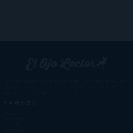
Un lector en la sombra. Escribo por escribir. Recomiendo libros. Blanco
y en botella. ¿Qué queréis más? Leed y no veáis tanta tele. O leed
mientras veis la tele, que eso es muy sano.
Sobre mí
Aviso Legal
Contacto
Editoriales