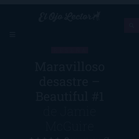
RESEÑA
Maravilloso
desastre –
Beautiful #1
de
Jamie
McGuire