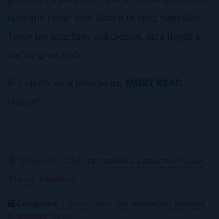
idea que llevar este libro a la gran pantalla!
Tiene los mimbres suficientes para llegar a
ser un gran éxito.
Por cierto, este libro es un
MUST READ
,
chicas!!
Etiquetas
:
Chicos malotes
,
jamie mcGuire
,
Travis Maddox
Categorías:
5-Stars
,
Libros que enganchan
,
Reseñas
,
Romántica
,
Sagas