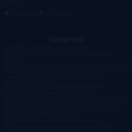
Ayúdame
2016. Creado con
por
El Ojo Lector
.
Categorías
1-Star
2-Stars
3-Stars
4-Stars
5-Stars
Artículos
periodísticos
Aventuras
Blog
Canción de Hielo y Fuego
Chick-
Lit
Ciencia
Ficción
Clásicos
Colaboraciones
Comic
Concursos
Crecemos
Descarga
del libro
Drama
Duda Gramatical
El Ojo de Sauron
El poema de la
semana
Encuestas
Erótica
Especiales
Fantasía y Ciencia
Ficción
Feeling Good
Hay
vida
Histórica
Humor
Infantil
Intriga
Juvenil
Lecturas
Anticipadas
Libros que enganchan
Listas
Literatura
Fantástica
Literatura Japonesa
LofbuksDesigns
Los más vendidos
Mi
opinión
Narrativa
No ficción
Novela de misterio y suspense
Novela
Negra y Policiaca
Ocasiones especiales
Otros
Películas
Premio
Planeta
Próximas Publicaciones
Realismo
Mágico
Realista
Recomendaciones
Reseñas
Romance
paranormal
Romántica
Romántica Victoriana
Sagas
Segunda
mano
Sentimental
Series
Sobrevivir a una