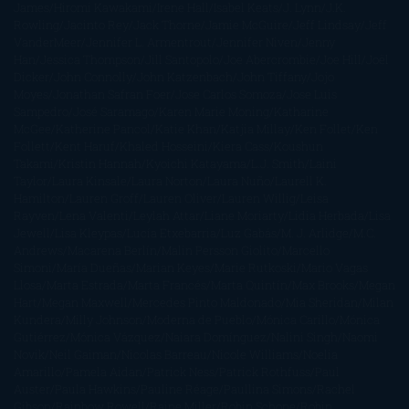
James
Hiromi Kawakami
Irene Hall
Isabel Keats
J. Lynn
J.K.
Rowling
Jacinto Rey
Jack Thorne
Jamie McGuire
Jeff Lindsay
Jeff
VanderMeer
Jennifer L. Armentrout
Jennifer Niven
Jenny
Han
Jessica Thompson
Jill Santopolo
Joe Abercrombie
Joe Hill
Joël
Dicker
John Connolly
John Katzenbach
John Tiffany
Jojo
Moyes
Jonathan Safran Foer
Jose Carlos Somoza
Jose Luis
Sampedro
José Saramago
Karen Marie Moning
Katharine
McGee
Katherine Pancol
Katie Khan
Katjia Millay
Ken Follet
Ken
Follett
Kent Haruf
Khaled Hosseini
Kiera Cass
Koushun
Takami
Kristin Hannah
Kyoichi Katayama
L.J. Smith
Laini
Taylor
Laura Kinsale
Laura Norton
Laura Nuño
Laurell K.
Hamilton
Lauren Groff
Lauren Oliver
Lauren Willig
Leisa
Rayven
Lena Valenti
Leylah Attar
Liane Moriarty
Lidia Herbada
Lisa
Jewell
Lisa Kleypas
Lucía Etxebarria
Luz Gabás
M. J. Arlidge
M.C.
Andrews
Macarena Berlín
Malin Persson Giolito
Marcello
Simoni
María Dueñas
Marian Keyes
Marie Rutkoski
Mario Vagas
Llosa
Marta Estrada
Marta Francés
Marta Quintín
Max Brooks
Megan
Hart
Megan Maxwell
Mercedes Pinto Maldonado
Mia Sheridan
Milan
Kundera
Milly Johnson
Moderna de Pueblo
Mónica Carillo
Mónica
Gutiérrez
Mónica Vázquez
Naiara Domínguez
Nalini Singh
Naomi
Novik
Neil Gaiman
Nicolas Barreau
Nicole Williams
Noelia
Amarillo
Pamela Aidan
Patrick Ness
Patrick Rothfuss
Paul
Auster
Paula Hawkins
Pauline Réage
Paullina Simons
Rachel
Gibson
Rainbow Rowell
Raine Miller
Robin Schone
Robin