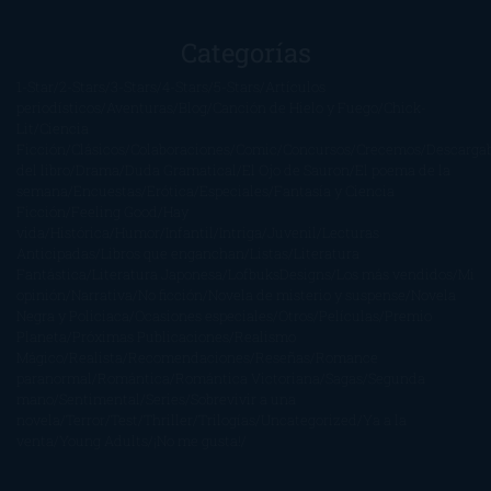
Categorías
1-Star
2-Stars
3-Stars
4-Stars
5-Stars
Artículos
periodísticos
Aventuras
Blog
Canción de Hielo y Fuego
Chick-
Lit
Ciencia
Ficción
Clásicos
Colaboraciones
Comic
Concursos
Crecemos
Descarga
del libro
Drama
Duda Gramatical
El Ojo de Sauron
El poema de la
semana
Encuestas
Erótica
Especiales
Fantasía y Ciencia
Ficción
Feeling Good
Hay
vida
Histórica
Humor
Infantil
Intriga
Juvenil
Lecturas
Anticipadas
Libros que enganchan
Listas
Literatura
Fantástica
Literatura Japonesa
LofbuksDesigns
Los más vendidos
Mi
opinión
Narrativa
No ficción
Novela de misterio y suspense
Novela
Negra y Policiaca
Ocasiones especiales
Otros
Películas
Premio
Planeta
Próximas Publicaciones
Realismo
Mágico
Realista
Recomendaciones
Reseñas
Romance
paranormal
Romántica
Romántica Victoriana
Sagas
Segunda
mano
Sentimental
Series
Sobrevivir a una
novela
Terror
Test
Thriller
Trilogías
Uncategorized
Ya a la
venta
Young Adults
¡No me gusta!