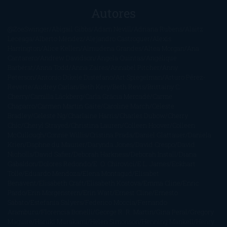
Autores
@ZoeSwinger
Abigail Gibbs
Adam Nevill
Adriana Rubens
Alaitz
Leceaga
Alberto Méndez
Alejandro Castroguer
Alexis
Harrington
Alice Kellen
Almudena Grandes
Altea Morgan
Ana
Cantarero
Andrew Davidson
Ángela Quintas
Angélique
Barbérat
Anna Todd
Anna Zaires
Annabel Pitcher
Anny
Peterson
Antonio Dikele Distefano
Art Spiegelman
Arturo Pérez-
Reverte
Audrey Carlan
Beth Kery
Beth Revis
Brittainy C.
Cherry
Camilla Läckberg
Carla Gràcia Mercadé
Carme
Chaparro
Carmen Martín Gaite
Caroline March
Celeste
Bradley
Celeste Ng
Charlaine Harris
Charles Dubow
Cherry
Chic
Cheryl Strayed
Christina Lauren
Colleen Hoover
Colleen
McCullough
Connie Willis
Cristina Prada
Daniel Glattauer
Daniela
Krien
Daphne du Maurier
Darynda Jones
David Crespo
David
Nicholls
David Safier
Deborah Harkness
Deborah Install
Diana
Gabaldon
Dolores Redondo
E. O. Chirovici
E.L. James
Eckhart
Tolle
Eduardo Mendoza
Elena Montagud
Elísabet
Benavent
Elisabeth Craft
Elisabeth Kostova
Emma Cline
Enric
Pardo
Erin Morgenstern
Erin Watt
Ernest Cline
Ernesto
Sábato
Estefanía Salyers
Federico Moccia
Fernando
Aramburu
Florencia Bonelli
George R. R. Martin
Gina Peral
Gregory
Maguire
Haruki Murakami
Helen Simonson
Henning Mankell
Henry