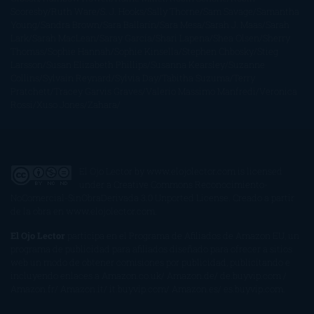
Scoresby
Ruth Ware
S. J. Hooks
Sally Thorne
Sam Savage
Samantha
Young
Sandra Brown
Sara Ballarín
Sara Mesa
Sarah J. Maas
Sarah
Lark
Sarah MacLean
Saray García
Shari Lapena
Shea Olsen
Sherry
Thomas
Sophie Hannah
Sophie Kinsella
Stephen Chbosky
Stieg
Larsson
Susan Elizabeth Phillips
Susanna Kearsley
Suzanne
Collins
Sylvain Reynard
Sylvia Day
Tabitha Suzuma
Terry
Pratchett
Tracey Garvis Graves
Valerio Massimo Manfredi
Veronica
Rossi
Xuso Jones
Zahara
El Ojo Lector
by
www.elojolector.com
is licensed
under a
Creative Commons Reconocimiento-
NoComercial-SinObraDerivada 3.0 Unported License
. Creado a partir
de la obra en
www.elojolector.com
.
El Ojo Lector
participa en el Programa de Afiliados de Amazon EU, un
programa de publicidad para afiliados diseñado para ofrecer a sitios
web un modo de obtener comisiones por publicidad, publicitando e
incluyendo enlaces a Amazon.co.uk/ Amazon.de/ de.buyvip.com /
Amazon.fr/ Amazon.it/ it.buyvip.com/ Amazon.es/ es.buyvip.com.