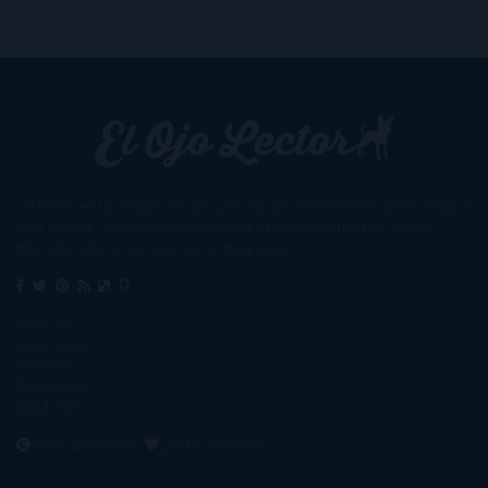
Un lector en la sombra. Escribo por escribir. Recomiendo libros. Blanco
y en botella. ¿Qué queréis más? Leed y no veáis tanta tele. O leed
mientras veis la tele, que eso es muy sano.
Sobre mí
Aviso Legal
Contacto
Editoriales
Ayúdame
2016. Creado con
por
El Ojo Lector
.