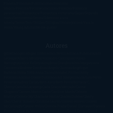
Planeta
Próximas Publicaciones
Realismo
Mágico
Realista
Recomendaciones
Reseñas
Romance
paranormal
Romántica
Romántica Victoriana
Sagas
Segunda
mano
Sentimental
Series
Sobrevivir a una
novela
Terror
Test
Thriller
Trilogías
Uncategorized
Ya a la
venta
Young Adults
¡No me gusta!
Autores
@ZoeSwinger
Abigail Gibbs
Adam Nevill
Adriana Rubens
Alaitz
Leceaga
Alberto Méndez
Alejandro Castroguer
Alexis
Harrington
Alice Kellen
Almudena Grandes
Altea Morgan
Ana
Cantarero
Andrew Davidson
Ángela Quintas
Angélique
Barbérat
Anna Todd
Anna Zaires
Annabel Pitcher
Anny
Peterson
Antonio Dikele Distefano
Art Spiegelman
Arturo Pérez-
Reverte
Audrey Carlan
Beth Kery
Beth Revis
Brittainy C.
Cherry
Camilla Läckberg
Carla Gràcia Mercadé
Carme
Chaparro
Carmen Martín Gaite
Caroline March
Celeste
Bradley
Celeste Ng
Charlaine Harris
Charles Dubow
Cherry
Chic
Cheryl Strayed
Christina Lauren
Colleen Hoover
Colleen
McCullough
Connie Willis
Cristina Prada
Daniel Glattauer
Daniela
Krien
Daphne du Maurier
Darynda Jones
David Crespo
David