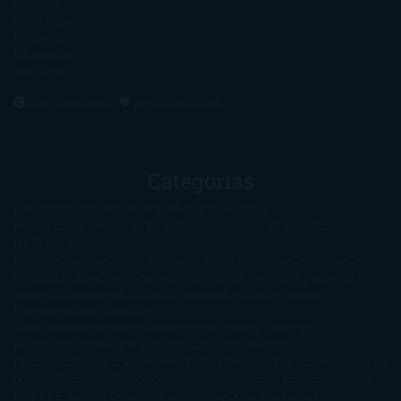
Sobre mí
Aviso Legal
Contacto
Editoriales
Ayúdame
2016. Creado con
por
El Ojo Lector
.
Categorías
1-Star
2-Stars
3-Stars
4-Stars
5-Stars
Artículos
periodísticos
Aventuras
Blog
Canción de Hielo y Fuego
Chick-
Lit
Ciencia
Ficción
Clásicos
Colaboraciones
Comic
Concursos
Crecemos
Descarga
del libro
Drama
Duda Gramatical
El Ojo de Sauron
El poema de la
semana
Encuestas
Erótica
Especiales
Fantasía y Ciencia
Ficción
Feeling Good
Hay
vida
Histórica
Humor
Infantil
Intriga
Juvenil
Lecturas
Anticipadas
Libros que enganchan
Listas
Literatura
Fantástica
Literatura Japonesa
LofbuksDesigns
Los más vendidos
Mi
opinión
Narrativa
No ficción
Novela de misterio y suspense
Novela
Negra y Policiaca
Ocasiones especiales
Otros
Películas
Premio