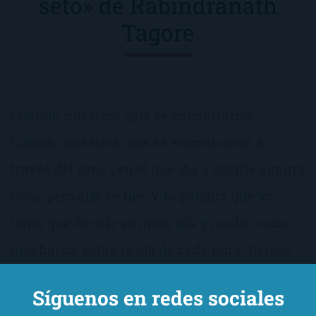
seto» de Rabindranath
Tagore
Cuando nuestros ojos se encontraron…
Cuando nuestros ojos se encontraron a
través del seto, pensé que iba a decirle alguna
cosa; pero ella se fue. Y la palabra que yo
tenía que decirle se mece día y noche, como
una barca, sobre la ola de cada hora. Parece
que navega en las nubes de otoño, […]
Síguenos en redes sociales