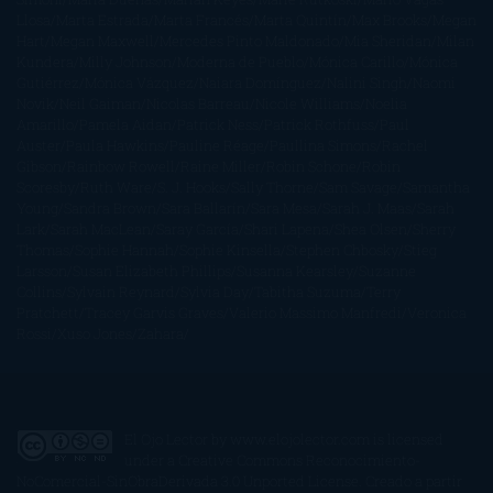
Llosa
Marta Estrada
Marta Francés
Marta Quintín
Max Brooks
Megan
Hart
Megan Maxwell
Mercedes Pinto Maldonado
Mia Sheridan
Milan
Kundera
Milly Johnson
Moderna de Pueblo
Mónica Carillo
Mónica
Gutiérrez
Mónica Vázquez
Naiara Domínguez
Nalini Singh
Naomi
Novik
Neil Gaiman
Nicolas Barreau
Nicole Williams
Noelia
Amarillo
Pamela Aidan
Patrick Ness
Patrick Rothfuss
Paul
Auster
Paula Hawkins
Pauline Réage
Paullina Simons
Rachel
Gibson
Rainbow Rowell
Raine Miller
Robin Schone
Robin
Scoresby
Ruth Ware
S. J. Hooks
Sally Thorne
Sam Savage
Samantha
Young
Sandra Brown
Sara Ballarín
Sara Mesa
Sarah J. Maas
Sarah
Lark
Sarah MacLean
Saray García
Shari Lapena
Shea Olsen
Sherry
Thomas
Sophie Hannah
Sophie Kinsella
Stephen Chbosky
Stieg
Larsson
Susan Elizabeth Phillips
Susanna Kearsley
Suzanne
Collins
Sylvain Reynard
Sylvia Day
Tabitha Suzuma
Terry
Pratchett
Tracey Garvis Graves
Valerio Massimo Manfredi
Veronica
Rossi
Xuso Jones
Zahara
El Ojo Lector
by
www.elojolector.com
is licensed
under a
Creative Commons Reconocimiento-
NoComercial-SinObraDerivada 3.0 Unported License
. Creado a partir