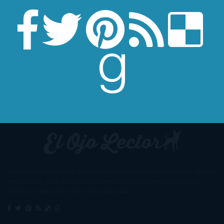
Un lector en la sombra. Escribo por escribir. Recomiendo libros. Blanco
y en botella. ¿Qué queréis más? Leed y no veáis tanta tele. O leed
mientras veis la tele, que eso es muy sano.