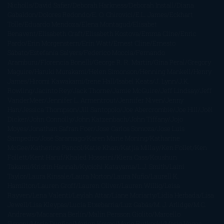
Nicholls
David Safier
Deborah Harkness
Deborah Install
Diana
Gabaldon
Dolores Redondo
E. O. Chirovici
E.L. James
Eckhart
Tolle
Eduardo Mendoza
Elena Montagud
Elísabet
Benavent
Elisabeth Craft
Elisabeth Kostova
Emma Cline
Enric
Pardo
Erin Morgenstern
Erin Watt
Ernest Cline
Ernesto
Sábato
Estefanía Salyers
Federico Moccia
Fernando
Aramburu
Florencia Bonelli
George R. R. Martin
Gina Peral
Gregory
Maguire
Haruki Murakami
Helen Simonson
Henning Mankell
Henry
James
Hiromi Kawakami
Irene Hall
Isabel Keats
J. Lynn
J.K.
Rowling
Jacinto Rey
Jack Thorne
Jamie McGuire
Jeff Lindsay
Jeff
VanderMeer
Jennifer L. Armentrout
Jennifer Niven
Jenny
Han
Jessica Thompson
Jill Santopolo
Joe Abercrombie
Joe Hill
Joël
Dicker
John Connolly
John Katzenbach
John Tiffany
Jojo
Moyes
Jonathan Safran Foer
Jose Carlos Somoza
Jose Luis
Sampedro
José Saramago
Karen Marie Moning
Katharine
McGee
Katherine Pancol
Katie Khan
Katjia Millay
Ken Follet
Ken
Follett
Kent Haruf
Khaled Hosseini
Kiera Cass
Koushun
Takami
Kristin Hannah
Kyoichi Katayama
L.J. Smith
Laini
Taylor
Laura Kinsale
Laura Norton
Laura Nuño
Laurell K.
Hamilton
Lauren Groff
Lauren Oliver
Lauren Willig
Leisa
Rayven
Lena Valenti
Leylah Attar
Liane Moriarty
Lidia Herbada
Lisa
Jewell
Lisa Kleypas
Lucía Etxebarria
Luz Gabás
M. J. Arlidge
M.C.
Andrews
Macarena Berlín
Malin Persson Giolito
Marcello
Simoni
María Dueñas
Marian Keyes
Marie Rutkoski
Mario Vagas