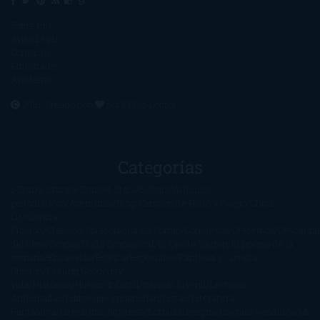
Sobre mí
Aviso Legal
Contacto
Editoriales
Ayúdame
2016. Creado con
por
El Ojo Lector
.
Categorías
1-Star
2-Stars
3-Stars
4-Stars
5-Stars
Artículos
periodísticos
Aventuras
Blog
Canción de Hielo y Fuego
Chick-
Lit
Ciencia
Ficción
Clásicos
Colaboraciones
Comic
Concursos
Crecemos
Descarga
del libro
Drama
Duda Gramatical
El Ojo de Sauron
El poema de la
semana
Encuestas
Erótica
Especiales
Fantasía y Ciencia
Ficción
Feeling Good
Hay
vida
Histórica
Humor
Infantil
Intriga
Juvenil
Lecturas
Anticipadas
Libros que enganchan
Listas
Literatura
Fantástica
Literatura Japonesa
LofbuksDesigns
Los más vendidos
Mi