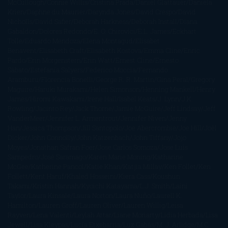
McCullough
Connie Willis
Cristina Prada
Daniel Glattauer
Daniela
Krien
Daphne du Maurier
Darynda Jones
David Crespo
David
Nicholls
David Safier
Deborah Harkness
Deborah Install
Diana
Gabaldon
Dolores Redondo
E. O. Chirovici
E.L. James
Eckhart
Tolle
Eduardo Mendoza
Elena Montagud
Elísabet
Benavent
Elisabeth Craft
Elisabeth Kostova
Emma Cline
Enric
Pardo
Erin Morgenstern
Erin Watt
Ernest Cline
Ernesto
Sábato
Estefanía Salyers
Federico Moccia
Fernando
Aramburu
Florencia Bonelli
George R. R. Martin
Gina Peral
Gregory
Maguire
Haruki Murakami
Helen Simonson
Henning Mankell
Henry
James
Hiromi Kawakami
Irene Hall
Isabel Keats
J. Lynn
J.K.
Rowling
Jacinto Rey
Jack Thorne
Jamie McGuire
Jeff Lindsay
Jeff
VanderMeer
Jennifer L. Armentrout
Jennifer Niven
Jenny
Han
Jessica Thompson
Jill Santopolo
Joe Abercrombie
Joe Hill
Joël
Dicker
John Connolly
John Katzenbach
John Tiffany
Jojo
Moyes
Jonathan Safran Foer
Jose Carlos Somoza
Jose Luis
Sampedro
José Saramago
Karen Marie Moning
Katharine
McGee
Katherine Pancol
Katie Khan
Katjia Millay
Ken Follet
Ken
Follett
Kent Haruf
Khaled Hosseini
Kiera Cass
Koushun
Takami
Kristin Hannah
Kyoichi Katayama
L.J. Smith
Laini
Taylor
Laura Kinsale
Laura Norton
Laura Nuño
Laurell K.
Hamilton
Lauren Groff
Lauren Oliver
Lauren Willig
Leisa
Rayven
Lena Valenti
Leylah Attar
Liane Moriarty
Lidia Herbada
Lisa
Jewell
Lisa Kleypas
Lucía Etxebarria
Luz Gabás
M. J. Arlidge
M.C.