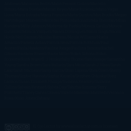
Andrews
Macarena Berlín
Malin Persson Giolito
Marcello
Simoni
María Dueñas
Marian Keyes
Marie Rutkoski
Mario Vagas
Llosa
Marta Estrada
Marta Francés
Marta Quintín
Max Brooks
Megan
Hart
Megan Maxwell
Mercedes Pinto Maldonado
Mia Sheridan
Milan
Kundera
Milly Johnson
Moderna de Pueblo
Mónica Carillo
Mónica
Gutiérrez
Mónica Vázquez
Naiara Domínguez
Nalini Singh
Naomi
Novik
Neil Gaiman
Nicolas Barreau
Nicole Williams
Noelia
Amarillo
Pamela Aidan
Patrick Ness
Patrick Rothfuss
Paul
Auster
Paula Hawkins
Pauline Réage
Paullina Simons
Rachel
Gibson
Rainbow Rowell
Raine Miller
Robin Schone
Robin
Scoresby
Ruth Ware
S. J. Hooks
Sally Thorne
Sam Savage
Samantha
Young
Sandra Brown
Sara Ballarín
Sara Mesa
Sarah J. Maas
Sarah
Lark
Sarah MacLean
Saray García
Shari Lapena
Shea Olsen
Sherry
Thomas
Sophie Hannah
Sophie Kinsella
Stephen Chbosky
Stieg
Larsson
Susan Elizabeth Phillips
Susanna Kearsley
Suzanne
Collins
Sylvain Reynard
Sylvia Day
Tabitha Suzuma
Terry
Pratchett
Tracey Garvis Graves
Valerio Massimo Manfredi
Veronica
Rossi
Xuso Jones
Zahara
El Ojo Lector
by
www.elojolector.com
is licensed