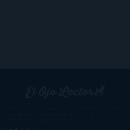
Un lector en la sombra. Escribo por escribir. Recomiendo libros. Blanco
y en botella. ¿Qué queréis más? Leed y no veáis tanta tele. O leed
mientras veis la tele, que eso es muy sano.