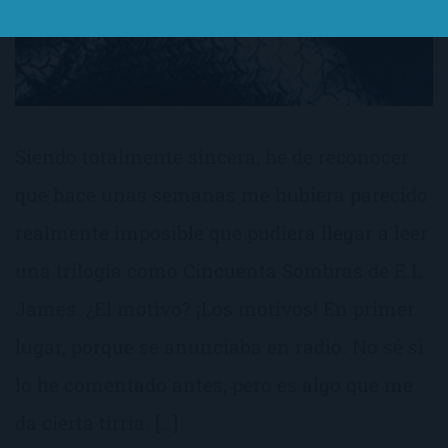
Siendo totalmente sincera, he de reconocer
que hace unas semanas me hubiera parecido
realmente imposible que pudiera llegar a leer
una trilogía como Cincuenta Sombras de E.L.
James. ¿El motivo? ¡Los motivos! En primer
lugar, porque se anunciaba en radio. No sé si
lo he comentado antes, pero es algo que me
da cierta tirria. […]