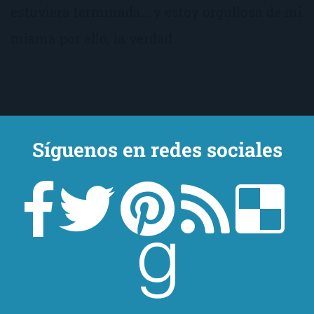
estuviera terminada… y estoy orgullosa de mi
misma por ello, la verdad.
Trilogía Cincuenta
Síguenos en redes sociales
Sombras
de
E.L. James