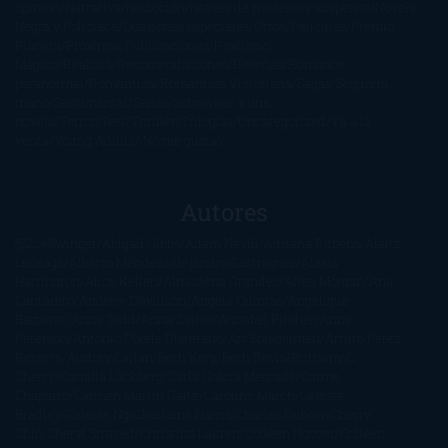
opinión
Narrativa
No ficción
Novela de misterio y suspense
Novela
Negra y Policiaca
Ocasiones especiales
Otros
Películas
Premio
Planeta
Próximas Publicaciones
Realismo
Mágico
Realista
Recomendaciones
Reseñas
Romance
paranormal
Romántica
Romántica Victoriana
Sagas
Segunda
mano
Sentimental
Series
Sobrevivir a una
novela
Terror
Test
Thriller
Trilogías
Uncategorized
Ya a la
venta
Young Adults
¡No me gusta!
Autores
@ZoeSwinger
Abigail Gibbs
Adam Nevill
Adriana Rubens
Alaitz
Leceaga
Alberto Méndez
Alejandro Castroguer
Alexis
Harrington
Alice Kellen
Almudena Grandes
Altea Morgan
Ana
Cantarero
Andrew Davidson
Ángela Quintas
Angélique
Barbérat
Anna Todd
Anna Zaires
Annabel Pitcher
Anny
Peterson
Antonio Dikele Distefano
Art Spiegelman
Arturo Pérez-
Reverte
Audrey Carlan
Beth Kery
Beth Revis
Brittainy C.
Cherry
Camilla Läckberg
Carla Gràcia Mercadé
Carme
Chaparro
Carmen Martín Gaite
Caroline March
Celeste
Bradley
Celeste Ng
Charlaine Harris
Charles Dubow
Cherry
Chic
Cheryl Strayed
Christina Lauren
Colleen Hoover
Colleen