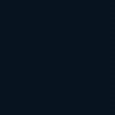
Att
Kl
An
Si
Va
Qu
Ma
Ku
Car
Do
Ga
Am
Ro
Ré
Ro
Wa
Yo
Ma
La
Kin
Phi
Re
Pra