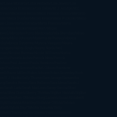
ar
Liane Moriarty
Lidia Herbada
Lisa Jewell
Lisa
eypas
Lucía Etxebarria
Luz Gabás
M. J. Arlidge
M.C.
drews
Macarena Berlín
Malin Persson Giolito
Marcello
moni
María Dueñas
Marian Keyes
Marie Rutkoski
Mario
gas Llosa
Marta Estrada
Marta Francés
Marta
intín
Max Brooks
Megan Hart
Megan
xwell
Mercedes Pinto Maldonado
Mia Sheridan
Milan
ndera
Milly Johnson
Moderna de Pueblo
Mónica
illo
Mónica Gutiérrez
Mónica Vázquez
Naiara
mínguez
Nalini Singh
Naomi Novik
Neil
iman
Nicolas Barreau
Nicole Williams
Noelia
arillo
Pamela Aidan
Patrick Ness
Patrick
thfuss
Paul Auster
Paula Hawkins
Pauline
age
Paullina Simons
Rachel Gibson
Rainbow
well
Raine Miller
Robin Schone
Robin Scoresby
Ruth
re
S. J. Hooks
Sally Thorne
Sam Savage
Samantha
ung
Sandra Brown
Sara Ballarín
Sara Mesa
Sarah J.
as
Sarah Lark
Sarah MacLean
Saray García
Shari
pena
Shea Olsen
Sherry Thomas
Sophie Hannah
Sophie
sella
Stephen Chbosky
Stieg Larsson
Susan Elizabeth
llips
Susanna Kearsley
Suzanne Collins
Sylvain
ynard
Sylvia Day
Tabitha Suzuma
Terry
tchett
Tracey Garvis Graves
Valerio Massimo