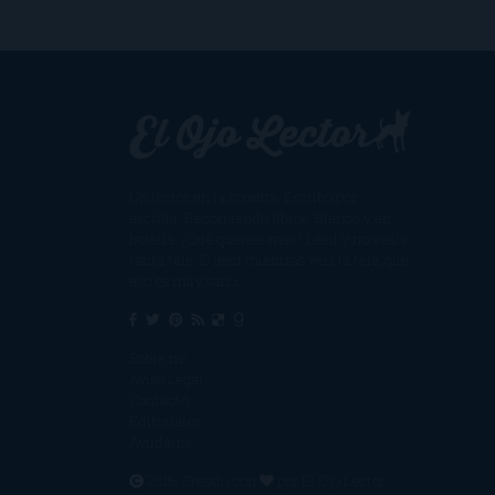
Un lector en la sombra. Escribo por
escribir. Recomiendo libros. Blanco y en
botella. ¿Qué queréis más? Leed y no veáis
tanta tele. O leed mientras veis la tele, que
eso es muy sano.
Sobre mí
Aviso Legal
Contacto
Editoriales
Ayúdame
2016. Creado con
por
El Ojo Lector
.