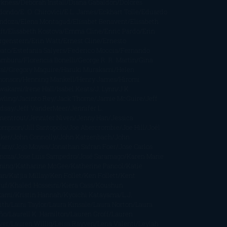
rkness
Deborah Install
Diana Gabaldon
Dolores
dondo
E. O. Chirovici
E.L. James
Eckhart Tolle
Eduardo
ndoza
Elena Montagud
Elísabet Benavent
Elisabeth
ft
Elisabeth Kostova
Emma Cline
Enric Pardo
Erin
rgenstern
Erin Watt
Ernest Cline
Ernesto
bato
Estefanía Salyers
Federico Moccia
Fernando
amburu
Florencia Bonelli
George R. R. Martin
Gina
al
Gregory Maguire
Haruki Murakami
Helen
monson
Henning Mankell
Henry James
Hiromi
wakami
Irene Hall
Isabel Keats
J. Lynn
J.K.
wling
Jacinto Rey
Jack Thorne
Jamie McGuire
Jeff
ndsay
Jeff VanderMeer
Jennifer L.
mentrout
Jennifer Niven
Jenny Han
Jessica
ompson
Jill Santopolo
Joe Abercrombie
Joe Hill
Joël
cker
John Connolly
John Katzenbach
John
fany
Jojo Moyes
Jonathan Safran Foer
Jose Carlos
moza
Jose Luis Sampedro
José Saramago
Karen Marie
ning
Katharine McGee
Katherine Pancol
Katie
an
Katjia Millay
Ken Follet
Ken Follett
Kent
ruf
Khaled Hosseini
Kiera Cass
Koushun
kami
Kristin Hannah
Kyoichi Katayama
L.J.
ith
Laini Taylor
Laura Kinsale
Laura Norton
Laura
ño
Laurell K. Hamilton
Lauren Groff
Lauren
ver
Lauren Willig
Leisa Rayven
Lena Valenti
Leylah