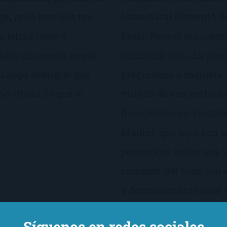
dge, ¡y os juro que me
Lima natal alimentó de
 letras rojas y
París. Pero el rencuen
ataba de novela negra,
cambiará todo. La jove
 Luego averigüé que
pragmática e inquieta,
no Unido, lo que lo
mundo de sus ambicion
florecientes en ciudad
Madrid, que aquí son
personajes verán sus v
coincidir del todo. Si
y desencuentros hará c
página a página hasta 
Síguenos en redes sociales