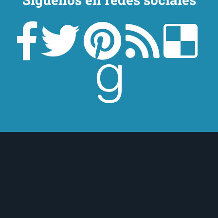
lector con el universo
Creando una admirable 
trágico, Mario Vargas L
ficción para liberar un
muestra indefinible, d
mala. Pasión y distanci
¿Cuál es el verdadero 