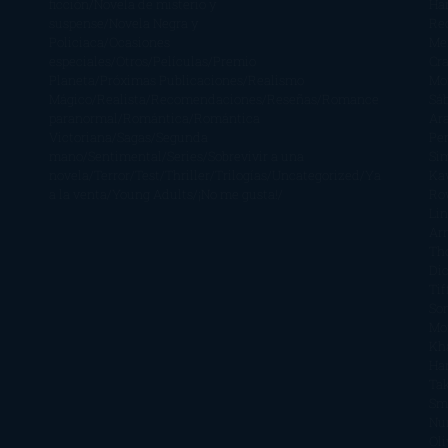
ficción
Novela de misterio y
Ha
suspense
Novela Negra y
Re
Policiaca
Ocasiones
Me
especiales
Otros
Películas
Premio
Cra
Planeta
Próximas Publicaciones
Realismo
Mo
Mágico
Realista
Recomendaciones
Reseñas
Romance
Sá
paranormal
Romántica
Romántica
Ar
Victoriana
Sagas
Segunda
Per
mano
Sentimental
Series
Sobrevivir a una
Si
novela
Terror
Test
Thriller
Trilogías
Uncategorized
Ya
Ka
a la venta
Young Adults
¡No me gusta!
Ro
Li
Ar
Th
Di
Tif
So
Mo
Kh
Ha
Ta
Sm
Nu
Oli