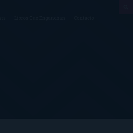
sts
Libros Que Enganchan
Contacto