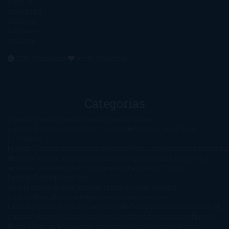
Sobre mí
Aviso Legal
Contacto
Editoriales
Ayúdame
2016. Creado con
por
El Ojo Lector
.
Categorías
1-Star
2-Stars
3-Stars
4-Stars
5-Stars
Artículos
periodísticos
Aventuras
Blog
Canción de Hielo y Fuego
Chick-
Lit
Ciencia
Ficción
Clásicos
Colaboraciones
Comic
Concursos
Crecemos
Descarga
del libro
Drama
Duda Gramatical
El Ojo de Sauron
El poema de la
semana
Encuestas
Erótica
Especiales
Fantasía y Ciencia
Ficción
Feeling Good
Hay
vida
Histórica
Humor
Infantil
Intriga
Juvenil
Lecturas
Anticipadas
Libros que enganchan
Listas
Literatura
Fantástica
Literatura Japonesa
LofbuksDesigns
Los más vendidos
Mi
opinión
Narrativa
No ficción
Novela de misterio y suspense
Novela
Negra y Policiaca
Ocasiones especiales
Otros
Películas
Premio