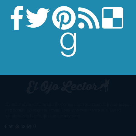
Un lector en la sombra. Escribo por escribir. Recomiendo libros. Blanco
y en botella. ¿Qué queréis más? Leed y no veáis tanta tele. O leed
mientras veis la tele, que eso es muy sano.