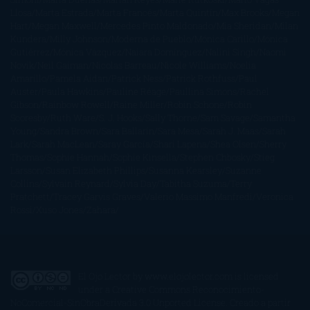
Llosa
Marta Estrada
Marta Francés
Marta Quintín
Max Brooks
Megan
Hart
Megan Maxwell
Mercedes Pinto Maldonado
Mia Sheridan
Milan
Kundera
Milly Johnson
Moderna de Pueblo
Mónica Carillo
Mónica
Gutiérrez
Mónica Vázquez
Naiara Domínguez
Nalini Singh
Naomi
Novik
Neil Gaiman
Nicolas Barreau
Nicole Williams
Noelia
Amarillo
Pamela Aidan
Patrick Ness
Patrick Rothfuss
Paul
Auster
Paula Hawkins
Pauline Réage
Paullina Simons
Rachel
Gibson
Rainbow Rowell
Raine Miller
Robin Schone
Robin
Scoresby
Ruth Ware
S. J. Hooks
Sally Thorne
Sam Savage
Samantha
Young
Sandra Brown
Sara Ballarín
Sara Mesa
Sarah J. Maas
Sarah
Lark
Sarah MacLean
Saray García
Shari Lapena
Shea Olsen
Sherry
Thomas
Sophie Hannah
Sophie Kinsella
Stephen Chbosky
Stieg
Larsson
Susan Elizabeth Phillips
Susanna Kearsley
Suzanne
Collins
Sylvain Reynard
Sylvia Day
Tabitha Suzuma
Terry
Pratchett
Tracey Garvis Graves
Valerio Massimo Manfredi
Veronica
Rossi
Xuso Jones
Zahara
El Ojo Lector
by
www.elojolector.com
is licensed
under a
Creative Commons Reconocimiento-
NoComercial-SinObraDerivada 3.0 Unported License
. Creado a partir