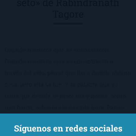
seto» de Rabindranath
Tagore
Cuando nuestros ojos se encontraron…
Cuando nuestros ojos se encontraron a
través del seto, pensé que iba a decirle alguna
cosa; pero ella se fue. Y la palabra que yo
tenía que decirle se mece día y noche, como
una barca, sobre la ola de cada hora. Parece
que navega en las nubes de otoño, […]
Síguenos en redes sociales