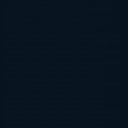
Nicholls
David Safier
Deborah Harkness
Deborah Install
Diana
Gabaldon
Dolores Redondo
E. O. Chirovici
E.L. James
Eckhart
Tolle
Eduardo Mendoza
Elena Montagud
Elísabet
Benavent
Elisabeth Craft
Elisabeth Kostova
Emma Cline
Enric
Pardo
Erin Morgenstern
Erin Watt
Ernest Cline
Ernesto
Sábato
Estefanía Salyers
Federico Moccia
Fernando
Aramburu
Florencia Bonelli
George R. R. Martin
Gina Peral
Gregory
Maguire
Haruki Murakami
Helen Simonson
Henning Mankell
Henry
James
Hiromi Kawakami
Irene Hall
Isabel Keats
J. Lynn
J.K.
Rowling
Jacinto Rey
Jack Thorne
Jamie McGuire
Jeff Lindsay
Jeff
VanderMeer
Jennifer L. Armentrout
Jennifer Niven
Jenny
Han
Jessica Thompson
Jill Santopolo
Joe Abercrombie
Joe Hill
Joël
Dicker
John Connolly
John Katzenbach
John Tiffany
Jojo
Moyes
Jonathan Safran Foer
Jose Carlos Somoza
Jose Luis
Sampedro
José Saramago
Karen Marie Moning
Katharine
McGee
Katherine Pancol
Katie Khan
Katjia Millay
Ken Follet
Ken
Follett
Kent Haruf
Khaled Hosseini
Kiera Cass
Koushun
Takami
Kristin Hannah
Kyoichi Katayama
L.J. Smith
Laini
Taylor
Laura Kinsale
Laura Norton
Laura Nuño
Laurell K.
Hamilton
Lauren Groff
Lauren Oliver
Lauren Willig
Leisa
Rayven
Lena Valenti
Leylah Attar
Liane Moriarty
Lidia Herbada
Lisa
Jewell
Lisa Kleypas
Lucía Etxebarria
Luz Gabás
M. J. Arlidge
M.C.
Andrews
Macarena Berlín
Malin Persson Giolito
Marcello
Simoni
María Dueñas
Marian Keyes
Marie Rutkoski
Mario Vagas