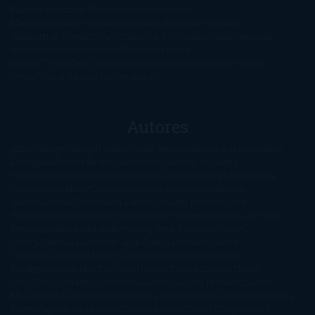
Planeta
Próximas Publicaciones
Realismo
Mágico
Realista
Recomendaciones
Reseñas
Romance
paranormal
Romántica
Romántica Victoriana
Sagas
Segunda
mano
Sentimental
Series
Sobrevivir a una
novela
Terror
Test
Thriller
Trilogías
Uncategorized
Ya a la
venta
Young Adults
¡No me gusta!
Autores
@ZoeSwinger
Abigail Gibbs
Adam Nevill
Adriana Rubens
Alaitz
Leceaga
Alberto Méndez
Alejandro Castroguer
Alexis
Harrington
Alice Kellen
Almudena Grandes
Altea Morgan
Ana
Cantarero
Andrew Davidson
Ángela Quintas
Angélique
Barbérat
Anna Todd
Anna Zaires
Annabel Pitcher
Anny
Peterson
Antonio Dikele Distefano
Art Spiegelman
Arturo Pérez-
Reverte
Audrey Carlan
Beth Kery
Beth Revis
Brittainy C.
Cherry
Camilla Läckberg
Carla Gràcia Mercadé
Carme
Chaparro
Carmen Martín Gaite
Caroline March
Celeste
Bradley
Celeste Ng
Charlaine Harris
Charles Dubow
Cherry
Chic
Cheryl Strayed
Christina Lauren
Colleen Hoover
Colleen
McCullough
Connie Willis
Cristina Prada
Daniel Glattauer
Daniela
Krien
Daphne du Maurier
Darynda Jones
David Crespo
David