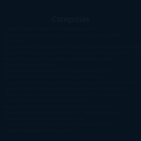
Categorías
1-Star
2-Stars
3-Stars
4-Stars
5-Stars
Artículos
periodísticos
Aventuras
Blog
Canción de Hielo y Fuego
Chick-
Lit
Ciencia
Ficción
Clásicos
Colaboraciones
Comic
Concursos
Crecemos
Descarga
del libro
Drama
Duda Gramatical
El Ojo de Sauron
El poema de la
semana
Encuestas
Erótica
Especiales
Fantasía y Ciencia
Ficción
Feeling Good
Hay
vida
Histórica
Humor
Infantil
Intriga
Juvenil
Lecturas
Anticipadas
Libros que enganchan
Listas
Literatura
Fantástica
Literatura Japonesa
LofbuksDesigns
Los más vendidos
Mi
opinión
Narrativa
No ficción
Novela de misterio y suspense
Novela
Negra y Policiaca
Ocasiones especiales
Otros
Películas
Premio
Planeta
Próximas Publicaciones
Realismo
Mágico
Realista
Recomendaciones
Reseñas
Romance
paranormal
Romántica
Romántica Victoriana
Sagas
Segunda
mano
Sentimental
Series
Sobrevivir a una
novela
Terror
Test
Thriller
Trilogías
Uncategorized
Ya a la
venta
Young Adults
¡No me gusta!