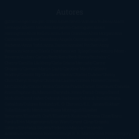
Autores
@ZoeSwinger
Abigail Gibbs
Adam Nevill
Adriana Rubens
Alaitz
Leceaga
Alberto Méndez
Alejandro Castroguer
Alexis
Harrington
Alice Kellen
Almudena Grandes
Altea Morgan
Ana
Cantarero
Andrew Davidson
Ángela Quintas
Angélique
Barbérat
Anna Todd
Anna Zaires
Annabel Pitcher
Anny
Peterson
Antonio Dikele Distefano
Art Spiegelman
Arturo Pérez-
Reverte
Audrey Carlan
Beth Kery
Beth Revis
Brittainy C.
Cherry
Camilla Läckberg
Carla Gràcia Mercadé
Carme
Chaparro
Carmen Martín Gaite
Caroline March
Celeste
Bradley
Celeste Ng
Charlaine Harris
Charles Dubow
Cherry
Chic
Cheryl Strayed
Christina Lauren
Colleen Hoover
Colleen
McCullough
Connie Willis
Cristina Prada
Daniel Glattauer
Daniela
Krien
Daphne du Maurier
Darynda Jones
David Crespo
David
Nicholls
David Safier
Deborah Harkness
Deborah Install
Diana
Gabaldon
Dolores Redondo
E. O. Chirovici
E.L. James
Eckhart
Tolle
Eduardo Mendoza
Elena Montagud
Elísabet
Benavent
Elisabeth Craft
Elisabeth Kostova
Emma Cline
Enric
Pardo
Erin Morgenstern
Erin Watt
Ernest Cline
Ernesto
Sábato
Estefanía Salyers
Federico Moccia
Fernando
Aramburu
Florencia Bonelli
George R. R. Martin
Gina Peral
Gregory