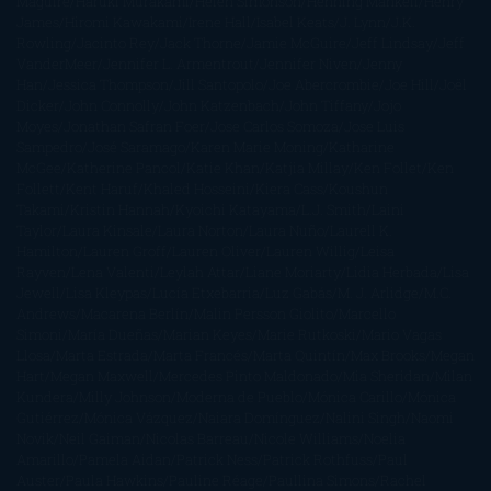
Maguire
Haruki Murakami
Helen Simonson
Henning Mankell
Henry
James
Hiromi Kawakami
Irene Hall
Isabel Keats
J. Lynn
J.K.
Rowling
Jacinto Rey
Jack Thorne
Jamie McGuire
Jeff Lindsay
Jeff
VanderMeer
Jennifer L. Armentrout
Jennifer Niven
Jenny
Han
Jessica Thompson
Jill Santopolo
Joe Abercrombie
Joe Hill
Joël
Dicker
John Connolly
John Katzenbach
John Tiffany
Jojo
Moyes
Jonathan Safran Foer
Jose Carlos Somoza
Jose Luis
Sampedro
José Saramago
Karen Marie Moning
Katharine
McGee
Katherine Pancol
Katie Khan
Katjia Millay
Ken Follet
Ken
Follett
Kent Haruf
Khaled Hosseini
Kiera Cass
Koushun
Takami
Kristin Hannah
Kyoichi Katayama
L.J. Smith
Laini
Taylor
Laura Kinsale
Laura Norton
Laura Nuño
Laurell K.
Hamilton
Lauren Groff
Lauren Oliver
Lauren Willig
Leisa
Rayven
Lena Valenti
Leylah Attar
Liane Moriarty
Lidia Herbada
Lisa
Jewell
Lisa Kleypas
Lucía Etxebarria
Luz Gabás
M. J. Arlidge
M.C.
Andrews
Macarena Berlín
Malin Persson Giolito
Marcello
Simoni
María Dueñas
Marian Keyes
Marie Rutkoski
Mario Vagas
Llosa
Marta Estrada
Marta Francés
Marta Quintín
Max Brooks
Megan
Hart
Megan Maxwell
Mercedes Pinto Maldonado
Mia Sheridan
Milan
Kundera
Milly Johnson
Moderna de Pueblo
Mónica Carillo
Mónica
Gutiérrez
Mónica Vázquez
Naiara Domínguez
Nalini Singh
Naomi
Novik
Neil Gaiman
Nicolas Barreau
Nicole Williams
Noelia
Amarillo
Pamela Aidan
Patrick Ness
Patrick Rothfuss
Paul
Auster
Paula Hawkins
Pauline Réage
Paullina Simons
Rachel