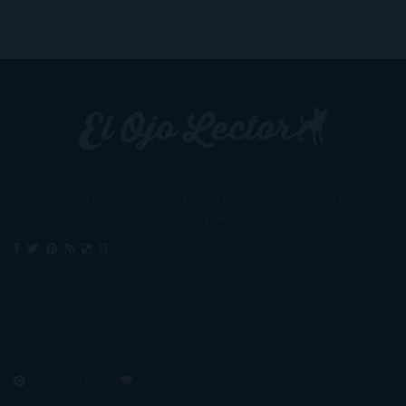
Un lector en la sombra. Escribo por escribir. Recomiendo libros. Blanco
y en botella. ¿Qué queréis más? Leed y no veáis tanta tele. O leed
mientras veis la tele, que eso es muy sano.
Sobre mí
Aviso Legal
Contacto
Editoriales
Ayúdame
2016. Creado con
por
El Ojo Lector
.