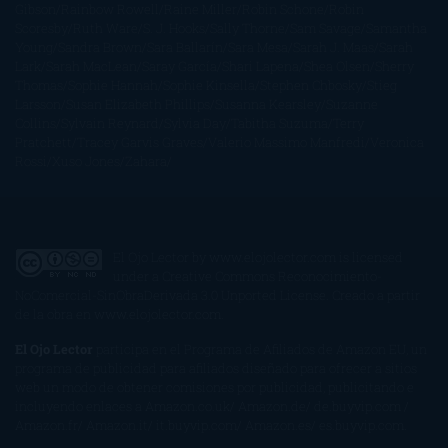
Gibson
Rainbow Rowell
Raine Miller
Robin Schone
Robin
Scoresby
Ruth Ware
S. J. Hooks
Sally Thorne
Sam Savage
Samantha
Young
Sandra Brown
Sara Ballarín
Sara Mesa
Sarah J. Maas
Sarah
Lark
Sarah MacLean
Saray García
Shari Lapena
Shea Olsen
Sherry
Thomas
Sophie Hannah
Sophie Kinsella
Stephen Chbosky
Stieg
Larsson
Susan Elizabeth Phillips
Susanna Kearsley
Suzanne
Collins
Sylvain Reynard
Sylvia Day
Tabitha Suzuma
Terry
Pratchett
Tracey Garvis Graves
Valerio Massimo Manfredi
Veronica
Rossi
Xuso Jones
Zahara
El Ojo Lector
by
www.elojolector.com
is licensed
under a
Creative Commons Reconocimiento-
NoComercial-SinObraDerivada 3.0 Unported License
. Creado a partir
de la obra en
www.elojolector.com
.
El Ojo Lector
participa en el Programa de Afiliados de Amazon EU, un
programa de publicidad para afiliados diseñado para ofrecer a sitios
web un modo de obtener comisiones por publicidad, publicitando e
incluyendo enlaces a Amazon.co.uk/ Amazon.de/ de.buyvip.com /
Amazon.fr/ Amazon.it/ it.buyvip.com/ Amazon.es/ es.buyvip.com.