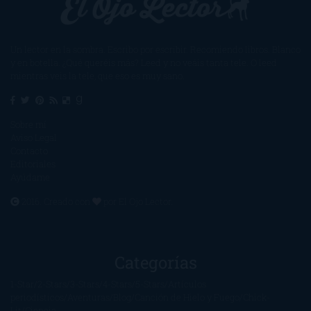
Un lector en la sombra. Escribo por escribir. Recomiendo libros. Blanco
y en botella. ¿Qué queréis más? Leed y no veáis tanta tele. O leed
mientras veis la tele, que eso es muy sano.
Sobre mí
Aviso Legal
Contacto
Editoriales
Ayúdame
2016. Creado con
por
El Ojo Lector
.
Categorías
1-Star
2-Stars
3-Stars
4-Stars
5-Stars
Artículos
periodísticos
Aventuras
Blog
Canción de Hielo y Fuego
Chick-
Lit
Ciencia