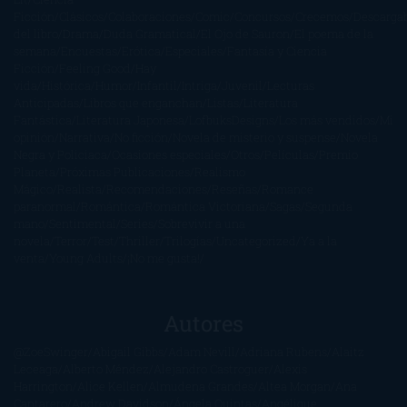
Ficción
Clásicos
Colaboraciones
Comic
Concursos
Crecemos
Descarga
del libro
Drama
Duda Gramatical
El Ojo de Sauron
El poema de la
semana
Encuestas
Erótica
Especiales
Fantasía y Ciencia
Ficción
Feeling Good
Hay
vida
Histórica
Humor
Infantil
Intriga
Juvenil
Lecturas
Anticipadas
Libros que enganchan
Listas
Literatura
Fantástica
Literatura Japonesa
LofbuksDesigns
Los más vendidos
Mi
opinión
Narrativa
No ficción
Novela de misterio y suspense
Novela
Negra y Policiaca
Ocasiones especiales
Otros
Películas
Premio
Planeta
Próximas Publicaciones
Realismo
Mágico
Realista
Recomendaciones
Reseñas
Romance
paranormal
Romántica
Romántica Victoriana
Sagas
Segunda
mano
Sentimental
Series
Sobrevivir a una
novela
Terror
Test
Thriller
Trilogías
Uncategorized
Ya a la
venta
Young Adults
¡No me gusta!
Autores
@ZoeSwinger
Abigail Gibbs
Adam Nevill
Adriana Rubens
Alaitz
Leceaga
Alberto Méndez
Alejandro Castroguer
Alexis
Harrington
Alice Kellen
Almudena Grandes
Altea Morgan
Ana
Cantarero
Andrew Davidson
Ángela Quintas
Angélique