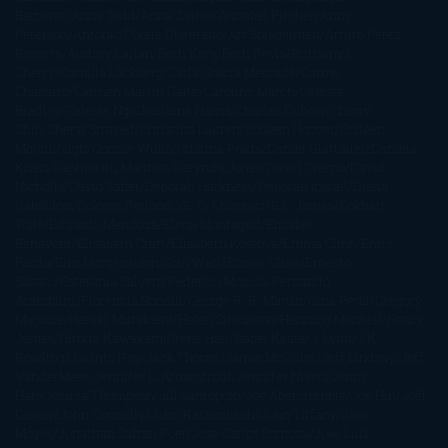
Barbérat
Anna Todd
Anna Zaires
Annabel Pitcher
Anny
Peterson
Antonio Dikele Distefano
Art Spiegelman
Arturo Pérez-
Reverte
Audrey Carlan
Beth Kery
Beth Revis
Brittainy C.
Cherry
Camilla Läckberg
Carla Gràcia Mercadé
Carme
Chaparro
Carmen Martín Gaite
Caroline March
Celeste
Bradley
Celeste Ng
Charlaine Harris
Charles Dubow
Cherry
Chic
Cheryl Strayed
Christina Lauren
Colleen Hoover
Colleen
McCullough
Connie Willis
Cristina Prada
Daniel Glattauer
Daniela
Krien
Daphne du Maurier
Darynda Jones
David Crespo
David
Nicholls
David Safier
Deborah Harkness
Deborah Install
Diana
Gabaldon
Dolores Redondo
E. O. Chirovici
E.L. James
Eckhart
Tolle
Eduardo Mendoza
Elena Montagud
Elísabet
Benavent
Elisabeth Craft
Elisabeth Kostova
Emma Cline
Enric
Pardo
Erin Morgenstern
Erin Watt
Ernest Cline
Ernesto
Sábato
Estefanía Salyers
Federico Moccia
Fernando
Aramburu
Florencia Bonelli
George R. R. Martin
Gina Peral
Gregory
Maguire
Haruki Murakami
Helen Simonson
Henning Mankell
Henry
James
Hiromi Kawakami
Irene Hall
Isabel Keats
J. Lynn
J.K.
Rowling
Jacinto Rey
Jack Thorne
Jamie McGuire
Jeff Lindsay
Jeff
VanderMeer
Jennifer L. Armentrout
Jennifer Niven
Jenny
Han
Jessica Thompson
Jill Santopolo
Joe Abercrombie
Joe Hill
Joël
Dicker
John Connolly
John Katzenbach
John Tiffany
Jojo
Moyes
Jonathan Safran Foer
Jose Carlos Somoza
Jose Luis