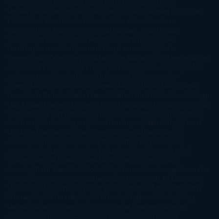
Sampedro
José Saramago
Karen Marie Moning
Katharine
McGee
Katherine Pancol
Katie Khan
Katjia Millay
Ken Follet
Ken
Follett
Kent Haruf
Khaled Hosseini
Kiera Cass
Koushun
Takami
Kristin Hannah
Kyoichi Katayama
L.J. Smith
Laini
Taylor
Laura Kinsale
Laura Norton
Laura Nuño
Laurell K.
Hamilton
Lauren Groff
Lauren Oliver
Lauren Willig
Leisa
Rayven
Lena Valenti
Leylah Attar
Liane Moriarty
Lidia Herbada
Lisa
Jewell
Lisa Kleypas
Lucía Etxebarria
Luz Gabás
M. J. Arlidge
M.C.
Andrews
Macarena Berlín
Malin Persson Giolito
Marcello
Simoni
María Dueñas
Marian Keyes
Marie Rutkoski
Mario Vagas
Llosa
Marta Estrada
Marta Francés
Marta Quintín
Max Brooks
Megan
Hart
Megan Maxwell
Mercedes Pinto Maldonado
Mia Sheridan
Milan
Kundera
Milly Johnson
Moderna de Pueblo
Mónica Carillo
Mónica
Gutiérrez
Mónica Vázquez
Naiara Domínguez
Nalini Singh
Naomi
Novik
Neil Gaiman
Nicolas Barreau
Nicole Williams
Noelia
Amarillo
Pamela Aidan
Patrick Ness
Patrick Rothfuss
Paul
Auster
Paula Hawkins
Pauline Réage
Paullina Simons
Rachel
Gibson
Rainbow Rowell
Raine Miller
Robin Schone
Robin
Scoresby
Ruth Ware
S. J. Hooks
Sally Thorne
Sam Savage
Samantha
Young
Sandra Brown
Sara Ballarín
Sara Mesa
Sarah J. Maas
Sarah
Lark
Sarah MacLean
Saray García
Shari Lapena
Shea Olsen
Sherry
Thomas
Sophie Hannah
Sophie Kinsella
Stephen Chbosky
Stieg
Larsson
Susan Elizabeth Phillips
Susanna Kearsley
Suzanne
Collins
Sylvain Reynard
Sylvia Day
Tabitha Suzuma
Terry