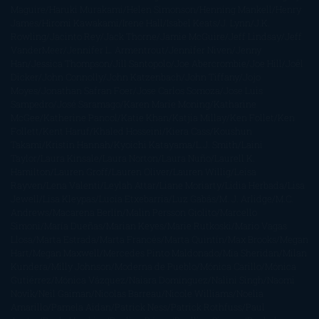
Maguire
Haruki Murakami
Helen Simonson
Henning Mankell
Henry
James
Hiromi Kawakami
Irene Hall
Isabel Keats
J. Lynn
J.K.
Rowling
Jacinto Rey
Jack Thorne
Jamie McGuire
Jeff Lindsay
Jeff
VanderMeer
Jennifer L. Armentrout
Jennifer Niven
Jenny
Han
Jessica Thompson
Jill Santopolo
Joe Abercrombie
Joe Hill
Joël
Dicker
John Connolly
John Katzenbach
John Tiffany
Jojo
Moyes
Jonathan Safran Foer
Jose Carlos Somoza
Jose Luis
Sampedro
José Saramago
Karen Marie Moning
Katharine
McGee
Katherine Pancol
Katie Khan
Katjia Millay
Ken Follet
Ken
Follett
Kent Haruf
Khaled Hosseini
Kiera Cass
Koushun
Takami
Kristin Hannah
Kyoichi Katayama
L.J. Smith
Laini
Taylor
Laura Kinsale
Laura Norton
Laura Nuño
Laurell K.
Hamilton
Lauren Groff
Lauren Oliver
Lauren Willig
Leisa
Rayven
Lena Valenti
Leylah Attar
Liane Moriarty
Lidia Herbada
Lisa
Jewell
Lisa Kleypas
Lucía Etxebarria
Luz Gabás
M. J. Arlidge
M.C.
Andrews
Macarena Berlín
Malin Persson Giolito
Marcello
Simoni
María Dueñas
Marian Keyes
Marie Rutkoski
Mario Vagas
Llosa
Marta Estrada
Marta Francés
Marta Quintín
Max Brooks
Megan
Hart
Megan Maxwell
Mercedes Pinto Maldonado
Mia Sheridan
Milan
Kundera
Milly Johnson
Moderna de Pueblo
Mónica Carillo
Mónica
Gutiérrez
Mónica Vázquez
Naiara Domínguez
Nalini Singh
Naomi
Novik
Neil Gaiman
Nicolas Barreau
Nicole Williams
Noelia
Amarillo
Pamela Aidan
Patrick Ness
Patrick Rothfuss
Paul