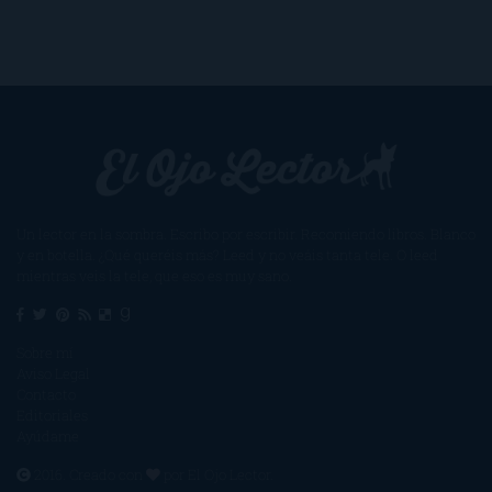
Un lector en la sombra. Escribo por escribir. Recomiendo libros. Blanco
y en botella. ¿Qué queréis más? Leed y no veáis tanta tele. O leed
mientras veis la tele, que eso es muy sano.
Sobre mí
Aviso Legal
Contacto
Editoriales
Ayúdame
2016. Creado con
por
El Ojo Lector
.