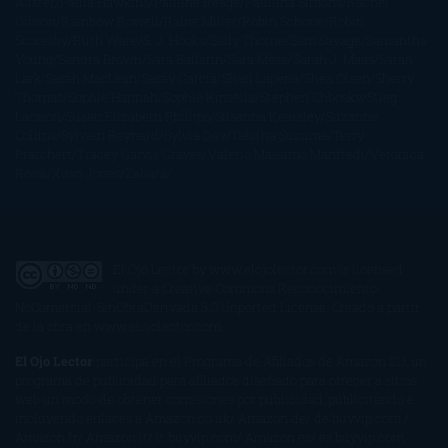
Auster
Paula Hawkins
Pauline Réage
Paullina Simons
Rachel
Gibson
Rainbow Rowell
Raine Miller
Robin Schone
Robin
Scoresby
Ruth Ware
S. J. Hooks
Sally Thorne
Sam Savage
Samantha
Young
Sandra Brown
Sara Ballarín
Sara Mesa
Sarah J. Maas
Sarah
Lark
Sarah MacLean
Saray García
Shari Lapena
Shea Olsen
Sherry
Thomas
Sophie Hannah
Sophie Kinsella
Stephen Chbosky
Stieg
Larsson
Susan Elizabeth Phillips
Susanna Kearsley
Suzanne
Collins
Sylvain Reynard
Sylvia Day
Tabitha Suzuma
Terry
Pratchett
Tracey Garvis Graves
Valerio Massimo Manfredi
Veronica
Rossi
Xuso Jones
Zahara
El Ojo Lector
by
www.elojolector.com
is licensed
under a
Creative Commons Reconocimiento-
NoComercial-SinObraDerivada 3.0 Unported License
. Creado a partir
de la obra en
www.elojolector.com
.
El Ojo Lector
participa en el Programa de Afiliados de Amazon EU, un
programa de publicidad para afiliados diseñado para ofrecer a sitios
web un modo de obtener comisiones por publicidad, publicitando e
incluyendo enlaces a Amazon.co.uk/ Amazon.de/ de.buyvip.com /
Amazon.fr/ Amazon.it/ it.buyvip.com/ Amazon.es/ es.buyvip.com.