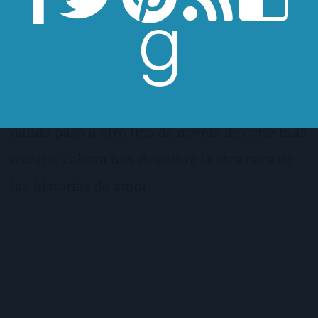
de que la vas leyendo. Lo que en principio
parece una especie de chick-lit ligera, con la
típica historia en la que chico-conoce-a-
chica-de-forma-peculiar-y-se-enamoran, va
dando paso a otro tipo de novela de corte más
oscuro. Zahara nos descubre la otra cara de
las historias de amor.