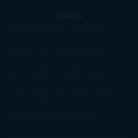
Autores
@ZoeSwinger
Abigail Gibbs
Adam Nevill
Adriana Rubens
Alaitz
Leceaga
Alberto Méndez
Alejandro Castroguer
Alexis
Harrington
Alice Kellen
Almudena Grandes
Altea Morgan
Ana
Cantarero
Andrew Davidson
Ángela Quintas
Angélique
Barbérat
Anna Todd
Anna Zaires
Annabel Pitcher
Anny
Peterson
Antonio Dikele Distefano
Art Spiegelman
Arturo Pérez-
Reverte
Audrey Carlan
Beth Kery
Beth Revis
Brittainy C.
Cherry
Camilla Läckberg
Carla Gràcia Mercadé
Carme
Chaparro
Carmen Martín Gaite
Caroline March
Celeste
Bradley
Celeste Ng
Charlaine Harris
Charles Dubow
Cherry
Chic
Cheryl Strayed
Christina Lauren
Colleen Hoover
Colleen
McCullough
Connie Willis
Cristina Prada
Daniel Glattauer
Daniela
Krien
Daphne du Maurier
Darynda Jones
David Crespo
David
Nicholls
David Safier
Deborah Harkness
Deborah Install
Diana
Gabaldon
Dolores Redondo
E. O. Chirovici
E.L. James
Eckhart
Tolle
Eduardo Mendoza
Elena Montagud
Elísabet
Benavent
Elisabeth Craft
Elisabeth Kostova
Emma Cline
Enric
Pardo
Erin Morgenstern
Erin Watt
Ernest Cline
Ernesto
Sábato
Estefanía Salyers
Federico Moccia
Fernando
Aramburu
Florencia Bonelli
George R. R. Martin
Gina Peral
Gregory