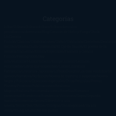
Categorías
1-Star
2-Stars
3-Stars
4-Stars
5-Stars
Artículos
periodísticos
Aventuras
Blog
Canción de Hielo y Fuego
Chick-
Lit
Ciencia
Ficción
Clásicos
Colaboraciones
Comic
Concursos
Crecemos
Descarga
del libro
Drama
Duda Gramatical
El Ojo de Sauron
El poema de la
semana
Encuestas
Erótica
Especiales
Fantasía y Ciencia
Ficción
Feeling Good
Hay
vida
Histórica
Humor
Infantil
Intriga
Juvenil
Lecturas
Anticipadas
Libros que enganchan
Listas
Literatura
Fantástica
Literatura Japonesa
LofbuksDesigns
Los más vendidos
Mi
opinión
Narrativa
No ficción
Novela de misterio y suspense
Novela
Negra y Policiaca
Ocasiones especiales
Otros
Películas
Premio
Planeta
Próximas Publicaciones
Realismo
Mágico
Realista
Recomendaciones
Reseñas
Romance
paranormal
Romántica
Romántica Victoriana
Sagas
Segunda
mano
Sentimental
Series
Sobrevivir a una
novela
Terror
Test
Thriller
Trilogías
Uncategorized
Ya a la
venta
Young Adults
¡No me gusta!