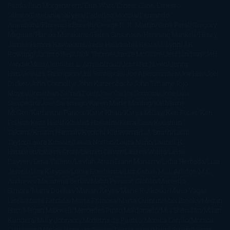
Pardo
Erin Morgenstern
Erin Watt
Ernest Cline
Ernesto
Sábato
Estefanía Salyers
Federico Moccia
Fernando
Aramburu
Florencia Bonelli
George R. R. Martin
Gina Peral
Gregory
Maguire
Haruki Murakami
Helen Simonson
Henning Mankell
Henry
James
Hiromi Kawakami
Irene Hall
Isabel Keats
J. Lynn
J.K.
Rowling
Jacinto Rey
Jack Thorne
Jamie McGuire
Jeff Lindsay
Jeff
VanderMeer
Jennifer L. Armentrout
Jennifer Niven
Jenny
Han
Jessica Thompson
Jill Santopolo
Joe Abercrombie
Joe Hill
Joël
Dicker
John Connolly
John Katzenbach
John Tiffany
Jojo
Moyes
Jonathan Safran Foer
Jose Carlos Somoza
Jose Luis
Sampedro
José Saramago
Karen Marie Moning
Katharine
McGee
Katherine Pancol
Katie Khan
Katjia Millay
Ken Follet
Ken
Follett
Kent Haruf
Khaled Hosseini
Kiera Cass
Koushun
Takami
Kristin Hannah
Kyoichi Katayama
L.J. Smith
Laini
Taylor
Laura Kinsale
Laura Norton
Laura Nuño
Laurell K.
Hamilton
Lauren Groff
Lauren Oliver
Lauren Willig
Leisa
Rayven
Lena Valenti
Leylah Attar
Liane Moriarty
Lidia Herbada
Lisa
Jewell
Lisa Kleypas
Lucía Etxebarria
Luz Gabás
M. J. Arlidge
M.C.
Andrews
Macarena Berlín
Malin Persson Giolito
Marcello
Simoni
María Dueñas
Marian Keyes
Marie Rutkoski
Mario Vagas
Llosa
Marta Estrada
Marta Francés
Marta Quintín
Max Brooks
Megan
Hart
Megan Maxwell
Mercedes Pinto Maldonado
Mia Sheridan
Milan
Kundera
Milly Johnson
Moderna de Pueblo
Mónica Carillo
Mónica
Gutiérrez
Mónica Vázquez
Naiara Domínguez
Nalini Singh
Naomi