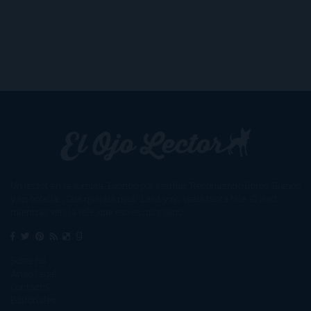
Un lector en la sombra. Escribo por escribir. Recomiendo libros. Blanco
y en botella. ¿Qué queréis más? Leed y no veáis tanta tele. O leed
mientras veis la tele, que eso es muy sano.
Sobre mí
Aviso Legal
Contacto
Editoriales