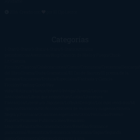
Ayúdame
2016. Creado con
por
El Ojo Lector
.
Categorías
1-Star
2-Stars
3-Stars
4-Stars
5-Stars
Artículos
periodísticos
Aventuras
Blog
Canción de Hielo y Fuego
Chick-
Lit
Ciencia
Ficción
Clásicos
Colaboraciones
Comic
Concursos
Crecemos
Descarga
del libro
Drama
Duda Gramatical
El Ojo de Sauron
El poema de la
semana
Encuestas
Erótica
Especiales
Fantasía y Ciencia
Ficción
Feeling Good
Hay
vida
Histórica
Humor
Infantil
Intriga
Juvenil
Lecturas
Anticipadas
Libros que enganchan
Listas
Literatura
Fantástica
Literatura Japonesa
LofbuksDesigns
Los más vendidos
Mi
opinión
Narrativa
No ficción
Novela de misterio y suspense
Novela
Negra y Policiaca
Ocasiones especiales
Otros
Películas
Premio
Planeta
Próximas Publicaciones
Realismo
Mágico
Realista
Recomendaciones
Reseñas
Romance
paranormal
Romántica
Romántica Victoriana
Sagas
Segunda
mano
Sentimental
Series
Sobrevivir a una