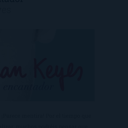
yes
o! ¡Parece mentira! Por el tiempo que
lizar, muchos podréis pensar que