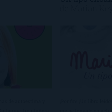
de
Marian Ke
emas de autoestima y
¡Por fin! ¡Un libro leíd
Katherine: treintañera,
me he tomado en actua