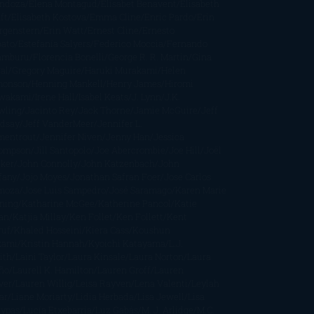
ndoza
Elena Montagud
Elísabet Benavent
Elisabeth
ft
Elisabeth Kostova
Emma Cline
Enric Pardo
Erin
rgenstern
Erin Watt
Ernest Cline
Ernesto
bato
Estefanía Salyers
Federico Moccia
Fernando
amburu
Florencia Bonelli
George R. R. Martin
Gina
al
Gregory Maguire
Haruki Murakami
Helen
monson
Henning Mankell
Henry James
Hiromi
wakami
Irene Hall
Isabel Keats
J. Lynn
J.K.
wling
Jacinto Rey
Jack Thorne
Jamie McGuire
Jeff
ndsay
Jeff VanderMeer
Jennifer L.
mentrout
Jennifer Niven
Jenny Han
Jessica
ompson
Jill Santopolo
Joe Abercrombie
Joe Hill
Joël
cker
John Connolly
John Katzenbach
John
fany
Jojo Moyes
Jonathan Safran Foer
Jose Carlos
moza
Jose Luis Sampedro
José Saramago
Karen Marie
ning
Katharine McGee
Katherine Pancol
Katie
an
Katjia Millay
Ken Follet
Ken Follett
Kent
ruf
Khaled Hosseini
Kiera Cass
Koushun
kami
Kristin Hannah
Kyoichi Katayama
L.J.
ith
Laini Taylor
Laura Kinsale
Laura Norton
Laura
ño
Laurell K. Hamilton
Lauren Groff
Lauren
ver
Lauren Willig
Leisa Rayven
Lena Valenti
Leylah
ar
Liane Moriarty
Lidia Herbada
Lisa Jewell
Lisa
eypas
Lucía Etxebarria
Luz Gabás
M. J. Arlidge
M.C.