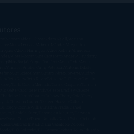
utores
oeSwinger
Abigail Gibbs
Adam Nevill
Adriana
bens
Alaitz Leceaga
Alberto Méndez
Alejandro
stroguer
Alexis Harrington
Alice Kellen
Almudena
andes
Altea Morgan
Ana Cantarero
Andrew Davidson
cargables
gela Quintas
Despúes
Angélique Barbérat
Anna Todd
Anna
res
Annabel Pitcher
Anny Peterson
Antonio Dikele
stefano
Art Spiegelman
Arturo Pérez-Reverte
Audrey
rlan
Beth Kery
Beth Revis
Brittainy C. Cherry
Camilla
ckberg
Carla Gràcia Mercadé
Carme Chaparro
Carmen
tín Gaite
Caroline March
Celeste Bradley
Celeste
Charlaine Harris
Charles Dubow
Cherry Chic
Cheryl
rayed
Christina Lauren
Colleen Hoover
Colleen
Cullough
Connie Willis
Cristina Prada
Daniel
ttauer
Daniela Krien
Daphne du Maurier
Darynda
nes
David Crespo
David Nicholls
David Safier
Deborah
rkness
Deborah Install
Diana Gabaldon
Dolores
dondo
E. O. Chirovici
E.L. James
Eckhart Tolle
Eduardo