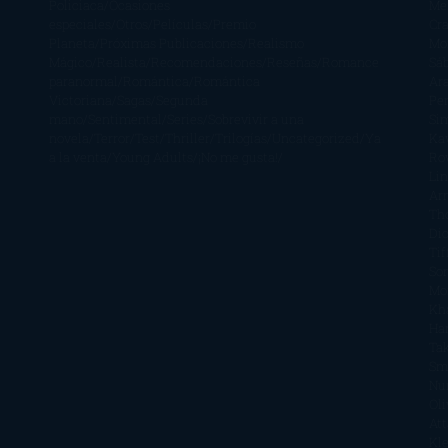
Policiaca
Ocasiones
Me
especiales
Otros
Películas
Premio
Cra
Planeta
Próximas Publicaciones
Realismo
Mo
Mágico
Realista
Recomendaciones
Reseñas
Romance
Sá
paranormal
Romántica
Romántica
Ar
Victoriana
Sagas
Segunda
Per
mano
Sentimental
Series
Sobrevivir a una
Si
novela
Terror
Test
Thriller
Trilogías
Uncategorized
Ya
Ka
a la venta
Young Adults
¡No me gusta!
Ro
Li
Ar
Th
Di
Tif
So
Mo
Kh
Ha
Ta
Sm
Nu
Oli
Att
Kl