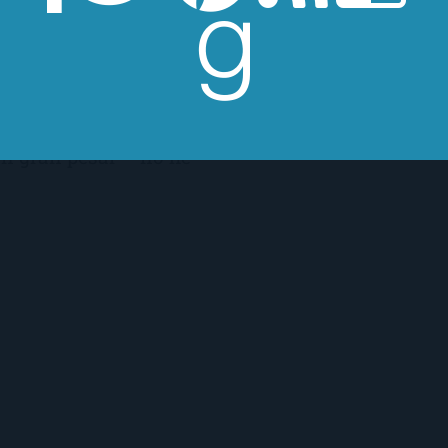
a principiantes» a mi
da y absurda, debo
ona muy cercana a mí
e encanta el sushi, una
on gran pesar – no he