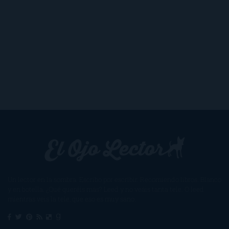
Un lector en la sombra. Escribo por escribir. Recomiendo libros. Blanco
y en botella. ¿Qué queréis más? Leed y no veáis tanta tele. O leed
mientras veis la tele, que eso es muy sano.