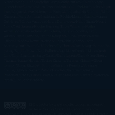
Simoni
María Dueñas
Marian Keyes
Marie Rutkoski
Mario Vagas
Llosa
Marta Estrada
Marta Francés
Marta Quintín
Max Brooks
Megan
Hart
Megan Maxwell
Mercedes Pinto Maldonado
Mia Sheridan
Milan
Kundera
Milly Johnson
Moderna de Pueblo
Mónica Carillo
Mónica
Gutiérrez
Mónica Vázquez
Naiara Domínguez
Nalini Singh
Naomi
Novik
Neil Gaiman
Nicolas Barreau
Nicole Williams
Noelia
Amarillo
Pamela Aidan
Patrick Ness
Patrick Rothfuss
Paul
Auster
Paula Hawkins
Pauline Réage
Paullina Simons
Rachel
Gibson
Rainbow Rowell
Raine Miller
Robin Schone
Robin
Scoresby
Ruth Ware
S. J. Hooks
Sally Thorne
Sam Savage
Samantha
Young
Sandra Brown
Sara Ballarín
Sara Mesa
Sarah J. Maas
Sarah
Lark
Sarah MacLean
Saray García
Shari Lapena
Shea Olsen
Sherry
Thomas
Sophie Hannah
Sophie Kinsella
Stephen Chbosky
Stieg
Larsson
Susan Elizabeth Phillips
Susanna Kearsley
Suzanne
Collins
Sylvain Reynard
Sylvia Day
Tabitha Suzuma
Terry
Pratchett
Tracey Garvis Graves
Valerio Massimo Manfredi
Veronica
Rossi
Xuso Jones
Zahara
El Ojo Lector
by
www.elojolector.com
is licensed
under a
Creative Commons Reconocimiento-
NoComercial-SinObraDerivada 3.0 Unported License
. Creado a partir