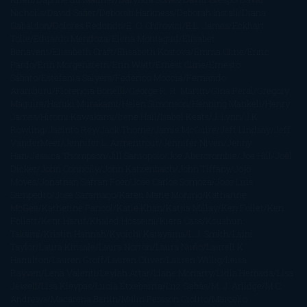
Nicholls
David Safier
Deborah Harkness
Deborah Install
Diana
Gabaldon
Dolores Redondo
E. O. Chirovici
E.L. James
Eckhart
Tolle
Eduardo Mendoza
Elena Montagud
Elísabet
Benavent
Elisabeth Craft
Elisabeth Kostova
Emma Cline
Enric
Pardo
Erin Morgenstern
Erin Watt
Ernest Cline
Ernesto
Sábato
Estefanía Salyers
Federico Moccia
Fernando
Aramburu
Florencia Bonelli
George R. R. Martin
Gina Peral
Gregory
Maguire
Haruki Murakami
Helen Simonson
Henning Mankell
Henry
James
Hiromi Kawakami
Irene Hall
Isabel Keats
J. Lynn
J.K.
Rowling
Jacinto Rey
Jack Thorne
Jamie McGuire
Jeff Lindsay
Jeff
VanderMeer
Jennifer L. Armentrout
Jennifer Niven
Jenny
Han
Jessica Thompson
Jill Santopolo
Joe Abercrombie
Joe Hill
Joël
Dicker
John Connolly
John Katzenbach
John Tiffany
Jojo
Moyes
Jonathan Safran Foer
Jose Carlos Somoza
Jose Luis
Sampedro
José Saramago
Karen Marie Moning
Katharine
McGee
Katherine Pancol
Katie Khan
Katjia Millay
Ken Follet
Ken
Follett
Kent Haruf
Khaled Hosseini
Kiera Cass
Koushun
Takami
Kristin Hannah
Kyoichi Katayama
L.J. Smith
Laini
Taylor
Laura Kinsale
Laura Norton
Laura Nuño
Laurell K.
Hamilton
Lauren Groff
Lauren Oliver
Lauren Willig
Leisa
Rayven
Lena Valenti
Leylah Attar
Liane Moriarty
Lidia Herbada
Lisa
Jewell
Lisa Kleypas
Lucía Etxebarria
Luz Gabás
M. J. Arlidge
M.C.
Andrews
Macarena Berlín
Malin Persson Giolito
Marcello