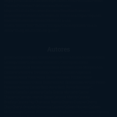
Negra y Policiaca
Ocasiones especiales
Otros
Películas
Premio
Planeta
Próximas Publicaciones
Realismo
Mágico
Realista
Recomendaciones
Reseñas
Romance
paranormal
Romántica
Romántica Victoriana
Sagas
Segunda
mano
Sentimental
Series
Sobrevivir a una
novela
Terror
Test
Thriller
Trilogías
Uncategorized
Ya a la
venta
Young Adults
¡No me gusta!
Autores
@ZoeSwinger
Abigail Gibbs
Adam Nevill
Adriana Rubens
Alaitz
Leceaga
Alberto Méndez
Alejandro Castroguer
Alexis
Harrington
Alice Kellen
Almudena Grandes
Altea Morgan
Ana
Cantarero
Andrew Davidson
Ángela Quintas
Angélique
Barbérat
Anna Todd
Anna Zaires
Annabel Pitcher
Anny
Peterson
Antonio Dikele Distefano
Art Spiegelman
Arturo Pérez-
Reverte
Audrey Carlan
Beth Kery
Beth Revis
Brittainy C.
Cherry
Camilla Läckberg
Carla Gràcia Mercadé
Carme
Chaparro
Carmen Martín Gaite
Caroline March
Celeste
Bradley
Celeste Ng
Charlaine Harris
Charles Dubow
Cherry
Chic
Cheryl Strayed
Christina Lauren
Colleen Hoover
Colleen
McCullough
Connie Willis
Cristina Prada
Daniel Glattauer
Daniela
Krien
Daphne du Maurier
Darynda Jones
David Crespo
David