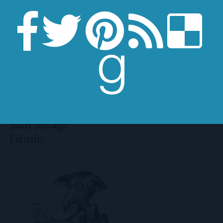
Firmin
de
Sam Savage