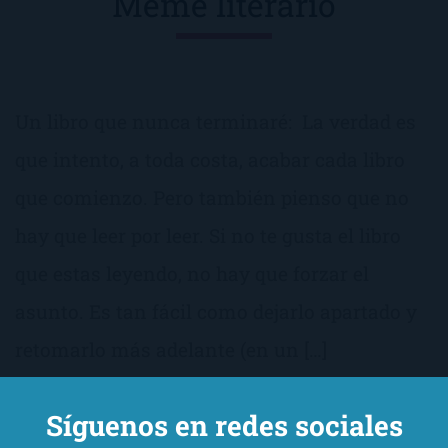
Meme literario
Un libro que nunca terminaré: La verdad es
que intento, a toda costa, acabar cada libro
que comienzo. Pero también pienso que no
hay que leer por leer. Si no te gusta el libro
que estas leyendo, no hay que forzar el
asunto. Es tan fácil como dejarlo apartado y
retomarlo más adelante (en un […]
Síguenos en redes sociales