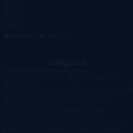
Sobre mí
Aviso Legal
Contacto
Editoriales
Ayúdame
2016. Creado con
por
El Ojo Lector
.
Categorías
1-Star
2-Stars
3-Stars
4-Stars
5-Stars
Artículos
periodísticos
Aventuras
Blog
Canción de Hielo y Fuego
Chick-
Lit
Ciencia
Ficción
Clásicos
Colaboraciones
Comic
Concursos
Crecemos
Descarga
del libro
Drama
Duda Gramatical
El Ojo de Sauron
El poema de la
semana
Encuestas
Erótica
Especiales
Fantasía y Ciencia
Ficción
Feeling Good
Hay
vida
Histórica
Humor
Infantil
Intriga
Juvenil
Lecturas
Anticipadas
Libros que enganchan
Listas
Literatura
Fantástica
Literatura Japonesa
LofbuksDesigns
Los más vendidos
Mi
opinión
Narrativa
No ficción
Novela de misterio y suspense
Novela