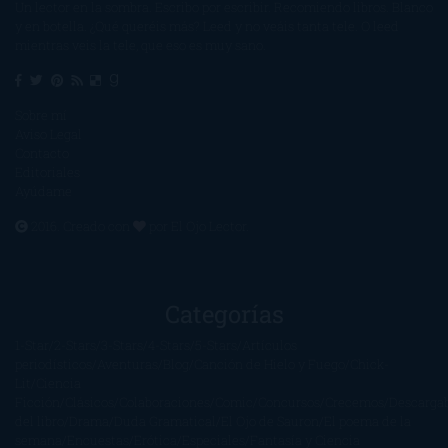
Un lector en la sombra. Escribo por escribir. Recomiendo libros. Blanco
y en botella. ¿Qué queréis más? Leed y no veáis tanta tele. O leed
mientras veis la tele, que eso es muy sano.
Sobre mí
Aviso Legal
Contacto
Editoriales
Ayúdame
2016. Creado con
por
El Ojo Lector
.
Categorías
1-Star
2-Stars
3-Stars
4-Stars
5-Stars
Artículos
periodísticos
Aventuras
Blog
Canción de Hielo y Fuego
Chick-
Lit
Ciencia
Ficción
Clásicos
Colaboraciones
Comic
Concursos
Crecemos
Descarga
del libro
Drama
Duda Gramatical
El Ojo de Sauron
El poema de la
semana
Encuestas
Erótica
Especiales
Fantasía y Ciencia