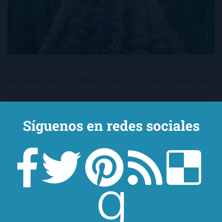
La selección de Kiera Cass es una trilogía que
me hubiera encantado leer cuando era una
jovenzuela. Al igual que la trilogía Distritos
Síguenos en redes sociales
(a.k.a. Los juegos del hambre) o la Delirium,
consiguen, además de agradar, educar.
Intentan, no sé con qué éxito, inculcar en
cabecitas adolescentes algo de ética y moral,
a la par de que nos sumergen, por lo general,