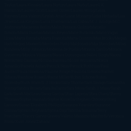
Taylor
Laura Kinsale
Laura Norton
Laura Nuño
Laurell K.
Hamilton
Lauren Groff
Lauren Oliver
Lauren Willig
Leisa
Rayven
Lena Valenti
Leylah Attar
Liane Moriarty
Lidia Herbada
Lisa
Jewell
Lisa Kleypas
Lucía Etxebarria
Luz Gabás
M. J. Arlidge
M.C.
Andrews
Macarena Berlín
Malin Persson Giolito
Marcello
Simoni
María Dueñas
Marian Keyes
Marie Rutkoski
Mario Vagas
Llosa
Marta Estrada
Marta Francés
Marta Quintín
Max Brooks
Megan
Hart
Megan Maxwell
Mercedes Pinto Maldonado
Mia Sheridan
Milan
Kundera
Milly Johnson
Moderna de Pueblo
Mónica Carillo
Mónica
Gutiérrez
Mónica Vázquez
Naiara Domínguez
Nalini Singh
Naomi
Novik
Neil Gaiman
Nicolas Barreau
Nicole Williams
Noelia
Amarillo
Pamela Aidan
Patrick Ness
Patrick Rothfuss
Paul
Auster
Paula Hawkins
Pauline Réage
Paullina Simons
Rachel
Gibson
Rainbow Rowell
Raine Miller
Robin Schone
Robin
Scoresby
Ruth Ware
S. J. Hooks
Sally Thorne
Sam Savage
Samantha
Young
Sandra Brown
Sara Ballarín
Sara Mesa
Sarah J. Maas
Sarah
Lark
Sarah MacLean
Saray García
Shari Lapena
Shea Olsen
Sherry
Thomas
Sophie Hannah
Sophie Kinsella
Stephen Chbosky
Stieg
Larsson
Susan Elizabeth Phillips
Susanna Kearsley
Suzanne
Collins
Sylvain Reynard
Sylvia Day
Tabitha Suzuma
Terry
Pratchett
Tracey Garvis Graves
Valerio Massimo Manfredi
Veronica
Rossi
Xuso Jones
Zahara