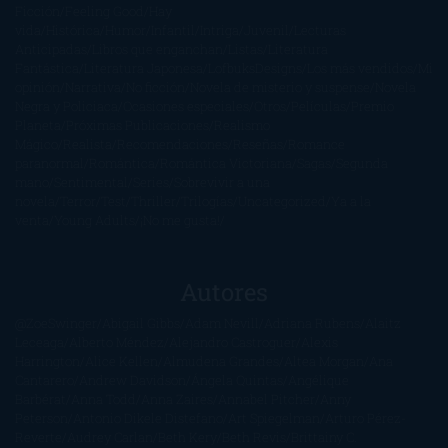
Ficción
Feeling Good
Hay
vida
Histórica
Humor
Infantil
Intriga
Juvenil
Lecturas
Anticipadas
Libros que enganchan
Listas
Literatura
Fantástica
Literatura Japonesa
LofbuksDesigns
Los más vendidos
Mi
opinión
Narrativa
No ficción
Novela de misterio y suspense
Novela
Negra y Policiaca
Ocasiones especiales
Otros
Películas
Premio
Planeta
Próximas Publicaciones
Realismo
Mágico
Realista
Recomendaciones
Reseñas
Romance
paranormal
Romántica
Romántica Victoriana
Sagas
Segunda
mano
Sentimental
Series
Sobrevivir a una
novela
Terror
Test
Thriller
Trilogías
Uncategorized
Ya a la
venta
Young Adults
¡No me gusta!
Autores
@ZoeSwinger
Abigail Gibbs
Adam Nevill
Adriana Rubens
Alaitz
Leceaga
Alberto Méndez
Alejandro Castroguer
Alexis
Harrington
Alice Kellen
Almudena Grandes
Altea Morgan
Ana
Cantarero
Andrew Davidson
Ángela Quintas
Angélique
Barbérat
Anna Todd
Anna Zaires
Annabel Pitcher
Anny
Peterson
Antonio Dikele Distefano
Art Spiegelman
Arturo Pérez-
Reverte
Audrey Carlan
Beth Kery
Beth Revis
Brittainy C.