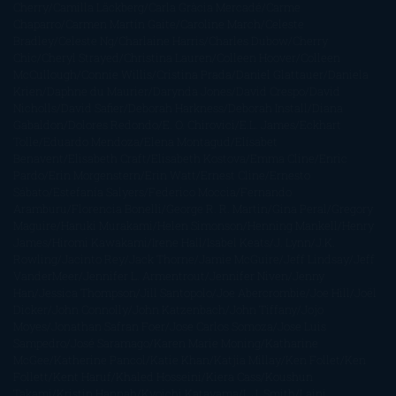
Cherry
Camilla Läckberg
Carla Gràcia Mercadé
Carme
Chaparro
Carmen Martín Gaite
Caroline March
Celeste
Bradley
Celeste Ng
Charlaine Harris
Charles Dubow
Cherry
Chic
Cheryl Strayed
Christina Lauren
Colleen Hoover
Colleen
McCullough
Connie Willis
Cristina Prada
Daniel Glattauer
Daniela
Krien
Daphne du Maurier
Darynda Jones
David Crespo
David
Nicholls
David Safier
Deborah Harkness
Deborah Install
Diana
Gabaldon
Dolores Redondo
E. O. Chirovici
E.L. James
Eckhart
Tolle
Eduardo Mendoza
Elena Montagud
Elísabet
Benavent
Elisabeth Craft
Elisabeth Kostova
Emma Cline
Enric
Pardo
Erin Morgenstern
Erin Watt
Ernest Cline
Ernesto
Sábato
Estefanía Salyers
Federico Moccia
Fernando
Aramburu
Florencia Bonelli
George R. R. Martin
Gina Peral
Gregory
Maguire
Haruki Murakami
Helen Simonson
Henning Mankell
Henry
James
Hiromi Kawakami
Irene Hall
Isabel Keats
J. Lynn
J.K.
Rowling
Jacinto Rey
Jack Thorne
Jamie McGuire
Jeff Lindsay
Jeff
VanderMeer
Jennifer L. Armentrout
Jennifer Niven
Jenny
Han
Jessica Thompson
Jill Santopolo
Joe Abercrombie
Joe Hill
Joël
Dicker
John Connolly
John Katzenbach
John Tiffany
Jojo
Moyes
Jonathan Safran Foer
Jose Carlos Somoza
Jose Luis
Sampedro
José Saramago
Karen Marie Moning
Katharine
McGee
Katherine Pancol
Katie Khan
Katjia Millay
Ken Follet
Ken
Follett
Kent Haruf
Khaled Hosseini
Kiera Cass
Koushun
Takami
Kristin Hannah
Kyoichi Katayama
L.J. Smith
Laini