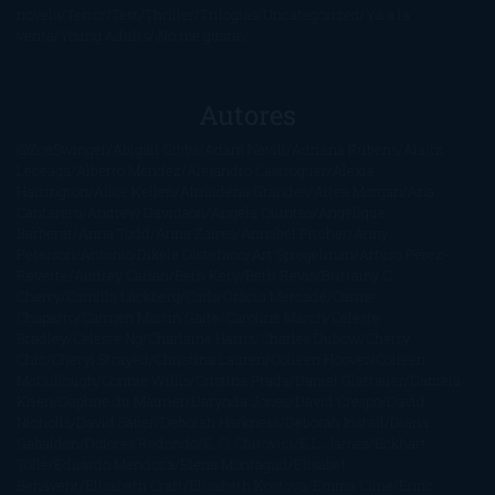
novela
Terror
Test
Thriller
Trilogías
Uncategorized
Ya a la
venta
Young Adults
¡No me gusta!
Autores
@ZoeSwinger
Abigail Gibbs
Adam Nevill
Adriana Rubens
Alaitz
Leceaga
Alberto Méndez
Alejandro Castroguer
Alexis
Harrington
Alice Kellen
Almudena Grandes
Altea Morgan
Ana
Cantarero
Andrew Davidson
Ángela Quintas
Angélique
Barbérat
Anna Todd
Anna Zaires
Annabel Pitcher
Anny
Peterson
Antonio Dikele Distefano
Art Spiegelman
Arturo Pérez-
Reverte
Audrey Carlan
Beth Kery
Beth Revis
Brittainy C.
Cherry
Camilla Läckberg
Carla Gràcia Mercadé
Carme
Chaparro
Carmen Martín Gaite
Caroline March
Celeste
Bradley
Celeste Ng
Charlaine Harris
Charles Dubow
Cherry
Chic
Cheryl Strayed
Christina Lauren
Colleen Hoover
Colleen
McCullough
Connie Willis
Cristina Prada
Daniel Glattauer
Daniela
Krien
Daphne du Maurier
Darynda Jones
David Crespo
David
Nicholls
David Safier
Deborah Harkness
Deborah Install
Diana
Gabaldon
Dolores Redondo
E. O. Chirovici
E.L. James
Eckhart
Tolle
Eduardo Mendoza
Elena Montagud
Elísabet
Benavent
Elisabeth Craft
Elisabeth Kostova
Emma Cline
Enric