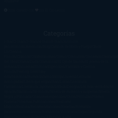
Ayúdame
2016. Creado con
por
El Ojo Lector
.
Categorías
1-Star
2-Stars
3-Stars
4-Stars
5-Stars
Artículos
periodísticos
Aventuras
Blog
Canción de Hielo y Fuego
Chick-
Lit
Ciencia
Ficción
Clásicos
Colaboraciones
Comic
Concursos
Crecemos
Descarga
del libro
Drama
Duda Gramatical
El Ojo de Sauron
El poema de la
semana
Encuestas
Erótica
Especiales
Fantasía y Ciencia
Ficción
Feeling Good
Hay
vida
Histórica
Humor
Infantil
Intriga
Juvenil
Lecturas
Anticipadas
Libros que enganchan
Listas
Literatura
Fantástica
Literatura Japonesa
LofbuksDesigns
Los más vendidos
Mi
opinión
Narrativa
No ficción
Novela de misterio y suspense
Novela
Negra y Policiaca
Ocasiones especiales
Otros
Películas
Premio
Planeta
Próximas Publicaciones
Realismo
Mágico
Realista
Recomendaciones
Reseñas
Romance
paranormal
Romántica
Romántica Victoriana
Sagas
Segunda
mano
Sentimental
Series
Sobrevivir a una