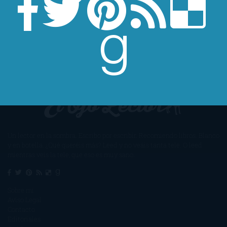
Un lector en la sombra. Escribo por escribir. Recomiendo libros. Blanco
y en botella. ¿Qué queréis más? Leed y no veáis tanta tele. O leed
mientras veis la tele, que eso es muy sano.
Sobre mí
Aviso Legal
Contacto
Editoriales