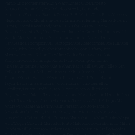
Pardo
Erin Morgenstern
Erin Watt
Ernest Cline
Ernesto
Sábato
Estefanía Salyers
Federico Moccia
Fernando
Aramburu
Florencia Bonelli
George R. R. Martin
Gina Peral
Gregory
Maguire
Haruki Murakami
Helen Simonson
Henning Mankell
Henry
James
Hiromi Kawakami
Irene Hall
Isabel Keats
J. Lynn
J.K.
Rowling
Jacinto Rey
Jack Thorne
Jamie McGuire
Jeff Lindsay
Jeff
VanderMeer
Jennifer L. Armentrout
Jennifer Niven
Jenny
Han
Jessica Thompson
Jill Santopolo
Joe Abercrombie
Joe Hill
Joël
Dicker
John Connolly
John Katzenbach
John Tiffany
Jojo
Moyes
Jonathan Safran Foer
Jose Carlos Somoza
Jose Luis
Sampedro
José Saramago
Karen Marie Moning
Katharine
McGee
Katherine Pancol
Katie Khan
Katjia Millay
Ken Follet
Ken
Follett
Kent Haruf
Khaled Hosseini
Kiera Cass
Koushun
Takami
Kristin Hannah
Kyoichi Katayama
L.J. Smith
Laini
Taylor
Laura Kinsale
Laura Norton
Laura Nuño
Laurell K.
Hamilton
Lauren Groff
Lauren Oliver
Lauren Willig
Leisa
Rayven
Lena Valenti
Leylah Attar
Liane Moriarty
Lidia Herbada
Lisa
Jewell
Lisa Kleypas
Lucía Etxebarria
Luz Gabás
M. J. Arlidge
M.C.
Andrews
Macarena Berlín
Malin Persson Giolito
Marcello
Simoni
María Dueñas
Marian Keyes
Marie Rutkoski
Mario Vagas
Llosa
Marta Estrada
Marta Francés
Marta Quintín
Max Brooks
Megan
Hart
Megan Maxwell
Mercedes Pinto Maldonado
Mia Sheridan
Milan
Kundera
Milly Johnson
Moderna de Pueblo
Mónica Carillo
Mónica
Gutiérrez
Mónica Vázquez
Naiara Domínguez
Nalini Singh
Naomi