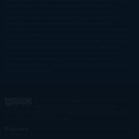
Novik
Neil Gaiman
Nicolas Barreau
Nicole Williams
Noelia
Amarillo
Pamela Aidan
Patrick Ness
Patrick Rothfuss
Paul
Auster
Paula Hawkins
Pauline Réage
Paullina Simons
Rachel
Gibson
Rainbow Rowell
Raine Miller
Robin Schone
Robin
Scoresby
Ruth Ware
S. J. Hooks
Sally Thorne
Sam Savage
Samantha
Young
Sandra Brown
Sara Ballarín
Sara Mesa
Sarah J. Maas
Sarah
Lark
Sarah MacLean
Saray García
Shari Lapena
Shea Olsen
Sherry
Thomas
Sophie Hannah
Sophie Kinsella
Stephen Chbosky
Stieg
Larsson
Susan Elizabeth Phillips
Susanna Kearsley
Suzanne
Collins
Sylvain Reynard
Sylvia Day
Tabitha Suzuma
Terry
Pratchett
Tracey Garvis Graves
Valerio Massimo Manfredi
Veronica
Rossi
Xuso Jones
Zahara
El Ojo Lector
by
www.elojolector.com
is licensed
under a
Creative Commons Reconocimiento-
NoComercial-SinObraDerivada 3.0 Unported License
. Creado a partir
de la obra en
www.elojolector.com
.
El Ojo Lector
participa en el Programa de Afiliados de Amazon EU, un
programa de publicidad para afiliados diseñado para ofrecer a sitios