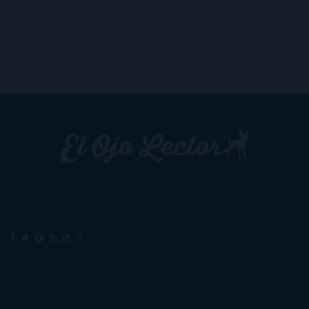
Un lector en la sombra. Escribo por escribir. Recomiendo libros. Blanco
y en botella. ¿Qué queréis más? Leed y no veáis tanta tele. O leed
mientras veis la tele, que eso es muy sano.
Sobre mí
Aviso Legal
Contacto
Editoriales