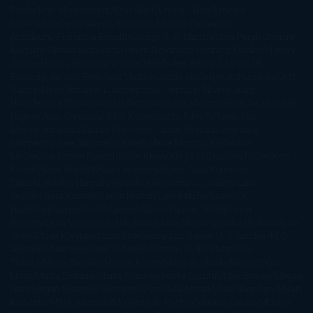
Pardo
Erin Morgenstern
Erin Watt
Ernest Cline
Ernesto
Sábato
Estefanía Salyers
Federico Moccia
Fernando
Aramburu
Florencia Bonelli
George R. R. Martin
Gina Peral
Gregory
Maguire
Haruki Murakami
Helen Simonson
Henning Mankell
Henry
James
Hiromi Kawakami
Irene Hall
Isabel Keats
J. Lynn
J.K.
Rowling
Jacinto Rey
Jack Thorne
Jamie McGuire
Jeff Lindsay
Jeff
VanderMeer
Jennifer L. Armentrout
Jennifer Niven
Jenny
Han
Jessica Thompson
Jill Santopolo
Joe Abercrombie
Joe Hill
Joël
Dicker
John Connolly
John Katzenbach
John Tiffany
Jojo
Moyes
Jonathan Safran Foer
Jose Carlos Somoza
Jose Luis
Sampedro
José Saramago
Karen Marie Moning
Katharine
McGee
Katherine Pancol
Katie Khan
Katjia Millay
Ken Follet
Ken
Follett
Kent Haruf
Khaled Hosseini
Kiera Cass
Koushun
Takami
Kristin Hannah
Kyoichi Katayama
L.J. Smith
Laini
Taylor
Laura Kinsale
Laura Norton
Laura Nuño
Laurell K.
Hamilton
Lauren Groff
Lauren Oliver
Lauren Willig
Leisa
Rayven
Lena Valenti
Leylah Attar
Liane Moriarty
Lidia Herbada
Lisa
Jewell
Lisa Kleypas
Lucía Etxebarria
Luz Gabás
M. J. Arlidge
M.C.
Andrews
Macarena Berlín
Malin Persson Giolito
Marcello
Simoni
María Dueñas
Marian Keyes
Marie Rutkoski
Mario Vagas
Llosa
Marta Estrada
Marta Francés
Marta Quintín
Max Brooks
Megan
Hart
Megan Maxwell
Mercedes Pinto Maldonado
Mia Sheridan
Milan
Kundera
Milly Johnson
Moderna de Pueblo
Mónica Carillo
Mónica