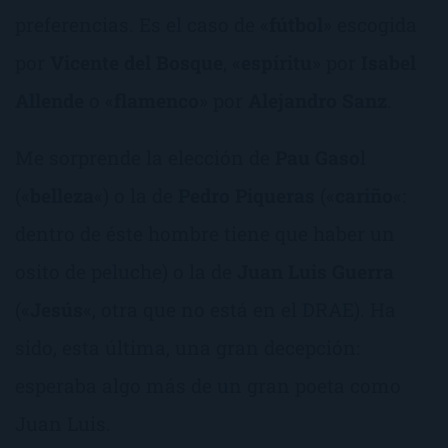
preferencias. Es el caso de «
fútbol
» escogida
por
Vicente del Bosque
, «
espíritu
» por
Isabel
Allende
o «
flamenco
» por
Alejandro Sanz
.
Me sorprende la elección de
Pau Gaso
l
(«
belleza
«) o la de
Pedro Piqueras
(«
cariño
«:
dentro de éste hombre tiene que haber un
osito de peluche) o la de
Juan Luis Guerra
(«
Jesús
«, otra que no está en el DRAE). Ha
sido, esta última, una gran decepción:
esperaba algo más de un gran poeta como
Juan Luis.