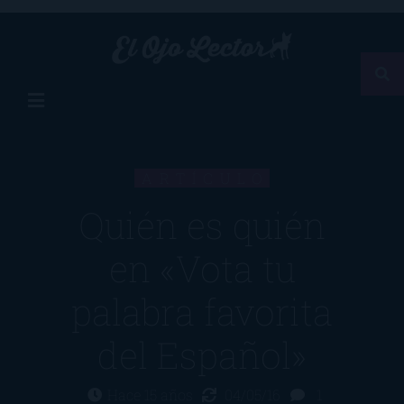
ARTÍCULO
Quién es quién
en «Vota tu
palabra favorita
del Español»
Hace 15 años
04/05/16
1