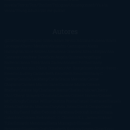
novela
Terror
Test
Thriller
Trilogías
Uncategorized
Ya a la
venta
Young Adults
¡No me gusta!
Autores
@ZoeSwinger
Abigail Gibbs
Adam Nevill
Adriana Rubens
Alaitz
Leceaga
Alberto Méndez
Alejandro Castroguer
Alexis
Harrington
Alice Kellen
Almudena Grandes
Altea Morgan
Ana
Cantarero
Andrew Davidson
Ángela Quintas
Angélique
Barbérat
Anna Todd
Anna Zaires
Annabel Pitcher
Anny
Peterson
Antonio Dikele Distefano
Art Spiegelman
Arturo Pérez-
Reverte
Audrey Carlan
Beth Kery
Beth Revis
Brittainy C.
Cherry
Camilla Läckberg
Carla Gràcia Mercadé
Carme
Chaparro
Carmen Martín Gaite
Caroline March
Celeste
Bradley
Celeste Ng
Charlaine Harris
Charles Dubow
Cherry
Chic
Cheryl Strayed
Christina Lauren
Colleen Hoover
Colleen
McCullough
Connie Willis
Cristina Prada
Daniel Glattauer
Daniela
Krien
Daphne du Maurier
Darynda Jones
David Crespo
David
Nicholls
David Safier
Deborah Harkness
Deborah Install
Diana
Gabaldon
Dolores Redondo
E. O. Chirovici
E.L. James
Eckhart
Tolle
Eduardo Mendoza
Elena Montagud
Elísabet
Benavent
Elisabeth Craft
Elisabeth Kostova
Emma Cline
Enric