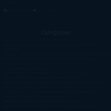
Ayúdame
2016. Creado con
por
El Ojo Lector
.
Categorías
1-Star
2-Stars
3-Stars
4-Stars
5-Stars
Artículos
periodísticos
Aventuras
Blog
Canción de Hielo y Fuego
Chick-
Lit
Ciencia
Ficción
Clásicos
Colaboraciones
Comic
Concursos
Crecemos
Descarga
del libro
Drama
Duda Gramatical
El Ojo de Sauron
El poema de la
semana
Encuestas
Erótica
Especiales
Fantasía y Ciencia
Ficción
Feeling Good
Hay
vida
Histórica
Humor
Infantil
Intriga
Juvenil
Lecturas
Anticipadas
Libros que enganchan
Listas
Literatura
Fantástica
Literatura Japonesa
LofbuksDesigns
Los más vendidos
Mi
opinión
Narrativa
No ficción
Novela de misterio y suspense
Novela
Negra y Policiaca
Ocasiones especiales
Otros
Películas
Premio
Planeta
Próximas Publicaciones
Realismo
Mágico
Realista
Recomendaciones
Reseñas
Romance
paranormal
Romántica
Romántica Victoriana
Sagas
Segunda
mano
Sentimental
Series
Sobrevivir a una