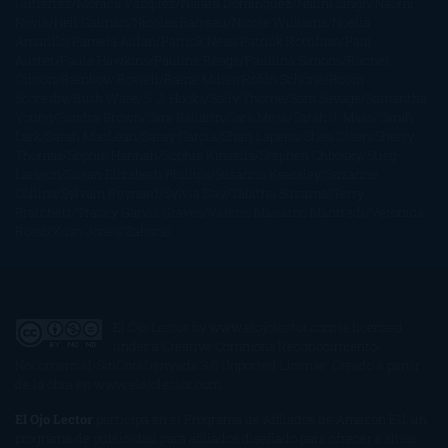
Gutiérrez
Mónica Vázquez
Naiara Domínguez
Nalini Singh
Naomi
Novik
Neil Gaiman
Nicolas Barreau
Nicole Williams
Noelia
Amarillo
Pamela Aidan
Patrick Ness
Patrick Rothfuss
Paul
Auster
Paula Hawkins
Pauline Réage
Paullina Simons
Rachel
Gibson
Rainbow Rowell
Raine Miller
Robin Schone
Robin
Scoresby
Ruth Ware
S. J. Hooks
Sally Thorne
Sam Savage
Samantha
Young
Sandra Brown
Sara Ballarín
Sara Mesa
Sarah J. Maas
Sarah
Lark
Sarah MacLean
Saray García
Shari Lapena
Shea Olsen
Sherry
Thomas
Sophie Hannah
Sophie Kinsella
Stephen Chbosky
Stieg
Larsson
Susan Elizabeth Phillips
Susanna Kearsley
Suzanne
Collins
Sylvain Reynard
Sylvia Day
Tabitha Suzuma
Terry
Pratchett
Tracey Garvis Graves
Valerio Massimo Manfredi
Veronica
Rossi
Xuso Jones
Zahara
El Ojo Lector
by
www.elojolector.com
is licensed
under a
Creative Commons Reconocimiento-
NoComercial-SinObraDerivada 3.0 Unported License
. Creado a partir
de la obra en
www.elojolector.com
.
El Ojo Lector
participa en el Programa de Afiliados de Amazon EU, un
programa de publicidad para afiliados diseñado para ofrecer a sitios