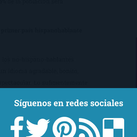
,5%
de la población sera
l primer país hispanohablante
 los no-hispano-hablantes
 un idioma agradable, bonito,
spectacular. Lo suficientemente
le, con la belleza que le
Síguenos en redes sociales
nce, emparentada,
abras preciosas.
e hoy. El próximo sábado 18 de