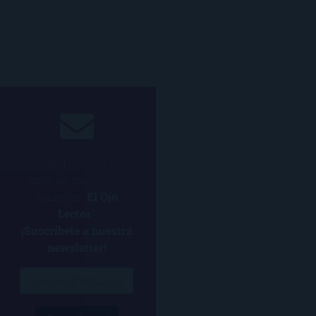
¿Quieres estar al
tanto de todo lo que
ocurre en
El Ojo
Lector
?
¡Suscríbete a nuestra
newsletter!