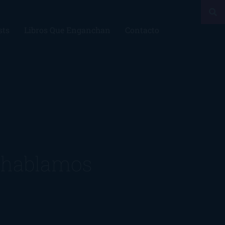
sts
Libros Que Enganchan
Contacto
ue hablamos