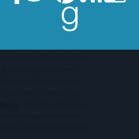
ta de todos los que hablamos
ituto Cervantes abrirán sus
. Habrá muchas actividades
 multiculturalidad que el
 cuál es la palabra favorita de
s de palabras que componen
alidades de habla hispana de
 la culturan han elegido sus
diae.es
. El próximo 30 de mayo
alidad que ha propuesto cada
otarse. El Día E conoceremos la