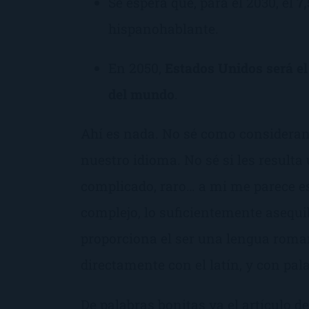
Se espera que, para el 2030, el
7
hispanohablante.
En 2050,
Estados Unidos será e
del mundo
.
Ahí es nada. No sé como consideran
nuestro idioma. No sé si les resulta
complicado, raro… a mi me parece e
complejo, lo suficientemente asequib
proporciona el ser una lengua roma
directamente con el latín, y con pal
De palabras bonitas va el artículo d