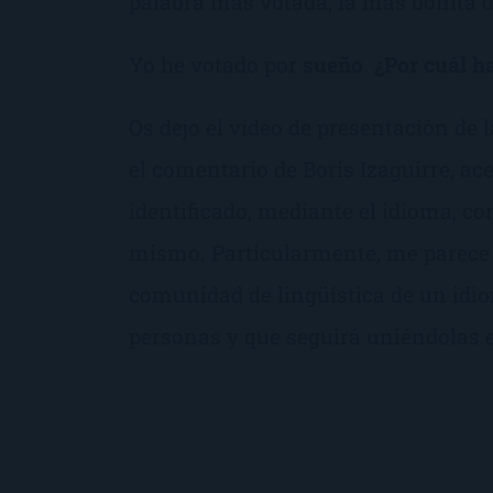
palabra más votada, la más bonita d
Yo he votado por
sueño
.
¿Por cuál h
Os dejo el vídeo de presentación de
el comentario de Boris Izaguirre, ac
identificado, mediante el idioma, co
mismo. Particularmente, me parece 
comunidad de lingüística de un id
personas y que seguirá uniéndolas e