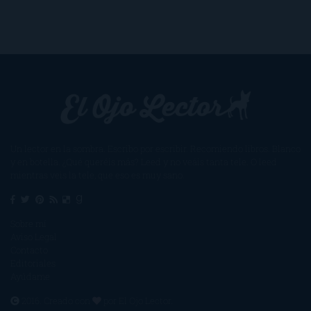
Un lector en la sombra. Escribo por escribir. Recomiendo libros. Blanco
y en botella. ¿Qué queréis más? Leed y no veáis tanta tele. O leed
mientras veis la tele, que eso es muy sano.
Sobre mí
Aviso Legal
Contacto
Editoriales
Ayúdame
2016. Creado con
por
El Ojo Lector
.