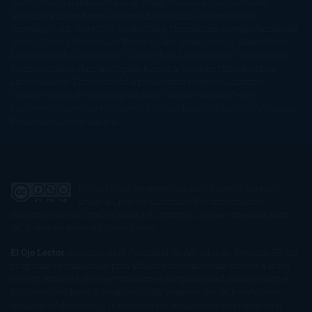
Auster
Paula Hawkins
Pauline Réage
Paullina Simons
Rachel
Gibson
Rainbow Rowell
Raine Miller
Robin Schone
Robin
Scoresby
Ruth Ware
S. J. Hooks
Sally Thorne
Sam Savage
Samantha
Young
Sandra Brown
Sara Ballarín
Sara Mesa
Sarah J. Maas
Sarah
Lark
Sarah MacLean
Saray García
Shari Lapena
Shea Olsen
Sherry
Thomas
Sophie Hannah
Sophie Kinsella
Stephen Chbosky
Stieg
Larsson
Susan Elizabeth Phillips
Susanna Kearsley
Suzanne
Collins
Sylvain Reynard
Sylvia Day
Tabitha Suzuma
Terry
Pratchett
Tracey Garvis Graves
Valerio Massimo Manfredi
Veronica
Rossi
Xuso Jones
Zahara
El Ojo Lector
by
www.elojolector.com
is licensed
under a
Creative Commons Reconocimiento-
NoComercial-SinObraDerivada 3.0 Unported License
. Creado a partir
de la obra en
www.elojolector.com
.
El Ojo Lector
participa en el Programa de Afiliados de Amazon EU, un
programa de publicidad para afiliados diseñado para ofrecer a sitios
web un modo de obtener comisiones por publicidad, publicitando e
incluyendo enlaces a Amazon.co.uk/ Amazon.de/ de.buyvip.com /
Amazon.fr/ Amazon.it/ it.buyvip.com/ Amazon.es/ es.buyvip.com.