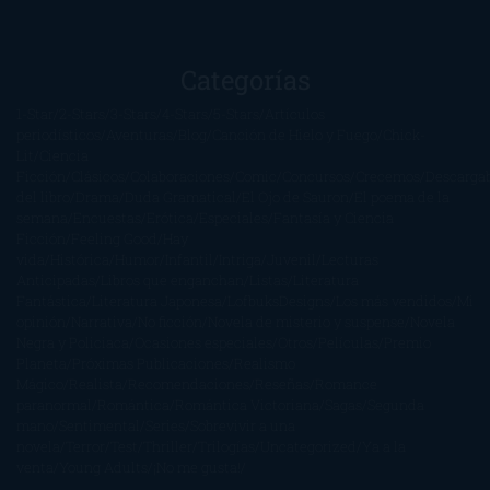
Categorías
1-Star
2-Stars
3-Stars
4-Stars
5-Stars
Artículos
periodísticos
Aventuras
Blog
Canción de Hielo y Fuego
Chick-
Lit
Ciencia
Ficción
Clásicos
Colaboraciones
Comic
Concursos
Crecemos
Descarga
del libro
Drama
Duda Gramatical
El Ojo de Sauron
El poema de la
semana
Encuestas
Erótica
Especiales
Fantasía y Ciencia
Ficción
Feeling Good
Hay
vida
Histórica
Humor
Infantil
Intriga
Juvenil
Lecturas
Anticipadas
Libros que enganchan
Listas
Literatura
Fantástica
Literatura Japonesa
LofbuksDesigns
Los más vendidos
Mi
opinión
Narrativa
No ficción
Novela de misterio y suspense
Novela
Negra y Policiaca
Ocasiones especiales
Otros
Películas
Premio
Planeta
Próximas Publicaciones
Realismo
Mágico
Realista
Recomendaciones
Reseñas
Romance
paranormal
Romántica
Romántica Victoriana
Sagas
Segunda
mano
Sentimental
Series
Sobrevivir a una
novela
Terror
Test
Thriller
Trilogías
Uncategorized
Ya a la
venta
Young Adults
¡No me gusta!