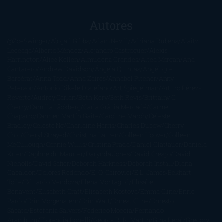
Autores
@ZoeSwinger
Abigail Gibbs
Adam Nevill
Adriana Rubens
Alaitz
Leceaga
Alberto Méndez
Alejandro Castroguer
Alexis
Harrington
Alice Kellen
Almudena Grandes
Altea Morgan
Ana
Cantarero
Andrew Davidson
Ángela Quintas
Angélique
Barbérat
Anna Todd
Anna Zaires
Annabel Pitcher
Anny
Peterson
Antonio Dikele Distefano
Art Spiegelman
Arturo Pérez-
Reverte
Audrey Carlan
Beth Kery
Beth Revis
Brittainy C.
Cherry
Camilla Läckberg
Carla Gràcia Mercadé
Carme
Chaparro
Carmen Martín Gaite
Caroline March
Celeste
Bradley
Celeste Ng
Charlaine Harris
Charles Dubow
Cherry
Chic
Cheryl Strayed
Christina Lauren
Colleen Hoover
Colleen
McCullough
Connie Willis
Cristina Prada
Daniel Glattauer
Daniela
Krien
Daphne du Maurier
Darynda Jones
David Crespo
David
Nicholls
David Safier
Deborah Harkness
Deborah Install
Diana
Gabaldon
Dolores Redondo
E. O. Chirovici
E.L. James
Eckhart
Tolle
Eduardo Mendoza
Elena Montagud
Elísabet
Benavent
Elisabeth Craft
Elisabeth Kostova
Emma Cline
Enric
Pardo
Erin Morgenstern
Erin Watt
Ernest Cline
Ernesto
Sábato
Estefanía Salyers
Federico Moccia
Fernando
Aramburu
Florencia Bonelli
George R. R. Martin
Gina Peral
Gregory