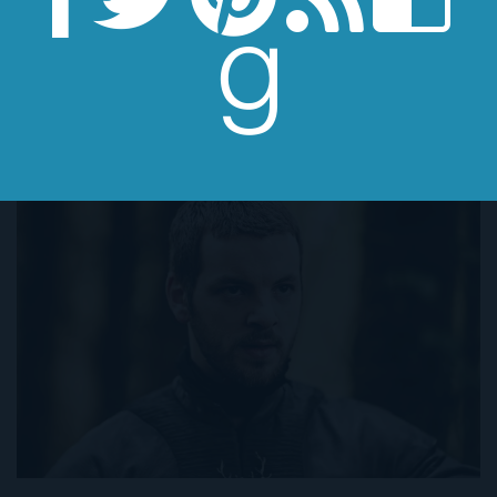
¿Renly Baratheon es gay?