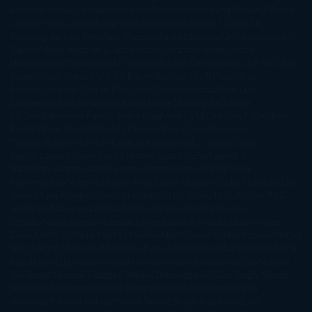
Maguire
Haruki Murakami
Helen Simonson
Henning Mankell
Henry
James
Hiromi Kawakami
Irene Hall
Isabel Keats
J. Lynn
J.K.
Rowling
Jacinto Rey
Jack Thorne
Jamie McGuire
Jeff Lindsay
Jeff
VanderMeer
Jennifer L. Armentrout
Jennifer Niven
Jenny
Han
Jessica Thompson
Jill Santopolo
Joe Abercrombie
Joe Hill
Joël
Dicker
John Connolly
John Katzenbach
John Tiffany
Jojo
Moyes
Jonathan Safran Foer
Jose Carlos Somoza
Jose Luis
Sampedro
José Saramago
Karen Marie Moning
Katharine
McGee
Katherine Pancol
Katie Khan
Katjia Millay
Ken Follet
Ken
Follett
Kent Haruf
Khaled Hosseini
Kiera Cass
Koushun
Takami
Kristin Hannah
Kyoichi Katayama
L.J. Smith
Laini
Taylor
Laura Kinsale
Laura Norton
Laura Nuño
Laurell K.
Hamilton
Lauren Groff
Lauren Oliver
Lauren Willig
Leisa
Rayven
Lena Valenti
Leylah Attar
Liane Moriarty
Lidia Herbada
Lisa
Jewell
Lisa Kleypas
Lucía Etxebarria
Luz Gabás
M. J. Arlidge
M.C.
Andrews
Macarena Berlín
Malin Persson Giolito
Marcello
Simoni
María Dueñas
Marian Keyes
Marie Rutkoski
Mario Vagas
Llosa
Marta Estrada
Marta Francés
Marta Quintín
Max Brooks
Megan
Hart
Megan Maxwell
Mercedes Pinto Maldonado
Mia Sheridan
Milan
Kundera
Milly Johnson
Moderna de Pueblo
Mónica Carillo
Mónica
Gutiérrez
Mónica Vázquez
Naiara Domínguez
Nalini Singh
Naomi
Novik
Neil Gaiman
Nicolas Barreau
Nicole Williams
Noelia
Amarillo
Pamela Aidan
Patrick Ness
Patrick Rothfuss
Paul