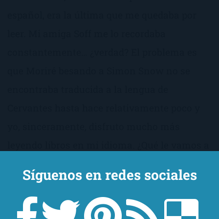
español, era la última que me quedaba por
leer. Mi amiga Soff me lo recordaba
constantemente… ¿verdad? El problema es
que Moriré besando a Simon Snow no se
encontraba traducida a la lengua de
Cervantes hasta hace relativamente poco y
yo, sinceramente, disfruto mucho más
leyendo libros en mi idioma. ¿Qué le vamos a
hacer? En cuestión de libros, soy así de
Síguenos en redes sociales
cateta.