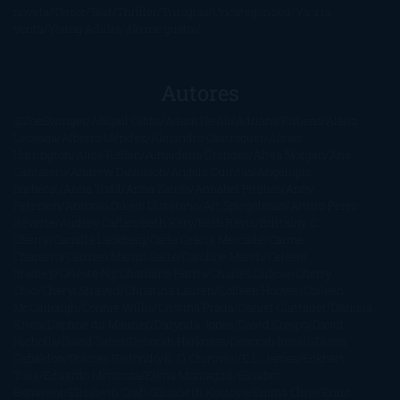
novela
Terror
Test
Thriller
Trilogías
Uncategorized
Ya a la
venta
Young Adults
¡No me gusta!
Autores
@ZoeSwinger
Abigail Gibbs
Adam Nevill
Adriana Rubens
Alaitz
Leceaga
Alberto Méndez
Alejandro Castroguer
Alexis
Harrington
Alice Kellen
Almudena Grandes
Altea Morgan
Ana
Cantarero
Andrew Davidson
Ángela Quintas
Angélique
Barbérat
Anna Todd
Anna Zaires
Annabel Pitcher
Anny
Peterson
Antonio Dikele Distefano
Art Spiegelman
Arturo Pérez-
Reverte
Audrey Carlan
Beth Kery
Beth Revis
Brittainy C.
Cherry
Camilla Läckberg
Carla Gràcia Mercadé
Carme
Chaparro
Carmen Martín Gaite
Caroline March
Celeste
Bradley
Celeste Ng
Charlaine Harris
Charles Dubow
Cherry
Chic
Cheryl Strayed
Christina Lauren
Colleen Hoover
Colleen
McCullough
Connie Willis
Cristina Prada
Daniel Glattauer
Daniela
Krien
Daphne du Maurier
Darynda Jones
David Crespo
David
Nicholls
David Safier
Deborah Harkness
Deborah Install
Diana
Gabaldon
Dolores Redondo
E. O. Chirovici
E.L. James
Eckhart
Tolle
Eduardo Mendoza
Elena Montagud
Elísabet
Benavent
Elisabeth Craft
Elisabeth Kostova
Emma Cline
Enric