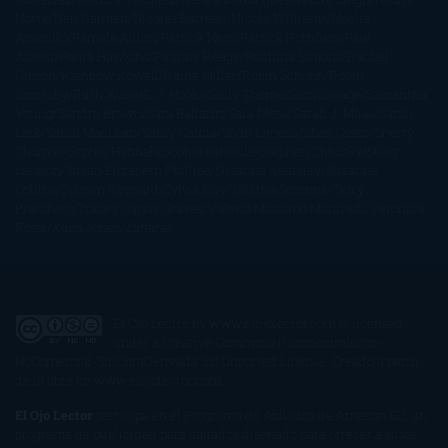
Novik
Neil Gaiman
Nicolas Barreau
Nicole Williams
Noelia
Amarillo
Pamela Aidan
Patrick Ness
Patrick Rothfuss
Paul
Auster
Paula Hawkins
Pauline Réage
Paullina Simons
Rachel
Gibson
Rainbow Rowell
Raine Miller
Robin Schone
Robin
Scoresby
Ruth Ware
S. J. Hooks
Sally Thorne
Sam Savage
Samantha
Young
Sandra Brown
Sara Ballarín
Sara Mesa
Sarah J. Maas
Sarah
Lark
Sarah MacLean
Saray García
Shari Lapena
Shea Olsen
Sherry
Thomas
Sophie Hannah
Sophie Kinsella
Stephen Chbosky
Stieg
Larsson
Susan Elizabeth Phillips
Susanna Kearsley
Suzanne
Collins
Sylvain Reynard
Sylvia Day
Tabitha Suzuma
Terry
Pratchett
Tracey Garvis Graves
Valerio Massimo Manfredi
Veronica
Rossi
Xuso Jones
Zahara
El Ojo Lector
by
www.elojolector.com
is licensed
under a
Creative Commons Reconocimiento-
NoComercial-SinObraDerivada 3.0 Unported License
. Creado a partir
de la obra en
www.elojolector.com
.
El Ojo Lector
participa en el Programa de Afiliados de Amazon EU, un
programa de publicidad para afiliados diseñado para ofrecer a sitios