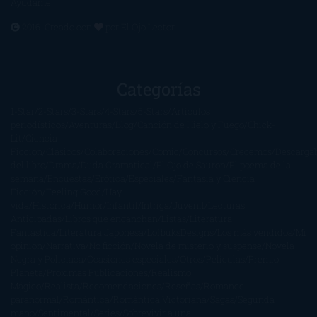
Ayúdame
2016. Creado con
por
El Ojo Lector
.
Categorías
1-Star
2-Stars
3-Stars
4-Stars
5-Stars
Artículos
periodísticos
Aventuras
Blog
Canción de Hielo y Fuego
Chick-
Lit
Ciencia
Ficción
Clásicos
Colaboraciones
Comic
Concursos
Crecemos
Descarga
del libro
Drama
Duda Gramatical
El Ojo de Sauron
El poema de la
semana
Encuestas
Erótica
Especiales
Fantasía y Ciencia
Ficción
Feeling Good
Hay
vida
Histórica
Humor
Infantil
Intriga
Juvenil
Lecturas
Anticipadas
Libros que enganchan
Listas
Literatura
Fantástica
Literatura Japonesa
LofbuksDesigns
Los más vendidos
Mi
opinión
Narrativa
No ficción
Novela de misterio y suspense
Novela
Negra y Policiaca
Ocasiones especiales
Otros
Películas
Premio
Planeta
Próximas Publicaciones
Realismo
Mágico
Realista
Recomendaciones
Reseñas
Romance
paranormal
Romántica
Romántica Victoriana
Sagas
Segunda
mano
Sentimental
Series
Sobrevivir a una