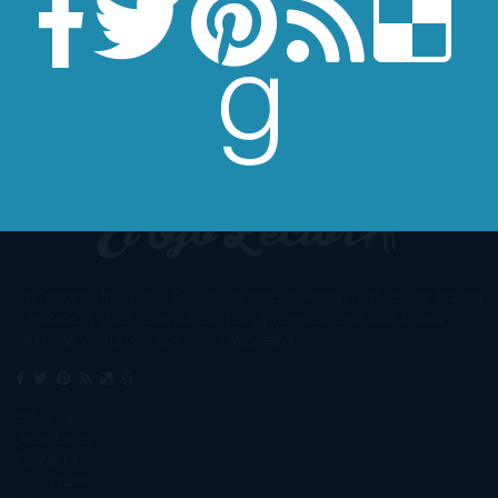
Un lector en la sombra. Escribo por escribir. Recomiendo libros. Blanco
y en botella. ¿Qué queréis más? Leed y no veáis tanta tele. O leed
mientras veis la tele, que eso es muy sano.
Sobre mí
Aviso Legal
Contacto
Editoriales