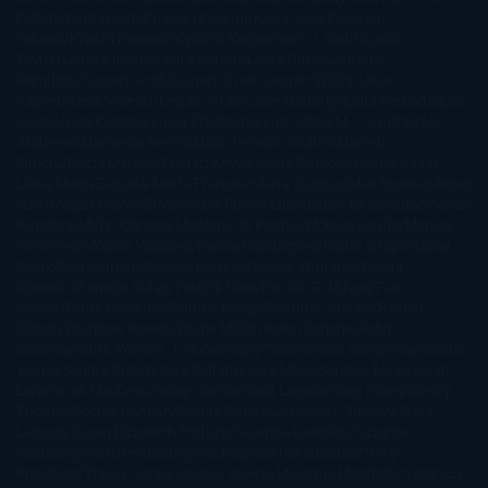
Follett
Kent Haruf
Khaled Hosseini
Kiera Cass
Koushun
Takami
Kristin Hannah
Kyoichi Katayama
L.J. Smith
Laini
Taylor
Laura Kinsale
Laura Norton
Laura Nuño
Laurell K.
Hamilton
Lauren Groff
Lauren Oliver
Lauren Willig
Leisa
Rayven
Lena Valenti
Leylah Attar
Liane Moriarty
Lidia Herbada
Lisa
Jewell
Lisa Kleypas
Lucía Etxebarria
Luz Gabás
M. J. Arlidge
M.C.
Andrews
Macarena Berlín
Malin Persson Giolito
Marcello
Simoni
María Dueñas
Marian Keyes
Marie Rutkoski
Mario Vagas
Llosa
Marta Estrada
Marta Francés
Marta Quintín
Max Brooks
Megan
Hart
Megan Maxwell
Mercedes Pinto Maldonado
Mia Sheridan
Milan
Kundera
Milly Johnson
Moderna de Pueblo
Mónica Carillo
Mónica
Gutiérrez
Mónica Vázquez
Naiara Domínguez
Nalini Singh
Naomi
Novik
Neil Gaiman
Nicolas Barreau
Nicole Williams
Noelia
Amarillo
Pamela Aidan
Patrick Ness
Patrick Rothfuss
Paul
Auster
Paula Hawkins
Pauline Réage
Paullina Simons
Rachel
Gibson
Rainbow Rowell
Raine Miller
Robin Schone
Robin
Scoresby
Ruth Ware
S. J. Hooks
Sally Thorne
Sam Savage
Samantha
Young
Sandra Brown
Sara Ballarín
Sara Mesa
Sarah J. Maas
Sarah
Lark
Sarah MacLean
Saray García
Shari Lapena
Shea Olsen
Sherry
Thomas
Sophie Hannah
Sophie Kinsella
Stephen Chbosky
Stieg
Larsson
Susan Elizabeth Phillips
Susanna Kearsley
Suzanne
Collins
Sylvain Reynard
Sylvia Day
Tabitha Suzuma
Terry
Pratchett
Tracey Garvis Graves
Valerio Massimo Manfredi
Veronica