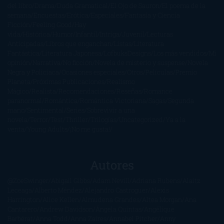
del libro
Drama
Duda Gramatical
El Ojo de Sauron
El poema de la
semana
Encuestas
Erótica
Especiales
Fantasía y Ciencia
Ficción
Feeling Good
Hay
vida
Histórica
Humor
Infantil
Intriga
Juvenil
Lecturas
Anticipadas
Libros que enganchan
Listas
Literatura
Fantástica
Literatura Japonesa
LofbuksDesigns
Los más vendidos
Mi
opinión
Narrativa
No ficción
Novela de misterio y suspense
Novela
Negra y Policiaca
Ocasiones especiales
Otros
Películas
Premio
Planeta
Próximas Publicaciones
Realismo
Mágico
Realista
Recomendaciones
Reseñas
Romance
paranormal
Romántica
Romántica Victoriana
Sagas
Segunda
mano
Sentimental
Series
Sobrevivir a una
novela
Terror
Test
Thriller
Trilogías
Uncategorized
Ya a la
venta
Young Adults
¡No me gusta!
Autores
@ZoeSwinger
Abigail Gibbs
Adam Nevill
Adriana Rubens
Alaitz
Leceaga
Alberto Méndez
Alejandro Castroguer
Alexis
Harrington
Alice Kellen
Almudena Grandes
Altea Morgan
Ana
Cantarero
Andrew Davidson
Ángela Quintas
Angélique
Barbérat
Anna Todd
Anna Zaires
Annabel Pitcher
Anny