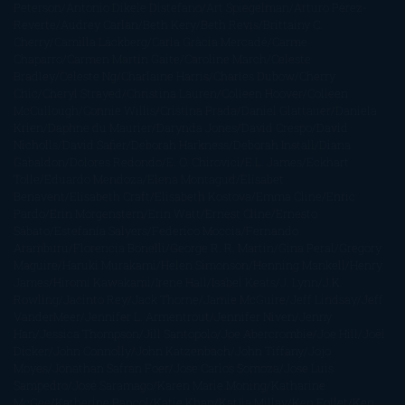
Peterson
Antonio Dikele Distefano
Art Spiegelman
Arturo Pérez-
Reverte
Audrey Carlan
Beth Kery
Beth Revis
Brittainy C.
Cherry
Camilla Läckberg
Carla Gràcia Mercadé
Carme
Chaparro
Carmen Martín Gaite
Caroline March
Celeste
Bradley
Celeste Ng
Charlaine Harris
Charles Dubow
Cherry
Chic
Cheryl Strayed
Christina Lauren
Colleen Hoover
Colleen
McCullough
Connie Willis
Cristina Prada
Daniel Glattauer
Daniela
Krien
Daphne du Maurier
Darynda Jones
David Crespo
David
Nicholls
David Safier
Deborah Harkness
Deborah Install
Diana
Gabaldon
Dolores Redondo
E. O. Chirovici
E.L. James
Eckhart
Tolle
Eduardo Mendoza
Elena Montagud
Elísabet
Benavent
Elisabeth Craft
Elisabeth Kostova
Emma Cline
Enric
Pardo
Erin Morgenstern
Erin Watt
Ernest Cline
Ernesto
Sábato
Estefanía Salyers
Federico Moccia
Fernando
Aramburu
Florencia Bonelli
George R. R. Martin
Gina Peral
Gregory
Maguire
Haruki Murakami
Helen Simonson
Henning Mankell
Henry
James
Hiromi Kawakami
Irene Hall
Isabel Keats
J. Lynn
J.K.
Rowling
Jacinto Rey
Jack Thorne
Jamie McGuire
Jeff Lindsay
Jeff
VanderMeer
Jennifer L. Armentrout
Jennifer Niven
Jenny
Han
Jessica Thompson
Jill Santopolo
Joe Abercrombie
Joe Hill
Joël
Dicker
John Connolly
John Katzenbach
John Tiffany
Jojo
Moyes
Jonathan Safran Foer
Jose Carlos Somoza
Jose Luis
Sampedro
José Saramago
Karen Marie Moning
Katharine
McGee
Katherine Pancol
Katie Khan
Katjia Millay
Ken Follet
Ken