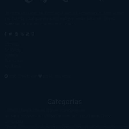
Un lector en la sombra. Escribo por escribir. Recomiendo libros. Blanco
y en botella. ¿Qué queréis más? Leed y no veáis tanta tele. O leed
mientras veis la tele, que eso es muy sano.
Sobre mí
Aviso Legal
Contacto
Editoriales
Ayúdame
2016. Creado con
por
El Ojo Lector
.
Categorías
1-Star
2-Stars
3-Stars
4-Stars
5-Stars
Artículos
periodísticos
Aventuras
Blog
Canción de Hielo y Fuego
Chick-
Lit
Ciencia
Ficción
Clásicos
Colaboraciones
Comic
Concursos
Crecemos
Descarga