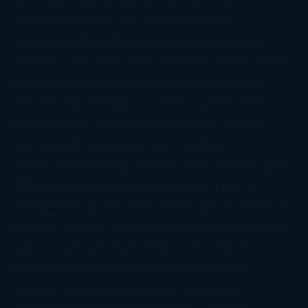
Cherry
Camilla Läckberg
Carla Gràcia Mercadé
Carme
Chaparro
Carmen Martín Gaite
Caroline March
Celeste
Bradley
Celeste Ng
Charlaine Harris
Charles Dubow
Cherry
Chic
Cheryl Strayed
Christina Lauren
Colleen Hoover
Colleen
McCullough
Connie Willis
Cristina Prada
Daniel Glattauer
Daniela
Krien
Daphne du Maurier
Darynda Jones
David Crespo
David
Nicholls
David Safier
Deborah Harkness
Deborah Install
Diana
Gabaldon
Dolores Redondo
E. O. Chirovici
E.L. James
Eckhart
Tolle
Eduardo Mendoza
Elena Montagud
Elísabet
Benavent
Elisabeth Craft
Elisabeth Kostova
Emma Cline
Enric
Pardo
Erin Morgenstern
Erin Watt
Ernest Cline
Ernesto
Sábato
Estefanía Salyers
Federico Moccia
Fernando
Aramburu
Florencia Bonelli
George R. R. Martin
Gina Peral
Gregory
Maguire
Haruki Murakami
Helen Simonson
Henning Mankell
Henry
James
Hiromi Kawakami
Irene Hall
Isabel Keats
J. Lynn
J.K.
Rowling
Jacinto Rey
Jack Thorne
Jamie McGuire
Jeff Lindsay
Jeff
VanderMeer
Jennifer L. Armentrout
Jennifer Niven
Jenny
Han
Jessica Thompson
Jill Santopolo
Joe Abercrombie
Joe Hill
Joël
Dicker
John Connolly
John Katzenbach
John Tiffany
Jojo
Moyes
Jonathan Safran Foer
Jose Carlos Somoza
Jose Luis
Sampedro
José Saramago
Karen Marie Moning
Katharine
McGee
Katherine Pancol
Katie Khan
Katjia Millay
Ken Follet
Ken
Follett
Kent Haruf
Khaled Hosseini
Kiera Cass
Koushun
Takami
Kristin Hannah
Kyoichi Katayama
L.J. Smith
Laini