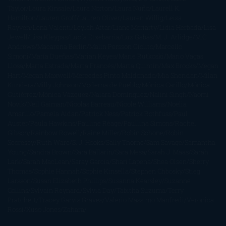
Taylor
Laura Kinsale
Laura Norton
Laura Nuño
Laurell K.
Hamilton
Lauren Groff
Lauren Oliver
Lauren Willig
Leisa
Rayven
Lena Valenti
Leylah Attar
Liane Moriarty
Lidia Herbada
Lisa
Jewell
Lisa Kleypas
Lucía Etxebarria
Luz Gabás
M. J. Arlidge
M.C.
Andrews
Macarena Berlín
Malin Persson Giolito
Marcello
Simoni
María Dueñas
Marian Keyes
Marie Rutkoski
Mario Vagas
Llosa
Marta Estrada
Marta Francés
Marta Quintín
Max Brooks
Megan
Hart
Megan Maxwell
Mercedes Pinto Maldonado
Mia Sheridan
Milan
Kundera
Milly Johnson
Moderna de Pueblo
Mónica Carillo
Mónica
Gutiérrez
Mónica Vázquez
Naiara Domínguez
Nalini Singh
Naomi
Novik
Neil Gaiman
Nicolas Barreau
Nicole Williams
Noelia
Amarillo
Pamela Aidan
Patrick Ness
Patrick Rothfuss
Paul
Auster
Paula Hawkins
Pauline Réage
Paullina Simons
Rachel
Gibson
Rainbow Rowell
Raine Miller
Robin Schone
Robin
Scoresby
Ruth Ware
S. J. Hooks
Sally Thorne
Sam Savage
Samantha
Young
Sandra Brown
Sara Ballarín
Sara Mesa
Sarah J. Maas
Sarah
Lark
Sarah MacLean
Saray García
Shari Lapena
Shea Olsen
Sherry
Thomas
Sophie Hannah
Sophie Kinsella
Stephen Chbosky
Stieg
Larsson
Susan Elizabeth Phillips
Susanna Kearsley
Suzanne
Collins
Sylvain Reynard
Sylvia Day
Tabitha Suzuma
Terry
Pratchett
Tracey Garvis Graves
Valerio Massimo Manfredi
Veronica
Rossi
Xuso Jones
Zahara