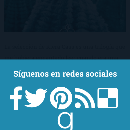
La selección de Kiera Cass es una trilogía que
me hubiera encantado leer cuando era una
jovenzuela. Al igual que la trilogía Distritos
Síguenos en redes sociales
(a.k.a. Los juegos del hambre) o la Delirium,
consiguen, además de agradar, educar.
Intentan, no sé con qué éxito, inculcar en
cabecitas adolescentes algo de ética y moral,
a la par de que nos sumergen, por lo general,