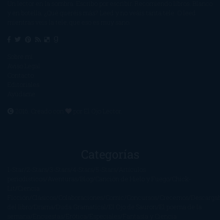
Un lector en la sombra. Escribo por escribir. Recomiendo libros. Blanco
y en botella. ¿Qué queréis más? Leed y no veáis tanta tele. O leed
mientras veis la tele, que eso es muy sano.
Sobre mí
Aviso Legal
Contacto
Editoriales
Ayúdame
2016. Creado con
por
El Ojo Lector
.
Categorías
1-Star
2-Stars
3-Stars
4-Stars
5-Stars
Artículos
periodísticos
Aventuras
Blog
Canción de Hielo y Fuego
Chick-
Lit
Ciencia
Ficción
Clásicos
Colaboraciones
Comic
Concursos
Crecemos
Descarga
del libro
Drama
Duda Gramatical
El Ojo de Sauron
El poema de la
semana
Encuestas
Erótica
Especiales
Fantasía y Ciencia