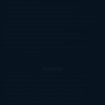
Ficción
Feeling Good
Hay
vida
Histórica
Humor
Infantil
Intriga
Juvenil
Lecturas
Anticipadas
Libros que enganchan
Listas
Literatura
Fantástica
Literatura Japonesa
LofbuksDesigns
Los más vendidos
Mi
opinión
Narrativa
No ficción
Novela de misterio y suspense
Novela
Negra y Policiaca
Ocasiones especiales
Otros
Películas
Premio
Planeta
Próximas Publicaciones
Realismo
Mágico
Realista
Recomendaciones
Reseñas
Romance
paranormal
Romántica
Romántica Victoriana
Sagas
Segunda
mano
Sentimental
Series
Sobrevivir a una
novela
Terror
Test
Thriller
Trilogías
Uncategorized
Ya a la
venta
Young Adults
¡No me gusta!
Autores
@ZoeSwinger
Abigail Gibbs
Adam Nevill
Adriana Rubens
Alaitz
Leceaga
Alberto Méndez
Alejandro Castroguer
Alexis
Harrington
Alice Kellen
Almudena Grandes
Altea Morgan
Ana
Cantarero
Andrew Davidson
Ángela Quintas
Angélique
Barbérat
Anna Todd
Anna Zaires
Annabel Pitcher
Anny
Peterson
Antonio Dikele Distefano
Art Spiegelman
Arturo Pérez-
Reverte
Audrey Carlan
Beth Kery
Beth Revis
Brittainy C.