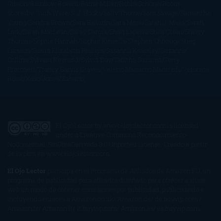
Gibson
Rainbow Rowell
Raine Miller
Robin Schone
Robin
Scoresby
Ruth Ware
S. J. Hooks
Sally Thorne
Sam Savage
Samantha
Young
Sandra Brown
Sara Ballarín
Sara Mesa
Sarah J. Maas
Sarah
Lark
Sarah MacLean
Saray García
Shari Lapena
Shea Olsen
Sherry
Thomas
Sophie Hannah
Sophie Kinsella
Stephen Chbosky
Stieg
Larsson
Susan Elizabeth Phillips
Susanna Kearsley
Suzanne
Collins
Sylvain Reynard
Sylvia Day
Tabitha Suzuma
Terry
Pratchett
Tracey Garvis Graves
Valerio Massimo Manfredi
Veronica
Rossi
Xuso Jones
Zahara
El Ojo Lector
by
www.elojolector.com
is licensed
under a
Creative Commons Reconocimiento-
NoComercial-SinObraDerivada 3.0 Unported License
. Creado a partir
de la obra en
www.elojolector.com
.
El Ojo Lector
participa en el Programa de Afiliados de Amazon EU, un
programa de publicidad para afiliados diseñado para ofrecer a sitios
web un modo de obtener comisiones por publicidad, publicitando e
incluyendo enlaces a Amazon.co.uk/ Amazon.de/ de.buyvip.com /
Amazon.fr/ Amazon.it/ it.buyvip.com/ Amazon.es/ es.buyvip.com.