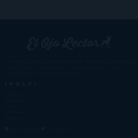
Un lector en la sombra. Escribo por escribir. Recomiendo libros. Blanco
y en botella. ¿Qué queréis más? Leed y no veáis tanta tele. O leed
mientras veis la tele, que eso es muy sano.
Sobre mí
Aviso Legal
Contacto
Editoriales
Ayúdame
2016. Creado con
por
El Ojo Lector
.