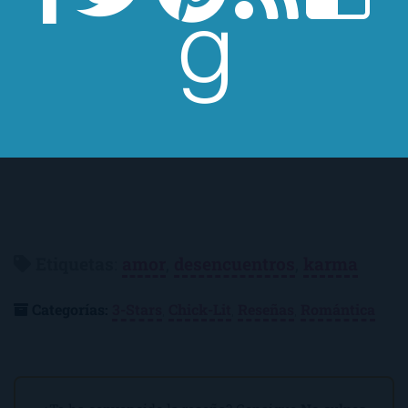
Y hablando de
Laura Norton
… ¿Qué pensáis?
¿Merece la pena leer algo más de la autora?
¿Le doy una oportunidad?
Etiquetas
:
amor
,
desencuentros
,
karma
Categorías:
3-Stars
,
Chick-Lit
,
Reseñas
,
Romántica