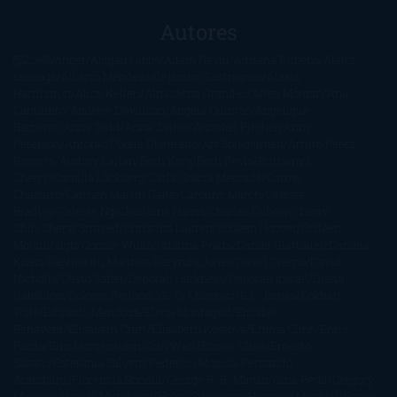
Autores
@ZoeSwinger
Abigail Gibbs
Adam Nevill
Adriana Rubens
Alaitz
Leceaga
Alberto Méndez
Alejandro Castroguer
Alexis
Harrington
Alice Kellen
Almudena Grandes
Altea Morgan
Ana
Cantarero
Andrew Davidson
Ángela Quintas
Angélique
Barbérat
Anna Todd
Anna Zaires
Annabel Pitcher
Anny
Peterson
Antonio Dikele Distefano
Art Spiegelman
Arturo Pérez-
Reverte
Audrey Carlan
Beth Kery
Beth Revis
Brittainy C.
Cherry
Camilla Läckberg
Carla Gràcia Mercadé
Carme
Chaparro
Carmen Martín Gaite
Caroline March
Celeste
Bradley
Celeste Ng
Charlaine Harris
Charles Dubow
Cherry
Chic
Cheryl Strayed
Christina Lauren
Colleen Hoover
Colleen
McCullough
Connie Willis
Cristina Prada
Daniel Glattauer
Daniela
Krien
Daphne du Maurier
Darynda Jones
David Crespo
David
Nicholls
David Safier
Deborah Harkness
Deborah Install
Diana
Gabaldon
Dolores Redondo
E. O. Chirovici
E.L. James
Eckhart
Tolle
Eduardo Mendoza
Elena Montagud
Elísabet
Benavent
Elisabeth Craft
Elisabeth Kostova
Emma Cline
Enric
Pardo
Erin Morgenstern
Erin Watt
Ernest Cline
Ernesto
Sábato
Estefanía Salyers
Federico Moccia
Fernando
Aramburu
Florencia Bonelli
George R. R. Martin
Gina Peral
Gregory
Maguire
Haruki Murakami
Helen Simonson
Henning Mankell
Henry