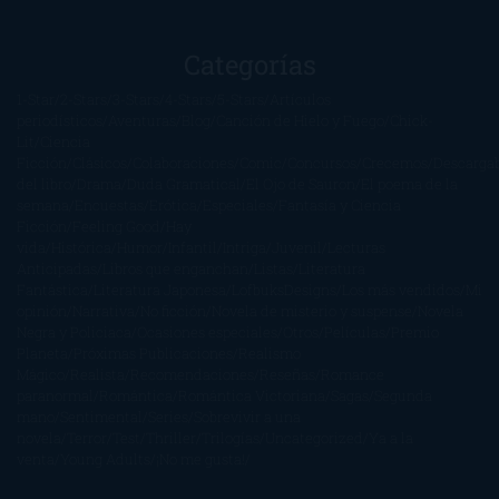
Categorías
1-Star
2-Stars
3-Stars
4-Stars
5-Stars
Artículos
periodísticos
Aventuras
Blog
Canción de Hielo y Fuego
Chick-
Lit
Ciencia
Ficción
Clásicos
Colaboraciones
Comic
Concursos
Crecemos
Descarga
del libro
Drama
Duda Gramatical
El Ojo de Sauron
El poema de la
semana
Encuestas
Erótica
Especiales
Fantasía y Ciencia
Ficción
Feeling Good
Hay
vida
Histórica
Humor
Infantil
Intriga
Juvenil
Lecturas
Anticipadas
Libros que enganchan
Listas
Literatura
Fantástica
Literatura Japonesa
LofbuksDesigns
Los más vendidos
Mi
opinión
Narrativa
No ficción
Novela de misterio y suspense
Novela
Negra y Policiaca
Ocasiones especiales
Otros
Películas
Premio
Planeta
Próximas Publicaciones
Realismo
Mágico
Realista
Recomendaciones
Reseñas
Romance
paranormal
Romántica
Romántica Victoriana
Sagas
Segunda
mano
Sentimental
Series
Sobrevivir a una
novela
Terror
Test
Thriller
Trilogías
Uncategorized
Ya a la
venta
Young Adults
¡No me gusta!