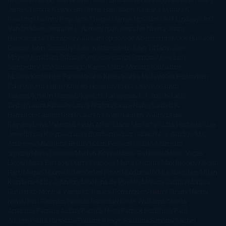
James
Hiromi Kawakami
Irene Hall
Isabel Keats
J. Lynn
J.K.
Rowling
Jacinto Rey
Jack Thorne
Jamie McGuire
Jeff Lindsay
Jeff
VanderMeer
Jennifer L. Armentrout
Jennifer Niven
Jenny
Han
Jessica Thompson
Jill Santopolo
Joe Abercrombie
Joe Hill
Joël
Dicker
John Connolly
John Katzenbach
John Tiffany
Jojo
Moyes
Jonathan Safran Foer
Jose Carlos Somoza
Jose Luis
Sampedro
José Saramago
Karen Marie Moning
Katharine
McGee
Katherine Pancol
Katie Khan
Katjia Millay
Ken Follet
Ken
Follett
Kent Haruf
Khaled Hosseini
Kiera Cass
Koushun
Takami
Kristin Hannah
Kyoichi Katayama
L.J. Smith
Laini
Taylor
Laura Kinsale
Laura Norton
Laura Nuño
Laurell K.
Hamilton
Lauren Groff
Lauren Oliver
Lauren Willig
Leisa
Rayven
Lena Valenti
Leylah Attar
Liane Moriarty
Lidia Herbada
Lisa
Jewell
Lisa Kleypas
Lucía Etxebarria
Luz Gabás
M. J. Arlidge
M.C.
Andrews
Macarena Berlín
Malin Persson Giolito
Marcello
Simoni
María Dueñas
Marian Keyes
Marie Rutkoski
Mario Vagas
Llosa
Marta Estrada
Marta Francés
Marta Quintín
Max Brooks
Megan
Hart
Megan Maxwell
Mercedes Pinto Maldonado
Mia Sheridan
Milan
Kundera
Milly Johnson
Moderna de Pueblo
Mónica Carillo
Mónica
Gutiérrez
Mónica Vázquez
Naiara Domínguez
Nalini Singh
Naomi
Novik
Neil Gaiman
Nicolas Barreau
Nicole Williams
Noelia
Amarillo
Pamela Aidan
Patrick Ness
Patrick Rothfuss
Paul
Auster
Paula Hawkins
Pauline Réage
Paullina Simons
Rachel