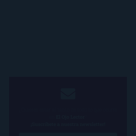
¿Quieres estar al tanto de todo lo que ocurre
en
El Ojo Lector
?
¡Suscríbete a nuestra newsletter!