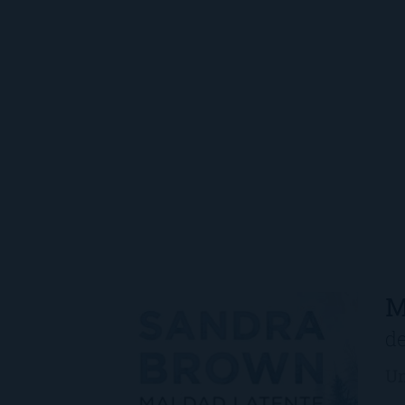
M
d
Un