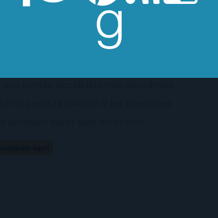
sión. Maldad latente combina el increíble
spense y la potente narración que han
nvertido a Sandra Brown en una de las
toras más queridas a nivel internacional.
 una novela increíblemente absorbente
bre el amor, la traición y las elecciones
e debemos hacer para sobrevivir.
Consíguelo aquí!