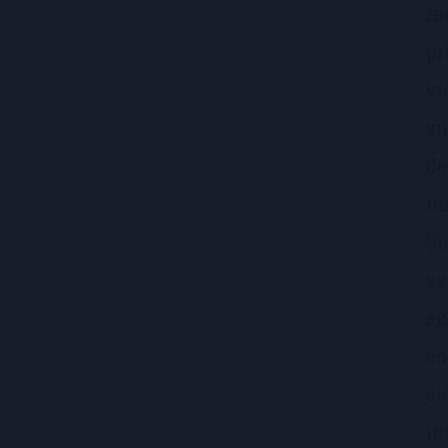
re
pr
vi
su
de
ne
Si
se
en
có
si
in