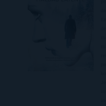
pr
da
Em
de
mo
ma
re
pa
bo
Je
in
in