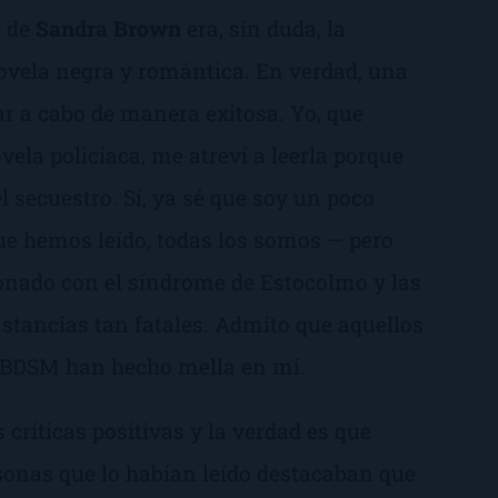
e
de
Sandra Brown
era, sin duda, la
ovela negra y romántica. En verdad, una
var a cabo de manera exitosa. Yo, que
ela policíaca, me atreví a leerla porque
el
secuestro
. Sí, ya sé que soy un poco
ue hemos leído, todas los somos — pero
ionado con el
síndrome de
E
stocolmo
y las
stancias tan fatales. Admito que aquellos
e BDSM han hecho mella en mí.
s críticas positivas y la verdad es que
sonas que lo habían leído destacaban que