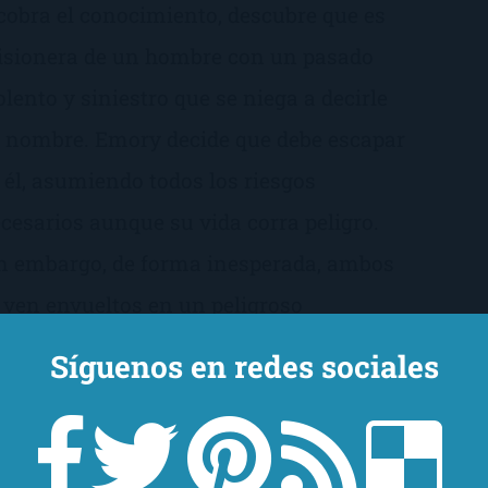
cobra el conocimiento, descubre que es
isionera de un hombre con un pasado
olento y siniestro que se niega a decirle
 nombre. Emory decide que debe escapar
 él, asumiendo todos los riesgos
cesarios aunque su vida corra peligro.
n embargo, de forma inesperada, ambos
 ven envueltos en un peligroso
contronazo con personas que tienen un
Síguenos en redes sociales
digo de justicia propio. Lo malo acaba
endo bueno en manos de un hombre que
funde temor, pero también despierta la