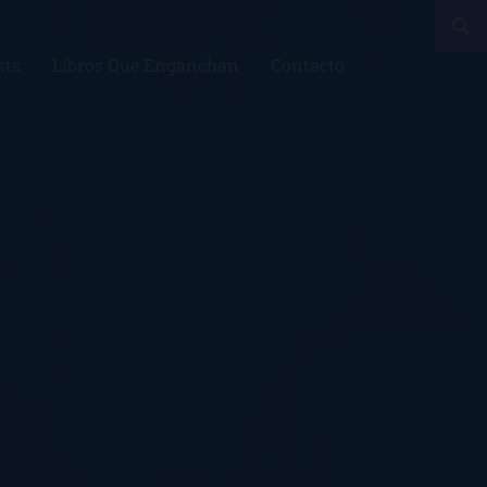
sts
Libros Que Enganchan
Contacto