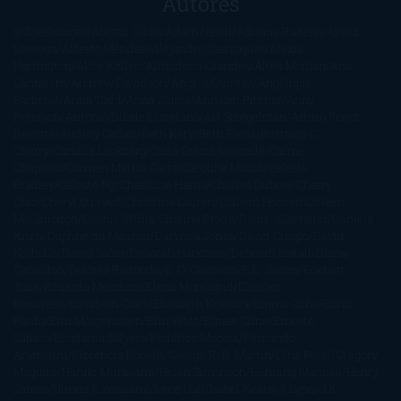
Autores
@ZoeSwinger
Abigail Gibbs
Adam Nevill
Adriana Rubens
Alaitz
Leceaga
Alberto Méndez
Alejandro Castroguer
Alexis
Harrington
Alice Kellen
Almudena Grandes
Altea Morgan
Ana
Cantarero
Andrew Davidson
Ángela Quintas
Angélique
Barbérat
Anna Todd
Anna Zaires
Annabel Pitcher
Anny
Peterson
Antonio Dikele Distefano
Art Spiegelman
Arturo Pérez-
Reverte
Audrey Carlan
Beth Kery
Beth Revis
Brittainy C.
Cherry
Camilla Läckberg
Carla Gràcia Mercadé
Carme
Chaparro
Carmen Martín Gaite
Caroline March
Celeste
Bradley
Celeste Ng
Charlaine Harris
Charles Dubow
Cherry
Chic
Cheryl Strayed
Christina Lauren
Colleen Hoover
Colleen
McCullough
Connie Willis
Cristina Prada
Daniel Glattauer
Daniela
Krien
Daphne du Maurier
Darynda Jones
David Crespo
David
Nicholls
David Safier
Deborah Harkness
Deborah Install
Diana
Gabaldon
Dolores Redondo
E. O. Chirovici
E.L. James
Eckhart
Tolle
Eduardo Mendoza
Elena Montagud
Elísabet
Benavent
Elisabeth Craft
Elisabeth Kostova
Emma Cline
Enric
Pardo
Erin Morgenstern
Erin Watt
Ernest Cline
Ernesto
Sábato
Estefanía Salyers
Federico Moccia
Fernando
Aramburu
Florencia Bonelli
George R. R. Martin
Gina Peral
Gregory
Maguire
Haruki Murakami
Helen Simonson
Henning Mankell
Henry
James
Hiromi Kawakami
Irene Hall
Isabel Keats
J. Lynn
J.K.