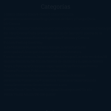
Categorías
1-Star
2-Stars
3-Stars
4-Stars
5-Stars
Artículos
periodísticos
Aventuras
Blog
Canción de Hielo y Fuego
Chick-
Lit
Ciencia
Ficción
Clásicos
Colaboraciones
Comic
Concursos
Crecemos
Descarga
del libro
Drama
Duda Gramatical
El Ojo de Sauron
El poema de la
semana
Encuestas
Erótica
Especiales
Fantasía y Ciencia
Ficción
Feeling Good
Hay
vida
Histórica
Humor
Infantil
Intriga
Juvenil
Lecturas
Anticipadas
Libros que enganchan
Listas
Literatura
Fantástica
Literatura Japonesa
LofbuksDesigns
Los más vendidos
Mi
opinión
Narrativa
No ficción
Novela de misterio y suspense
Novela
Negra y Policiaca
Ocasiones especiales
Otros
Películas
Premio
Planeta
Próximas Publicaciones
Realismo
Mágico
Realista
Recomendaciones
Reseñas
Romance
paranormal
Romántica
Romántica Victoriana
Sagas
Segunda
mano
Sentimental
Series
Sobrevivir a una
novela
Terror
Test
Thriller
Trilogías
Uncategorized
Ya a la
venta
Young Adults
¡No me gusta!