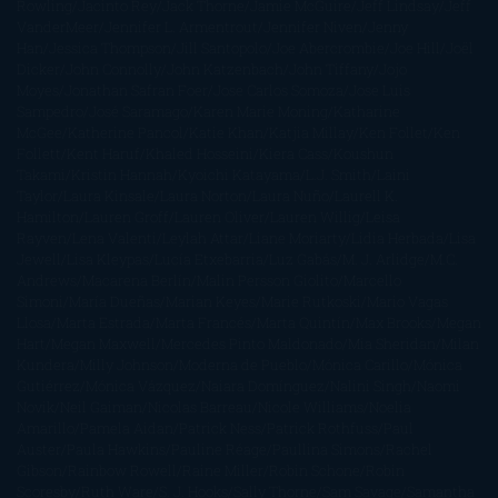
Rowling
Jacinto Rey
Jack Thorne
Jamie McGuire
Jeff Lindsay
Jeff
VanderMeer
Jennifer L. Armentrout
Jennifer Niven
Jenny
Han
Jessica Thompson
Jill Santopolo
Joe Abercrombie
Joe Hill
Joël
Dicker
John Connolly
John Katzenbach
John Tiffany
Jojo
Moyes
Jonathan Safran Foer
Jose Carlos Somoza
Jose Luis
Sampedro
José Saramago
Karen Marie Moning
Katharine
McGee
Katherine Pancol
Katie Khan
Katjia Millay
Ken Follet
Ken
Follett
Kent Haruf
Khaled Hosseini
Kiera Cass
Koushun
Takami
Kristin Hannah
Kyoichi Katayama
L.J. Smith
Laini
Taylor
Laura Kinsale
Laura Norton
Laura Nuño
Laurell K.
Hamilton
Lauren Groff
Lauren Oliver
Lauren Willig
Leisa
Rayven
Lena Valenti
Leylah Attar
Liane Moriarty
Lidia Herbada
Lisa
Jewell
Lisa Kleypas
Lucía Etxebarria
Luz Gabás
M. J. Arlidge
M.C.
Andrews
Macarena Berlín
Malin Persson Giolito
Marcello
Simoni
María Dueñas
Marian Keyes
Marie Rutkoski
Mario Vagas
Llosa
Marta Estrada
Marta Francés
Marta Quintín
Max Brooks
Megan
Hart
Megan Maxwell
Mercedes Pinto Maldonado
Mia Sheridan
Milan
Kundera
Milly Johnson
Moderna de Pueblo
Mónica Carillo
Mónica
Gutiérrez
Mónica Vázquez
Naiara Domínguez
Nalini Singh
Naomi
Novik
Neil Gaiman
Nicolas Barreau
Nicole Williams
Noelia
Amarillo
Pamela Aidan
Patrick Ness
Patrick Rothfuss
Paul
Auster
Paula Hawkins
Pauline Réage
Paullina Simons
Rachel
Gibson
Rainbow Rowell
Raine Miller
Robin Schone
Robin
Scoresby
Ruth Ware
S. J. Hooks
Sally Thorne
Sam Savage
Samantha