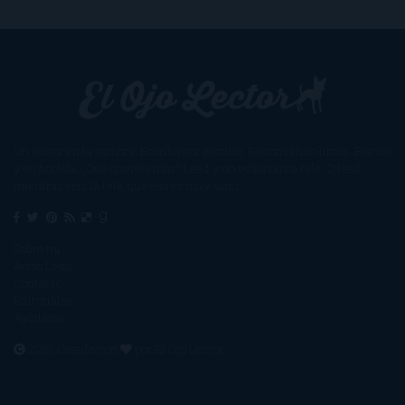
Un lector en la sombra. Escribo por escribir. Recomiendo libros. Blanco
y en botella. ¿Qué queréis más? Leed y no veáis tanta tele. O leed
mientras veis la tele, que eso es muy sano.
Sobre mí
Aviso Legal
Contacto
Editoriales
Ayúdame
2016. Creado con
por
El Ojo Lector
.