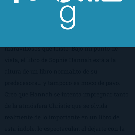
algunos libros de la Reina del Crimen, te
resultará entrañable encontrar personajes,
formas de hablar, situaciones en definitiva,
que te recordarán a todos esos libros
maravillosos que leíste. Bajo mi punto de
vista, el libro de Sophie Hannah está a la
altura de un libro
normalito
de su
predecesora… y tampoco es moco de pavo.
Creo que Hannah se intenta impregnar tanto
de la atmósfera Christie que se olvida
realmente de lo importante en un libro de
esta índole: lo espectacular, el dejarte con la