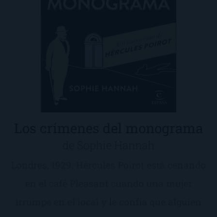
Los crímenes del monograma
de Sophie Hannah
Londres, 1929. Hércules Poirot está cenando
en el café Pleasant cuando una mujer
irrumpe en el local y le confía que alguien