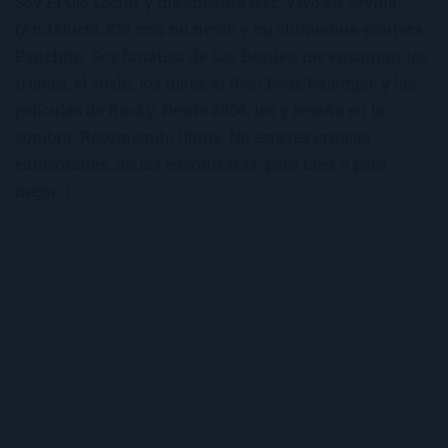
Soy El Ojo Lector y me encanta leer. Vivo en Sevilla
(Andalucía, ES), con mi novio y mi chihuahua-pantera
Panchito. Soy fanática de Los Beatles, me encantan los
frijoles, el sushi, los macs, el Real Betis Balompié y las
películas de Rocky. Desde 2008, leo y reseño en la
sombra. Recomiendo libros. No esperes críticas
edulcoradas; no las encontrarás, para bien o para
mejor :)