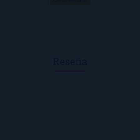
¡Consíguelo aquí!
Reseña