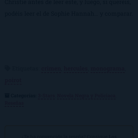
Christie antes de leer este, y luego, si queréis,
podéis leer el de Sophie Hannah… y comparar.
Etiquetas
:
crimen
,
hercules
,
monograma
,
poirot
Categorías:
3-Stars
,
Novela Negra y Policiaca
,
Reseñas
¿Te ha convencido la reseña? Consigue
Los