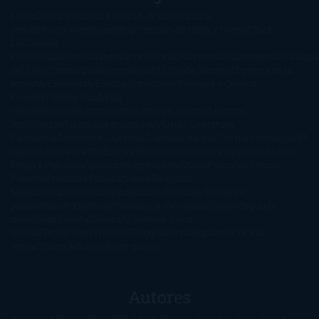
1-Star
2-Stars
3-Stars
4-Stars
5-Stars
Artículos
periodísticos
Aventuras
Blog
Canción de Hielo y Fuego
Chick-
Lit
Ciencia
Ficción
Clásicos
Colaboraciones
Comic
Concursos
Crecemos
Descarga
del libro
Drama
Duda Gramatical
El Ojo de Sauron
El poema de la
semana
Encuestas
Erótica
Especiales
Fantasía y Ciencia
Ficción
Feeling Good
Hay
vida
Histórica
Humor
Infantil
Intriga
Juvenil
Lecturas
Anticipadas
Libros que enganchan
Listas
Literatura
Fantástica
Literatura Japonesa
LofbuksDesigns
Los más vendidos
Mi
opinión
Narrativa
No ficción
Novela de misterio y suspense
Novela
Negra y Policiaca
Ocasiones especiales
Otros
Películas
Premio
Planeta
Próximas Publicaciones
Realismo
Mágico
Realista
Recomendaciones
Reseñas
Romance
paranormal
Romántica
Romántica Victoriana
Sagas
Segunda
mano
Sentimental
Series
Sobrevivir a una
novela
Terror
Test
Thriller
Trilogías
Uncategorized
Ya a la
venta
Young Adults
¡No me gusta!
Autores