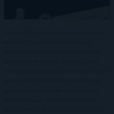
Londres, 1929. Hércules Poirot está cenando
en el café Pleasant cuando una mujer
irrumpe en el local y le confía que alguien
está a punto de matarla. Le ruega que no
investigue, pues con su muerte, dice, se habrá
hecho justicia. Unas horas más tarde, tres
personas son asesinadas en un elegante
hotel londinense. Poirot no puede evitar
involucrarse en el caso, pero, mientras él se