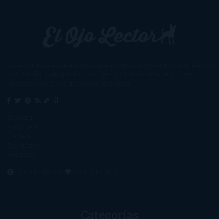
Un lector en la sombra. Escribo por escribir. Recomiendo libros. Blanco
y en botella. ¿Qué queréis más? Leed y no veáis tanta tele. O leed
mientras veis la tele, que eso es muy sano.
Sobre mí
Aviso Legal
Contacto
Editoriales
Ayúdame
2016. Creado con
por
El Ojo Lector
.
Categorías