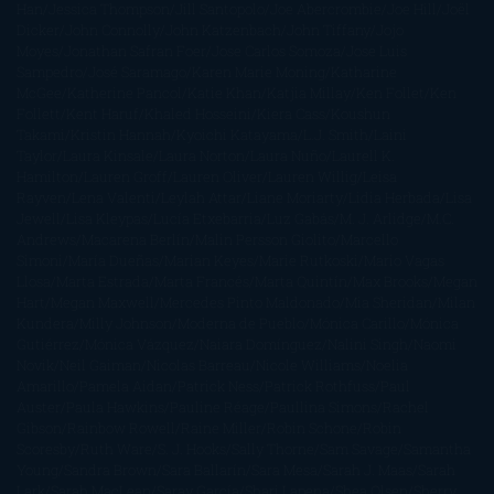
Han
Jessica Thompson
Jill Santopolo
Joe Abercrombie
Joe Hill
Joël
Dicker
John Connolly
John Katzenbach
John Tiffany
Jojo
Moyes
Jonathan Safran Foer
Jose Carlos Somoza
Jose Luis
Sampedro
José Saramago
Karen Marie Moning
Katharine
McGee
Katherine Pancol
Katie Khan
Katjia Millay
Ken Follet
Ken
Follett
Kent Haruf
Khaled Hosseini
Kiera Cass
Koushun
Takami
Kristin Hannah
Kyoichi Katayama
L.J. Smith
Laini
Taylor
Laura Kinsale
Laura Norton
Laura Nuño
Laurell K.
Hamilton
Lauren Groff
Lauren Oliver
Lauren Willig
Leisa
Rayven
Lena Valenti
Leylah Attar
Liane Moriarty
Lidia Herbada
Lisa
Jewell
Lisa Kleypas
Lucía Etxebarria
Luz Gabás
M. J. Arlidge
M.C.
Andrews
Macarena Berlín
Malin Persson Giolito
Marcello
Simoni
María Dueñas
Marian Keyes
Marie Rutkoski
Mario Vagas
Llosa
Marta Estrada
Marta Francés
Marta Quintín
Max Brooks
Megan
Hart
Megan Maxwell
Mercedes Pinto Maldonado
Mia Sheridan
Milan
Kundera
Milly Johnson
Moderna de Pueblo
Mónica Carillo
Mónica
Gutiérrez
Mónica Vázquez
Naiara Domínguez
Nalini Singh
Naomi
Novik
Neil Gaiman
Nicolas Barreau
Nicole Williams
Noelia
Amarillo
Pamela Aidan
Patrick Ness
Patrick Rothfuss
Paul
Auster
Paula Hawkins
Pauline Réage
Paullina Simons
Rachel
Gibson
Rainbow Rowell
Raine Miller
Robin Schone
Robin
Scoresby
Ruth Ware
S. J. Hooks
Sally Thorne
Sam Savage
Samantha
Young
Sandra Brown
Sara Ballarín
Sara Mesa
Sarah J. Maas
Sarah
Lark
Sarah MacLean
Saray García
Shari Lapena
Shea Olsen
Sherry