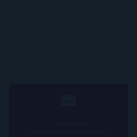
¿Quieres estar al tanto de todo lo que ocurre
en
El Ojo Lector
?
¡Suscríbete a nuestra newsletter!