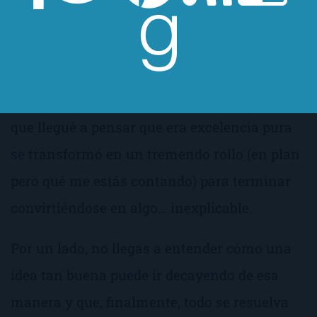
hallaba ante el libro de terror definitivo,
también es cierto que,
en cierto momento
, la
cosa fue decayendo de una manera brutal. De
ahí lo que os comentaba de los altibajos. Lo
que llegué a pensar que era excelencia pura
se transformó en un tremendo rollo (en plan
pero qué me estás contando
) para terminar
convirtiéndose en algo… inexplicable.
Por un lado, no llegas a entender cómo una
idea tan buena puede ir decayendo de esa
manera y que, finalmente, todo se resuelva