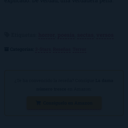
explicado. De verdad, una verdadera pena.
Etiquetas
:
horror
,
poesía
,
sectas
,
versos
Categorías:
3-Stars
,
Reseñas
,
Terror
¿Te ha convencido la reseña? Consigue
La dama
número tresce
en Amazon:
Consíguelo en Amazon