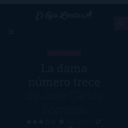
RESEÑA
La dama
número trece
de
Jose Carlos
Somoza
Hace 10 años