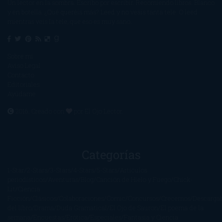
Un lector en la sombra. Escribo por escribir. Recomiendo libros. Blanco
y en botella. ¿Qué queréis más? Leed y no veáis tanta tele. O leed
mientras veis la tele, que eso es muy sano.
Sobre mí
Aviso Legal
Contacto
Editoriales
Ayúdame
2016. Creado con
por
El Ojo Lector
.
Categorías
1-Star
2-Stars
3-Stars
4-Stars
5-Stars
Artículos
periodísticos
Aventuras
Blog
Canción de Hielo y Fuego
Chick-
Lit
Ciencia
Ficción
Clásicos
Colaboraciones
Comic
Concursos
Crecemos
Descarga
del libro
Drama
Duda Gramatical
El Ojo de Sauron
El poema de la
semana
Encuestas
Erótica
Especiales
Fantasía y Ciencia