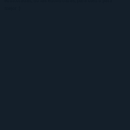
edulcoradas; no las encontrarás, para bien o para
mejor :)