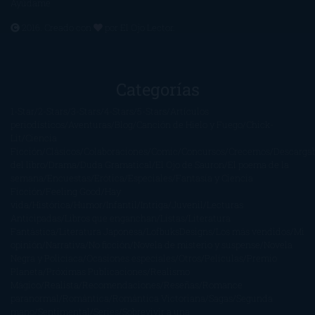
Ayúdame
2016. Creado con
por
El Ojo Lector
.
Categorías
1-Star
2-Stars
3-Stars
4-Stars
5-Stars
Artículos
periodísticos
Aventuras
Blog
Canción de Hielo y Fuego
Chick-
Lit
Ciencia
Ficción
Clásicos
Colaboraciones
Comic
Concursos
Crecemos
Descarga
del libro
Drama
Duda Gramatical
El Ojo de Sauron
El poema de la
semana
Encuestas
Erótica
Especiales
Fantasía y Ciencia
Ficción
Feeling Good
Hay
vida
Histórica
Humor
Infantil
Intriga
Juvenil
Lecturas
Anticipadas
Libros que enganchan
Listas
Literatura
Fantástica
Literatura Japonesa
LofbuksDesigns
Los más vendidos
Mi
opinión
Narrativa
No ficción
Novela de misterio y suspense
Novela
Negra y Policiaca
Ocasiones especiales
Otros
Películas
Premio
Planeta
Próximas Publicaciones
Realismo
Mágico
Realista
Recomendaciones
Reseñas
Romance
paranormal
Romántica
Romántica Victoriana
Sagas
Segunda
mano
Sentimental
Series
Sobrevivir a una