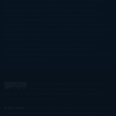
Gutiérrez
Mónica Vázquez
Naiara Domínguez
Nalini Singh
Naomi
Novik
Neil Gaiman
Nicolas Barreau
Nicole Williams
Noelia
Amarillo
Pamela Aidan
Patrick Ness
Patrick Rothfuss
Paul
Auster
Paula Hawkins
Pauline Réage
Paullina Simons
Rachel
Gibson
Rainbow Rowell
Raine Miller
Robin Schone
Robin
Scoresby
Ruth Ware
S. J. Hooks
Sally Thorne
Sam Savage
Samantha
Young
Sandra Brown
Sara Ballarín
Sara Mesa
Sarah J. Maas
Sarah
Lark
Sarah MacLean
Saray García
Shari Lapena
Shea Olsen
Sherry
Thomas
Sophie Hannah
Sophie Kinsella
Stephen Chbosky
Stieg
Larsson
Susan Elizabeth Phillips
Susanna Kearsley
Suzanne
Collins
Sylvain Reynard
Sylvia Day
Tabitha Suzuma
Terry
Pratchett
Tracey Garvis Graves
Valerio Massimo Manfredi
Veronica
Rossi
Xuso Jones
Zahara
El Ojo Lector
by
www.elojolector.com
is licensed
under a
Creative Commons Reconocimiento-
NoComercial-SinObraDerivada 3.0 Unported License
. Creado a partir
de la obra en
www.elojolector.com
.
El Ojo Lector
participa en el Programa de Afiliados de Amazon EU, un
programa de publicidad para afiliados diseñado para ofrecer a sitios