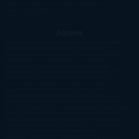
novela
Terror
Test
Thriller
Trilogías
Uncategorized
Ya a la
venta
Young Adults
¡No me gusta!
Autores
@ZoeSwinger
Abigail Gibbs
Adam Nevill
Adriana Rubens
Alaitz
Leceaga
Alberto Méndez
Alejandro Castroguer
Alexis
Harrington
Alice Kellen
Almudena Grandes
Altea Morgan
Ana
Cantarero
Andrew Davidson
Ángela Quintas
Angélique
Barbérat
Anna Todd
Anna Zaires
Annabel Pitcher
Anny
Peterson
Antonio Dikele Distefano
Art Spiegelman
Arturo Pérez-
Reverte
Audrey Carlan
Beth Kery
Beth Revis
Brittainy C.
Cherry
Camilla Läckberg
Carla Gràcia Mercadé
Carme
Chaparro
Carmen Martín Gaite
Caroline March
Celeste
Bradley
Celeste Ng
Charlaine Harris
Charles Dubow
Cherry
Chic
Cheryl Strayed
Christina Lauren
Colleen Hoover
Colleen
McCullough
Connie Willis
Cristina Prada
Daniel Glattauer
Daniela
Krien
Daphne du Maurier
Darynda Jones
David Crespo
David
Nicholls
David Safier
Deborah Harkness
Deborah Install
Diana
Gabaldon
Dolores Redondo
E. O. Chirovici
E.L. James
Eckhart
Tolle
Eduardo Mendoza
Elena Montagud
Elísabet
Benavent
Elisabeth Craft
Elisabeth Kostova
Emma Cline
Enric