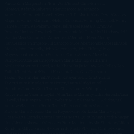
Pardo
Erin Morgenstern
Erin Watt
Ernest Cline
Ernesto
Sábato
Estefanía Salyers
Federico Moccia
Fernando
Aramburu
Florencia Bonelli
George R. R. Martin
Gina Peral
Gregory
Maguire
Haruki Murakami
Helen Simonson
Henning Mankell
Henry
James
Hiromi Kawakami
Irene Hall
Isabel Keats
J. Lynn
J.K.
Rowling
Jacinto Rey
Jack Thorne
Jamie McGuire
Jeff Lindsay
Jeff
VanderMeer
Jennifer L. Armentrout
Jennifer Niven
Jenny
Han
Jessica Thompson
Jill Santopolo
Joe Abercrombie
Joe Hill
Joël
Dicker
John Connolly
John Katzenbach
John Tiffany
Jojo
Moyes
Jonathan Safran Foer
Jose Carlos Somoza
Jose Luis
Sampedro
José Saramago
Karen Marie Moning
Katharine
McGee
Katherine Pancol
Katie Khan
Katjia Millay
Ken Follet
Ken
Follett
Kent Haruf
Khaled Hosseini
Kiera Cass
Koushun
Takami
Kristin Hannah
Kyoichi Katayama
L.J. Smith
Laini
Taylor
Laura Kinsale
Laura Norton
Laura Nuño
Laurell K.
Hamilton
Lauren Groff
Lauren Oliver
Lauren Willig
Leisa
Rayven
Lena Valenti
Leylah Attar
Liane Moriarty
Lidia Herbada
Lisa
Jewell
Lisa Kleypas
Lucía Etxebarria
Luz Gabás
M. J. Arlidge
M.C.
Andrews
Macarena Berlín
Malin Persson Giolito
Marcello
Simoni
María Dueñas
Marian Keyes
Marie Rutkoski
Mario Vagas
Llosa
Marta Estrada
Marta Francés
Marta Quintín
Max Brooks
Megan
Hart
Megan Maxwell
Mercedes Pinto Maldonado
Mia Sheridan
Milan
Kundera
Milly Johnson
Moderna de Pueblo
Mónica Carillo
Mónica