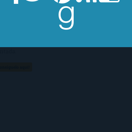
ta charla caben huecos, omisiones,
labras sueltas que pueden ser mentiras
adosas o alfileres. Y es que toda historia
ene siempre al menos dos formas de ser
ntada.
Consíguelo aquí!