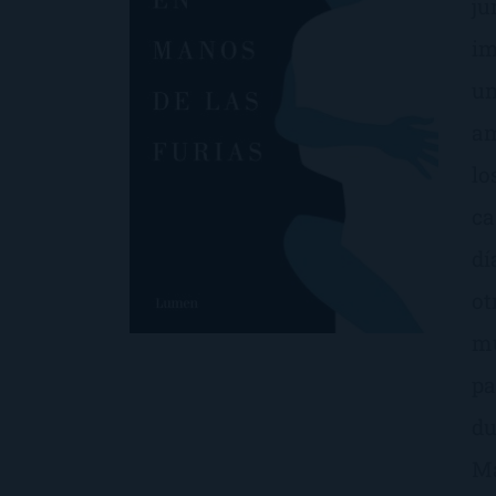
ju
im
un
am
lo
ca
dí
ot
mu
pa
du
Ma