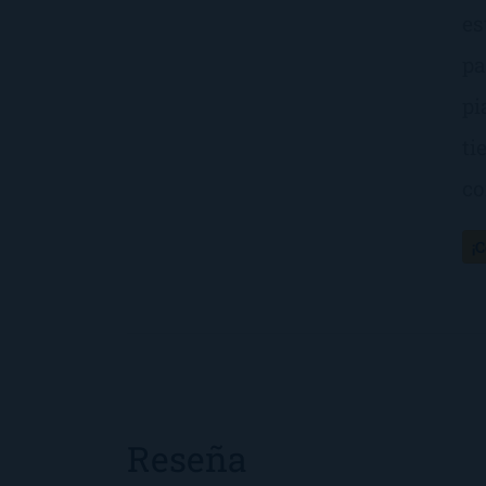
es
pa
pi
ti
co
¡
Reseña