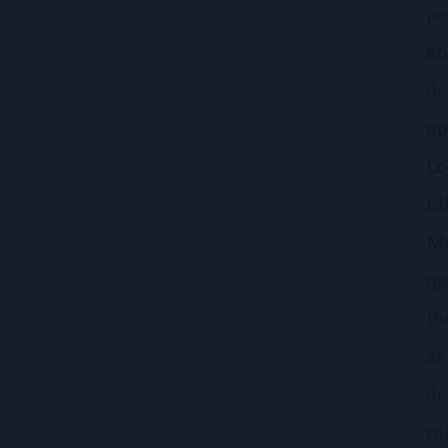
pe
en
do
ap
Lo
hi
Ma
qu
Bi
se
de
mi