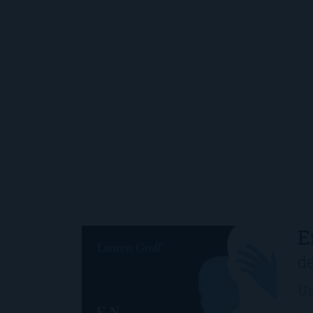
E
de
Un