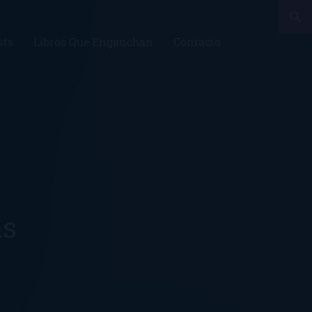
sts
Libros Que Enganchan
Contacto
as