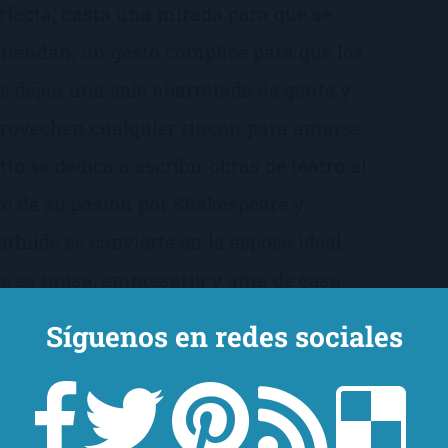
rfecta; basta una mirada para que se
tiendan, un gesto cómplice para que los
s dejen una sala abarrotada de gente y
rovechen cualquier rincón para amarse.
tto se dedica a escribir obras de teatro al
lo de su pasión por Shakespeare y
thilde se convierte en la esposa ideal,
e es musa, empresaria y ama de casa.
en... Bien, hasta que de repente el destino
Síguenos en redes sociales
 impone. Es entonces cuando
scubrimos que el matrimonio, bien
rado, es una larga conversación, y que en