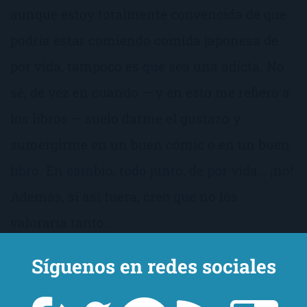
aunque estoy totalmente convencida de que
podría estar comiendo comida japonesa de
por vida, tampoco es que sea una adicta. No
sé, de vez en cuando — y en esto me refiero a
los libros — suelo darme el gustazo y
sumergirme en un buen cómic o en un buen
libro. En cambio, todo junto, de por vida… ¡no!
Además, si así fuera, creo que no los
valoraría tanto.
Síguenos en redes sociales