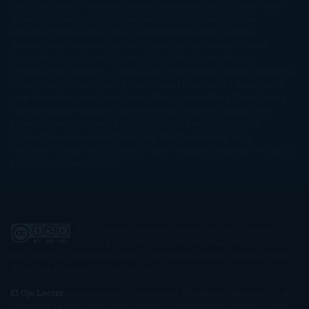
Gutiérrez
Mónica Vázquez
Naiara Domínguez
Nalini Singh
Naomi
Novik
Neil Gaiman
Nicolas Barreau
Nicole Williams
Noelia
Amarillo
Pamela Aidan
Patrick Ness
Patrick Rothfuss
Paul
Auster
Paula Hawkins
Pauline Réage
Paullina Simons
Rachel
Gibson
Rainbow Rowell
Raine Miller
Robin Schone
Robin
Scoresby
Ruth Ware
S. J. Hooks
Sally Thorne
Sam Savage
Samantha
Young
Sandra Brown
Sara Ballarín
Sara Mesa
Sarah J. Maas
Sarah
Lark
Sarah MacLean
Saray García
Shari Lapena
Shea Olsen
Sherry
Thomas
Sophie Hannah
Sophie Kinsella
Stephen Chbosky
Stieg
Larsson
Susan Elizabeth Phillips
Susanna Kearsley
Suzanne
Collins
Sylvain Reynard
Sylvia Day
Tabitha Suzuma
Terry
Pratchett
Tracey Garvis Graves
Valerio Massimo Manfredi
Veronica
Rossi
Xuso Jones
Zahara
El Ojo Lector
by
www.elojolector.com
is licensed
under a
Creative Commons Reconocimiento-
NoComercial-SinObraDerivada 3.0 Unported License
. Creado a partir
de la obra en
www.elojolector.com
.
El Ojo Lector
participa en el Programa de Afiliados de Amazon EU, un
programa de publicidad para afiliados diseñado para ofrecer a sitios