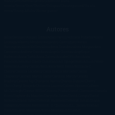
mano
Sentimental
Series
Sobrevivir a una
novela
Terror
Test
Thriller
Trilogías
Uncategorized
Ya a la
venta
Young Adults
¡No me gusta!
Autores
@ZoeSwinger
Abigail Gibbs
Adam Nevill
Adriana Rubens
Alaitz
Leceaga
Alberto Méndez
Alejandro Castroguer
Alexis
Harrington
Alice Kellen
Almudena Grandes
Altea Morgan
Ana
Cantarero
Andrew Davidson
Ángela Quintas
Angélique
Barbérat
Anna Todd
Anna Zaires
Annabel Pitcher
Anny
Peterson
Antonio Dikele Distefano
Art Spiegelman
Arturo Pérez-
Reverte
Audrey Carlan
Beth Kery
Beth Revis
Brittainy C.
Cherry
Camilla Läckberg
Carla Gràcia Mercadé
Carme
Chaparro
Carmen Martín Gaite
Caroline March
Celeste
Bradley
Celeste Ng
Charlaine Harris
Charles Dubow
Cherry
Chic
Cheryl Strayed
Christina Lauren
Colleen Hoover
Colleen
McCullough
Connie Willis
Cristina Prada
Daniel Glattauer
Daniela
Krien
Daphne du Maurier
Darynda Jones
David Crespo
David
Nicholls
David Safier
Deborah Harkness
Deborah Install
Diana
Gabaldon
Dolores Redondo
E. O. Chirovici
E.L. James
Eckhart
Tolle
Eduardo Mendoza
Elena Montagud
Elísabet