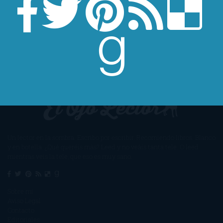
Un lector en la sombra. Escribo por escribir. Recomiendo libros. Blanco
y en botella. ¿Qué queréis más? Leed y no veáis tanta tele. O leed
mientras veis la tele, que eso es muy sano.
Sobre mí
Aviso Legal
Contacto
Editoriales