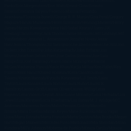
Benavent
Elisabeth Craft
Elisabeth Kostova
Emma Cline
Enric
Pardo
Erin Morgenstern
Erin Watt
Ernest Cline
Ernesto
Sábato
Estefanía Salyers
Federico Moccia
Fernando
Aramburu
Florencia Bonelli
George R. R. Martin
Gina Peral
Gregory
Maguire
Haruki Murakami
Helen Simonson
Henning Mankell
Henry
James
Hiromi Kawakami
Irene Hall
Isabel Keats
J. Lynn
J.K.
Rowling
Jacinto Rey
Jack Thorne
Jamie McGuire
Jeff Lindsay
Jeff
VanderMeer
Jennifer L. Armentrout
Jennifer Niven
Jenny
Han
Jessica Thompson
Jill Santopolo
Joe Abercrombie
Joe Hill
Joël
Dicker
John Connolly
John Katzenbach
John Tiffany
Jojo
Moyes
Jonathan Safran Foer
Jose Carlos Somoza
Jose Luis
Sampedro
José Saramago
Karen Marie Moning
Katharine
McGee
Katherine Pancol
Katie Khan
Katjia Millay
Ken Follet
Ken
Follett
Kent Haruf
Khaled Hosseini
Kiera Cass
Koushun
Takami
Kristin Hannah
Kyoichi Katayama
L.J. Smith
Laini
Taylor
Laura Kinsale
Laura Norton
Laura Nuño
Laurell K.
Hamilton
Lauren Groff
Lauren Oliver
Lauren Willig
Leisa
Rayven
Lena Valenti
Leylah Attar
Liane Moriarty
Lidia Herbada
Lisa
Jewell
Lisa Kleypas
Lucía Etxebarria
Luz Gabás
M. J. Arlidge
M.C.
Andrews
Macarena Berlín
Malin Persson Giolito
Marcello
Simoni
María Dueñas
Marian Keyes
Marie Rutkoski
Mario Vagas
Llosa
Marta Estrada
Marta Francés
Marta Quintín
Max Brooks
Megan
Hart
Megan Maxwell
Mercedes Pinto Maldonado
Mia Sheridan
Milan
Kundera
Milly Johnson
Moderna de Pueblo
Mónica Carillo
Mónica