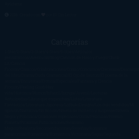
Ayúdame
2016. Creado con
por
El Ojo Lector
.
Categorías
1-Star
2-Stars
3-Stars
4-Stars
5-Stars
Artículos
periodísticos
Aventuras
Blog
Canción de Hielo y Fuego
Chick-
Lit
Ciencia
Ficción
Clásicos
Colaboraciones
Comic
Concursos
Crecemos
Descarga
del libro
Drama
Duda Gramatical
El Ojo de Sauron
El poema de la
semana
Encuestas
Erótica
Especiales
Fantasía y Ciencia
Ficción
Feeling Good
Hay
vida
Histórica
Humor
Infantil
Intriga
Juvenil
Lecturas
Anticipadas
Libros que enganchan
Listas
Literatura
Fantástica
Literatura Japonesa
LofbuksDesigns
Los más vendidos
Mi
opinión
Narrativa
No ficción
Novela de misterio y suspense
Novela
Negra y Policiaca
Ocasiones especiales
Otros
Películas
Premio
Planeta
Próximas Publicaciones
Realismo
Mágico
Realista
Recomendaciones
Reseñas
Romance
paranormal
Romántica
Romántica Victoriana
Sagas
Segunda