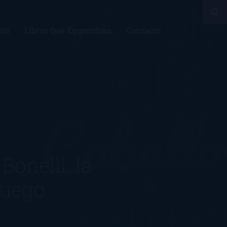
sts
Libros Que Enganchan
Contacto
onelli: la
Fuego