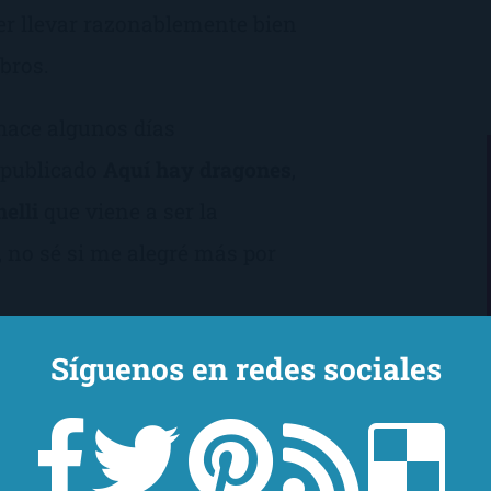
er llevar razonablemente bien
ibros.
hace algunos días
 publicado
Aquí hay dragones
,
elli
que viene a ser la
 no sé si me alegré más por
Síguenos en redes sociales