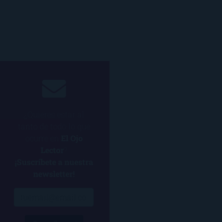
¿Quieres estar al
tanto de todo lo que
ocurre en
El Ojo
Lector
?
¡Suscríbete a nuestra
newsletter!