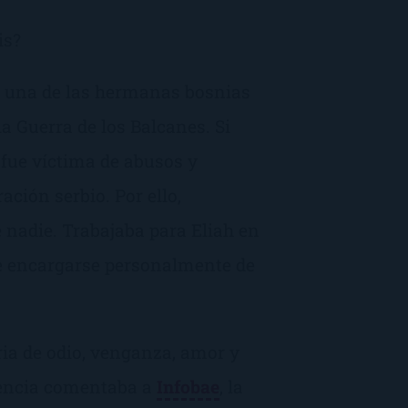
is?
e una de las hermanas bosnias
la Guerra de los Balcanes. Si
 fue víctima de abusos y
ción serbio. Por ello,
e nadie. Trabajaba para Eliah en
e encargarse personalmente de
ria de odio, venganza, amor y
rencia comentaba a
Infobae
, la