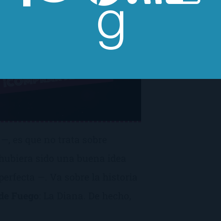
 —, es que no trata sobre
 hubiera sido una buena idea
perfecta —. Va sobre la historia
 de Fuego
: La Diana. De hecho,