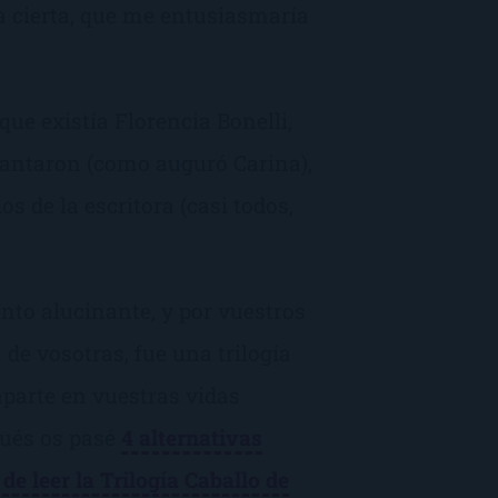
ia cierta, que me entusiasmaría
que existía Florencia Bonelli,
cantaron (como auguró Carina),
s de la escritora (casi todos,
to alucinante, y por vuestros
de vosotras, fue una trilogía
parte en vuestras vidas
pués os pasé
4 alternativas
de leer la Trilogía Caballo de