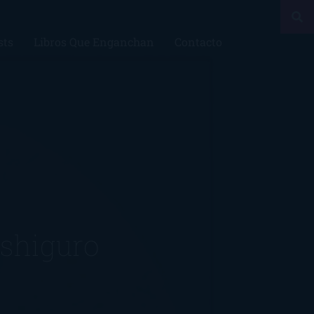
sts
Libros Que Enganchan
Contacto
ishiguro