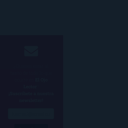
¿Quieres estar al
tanto de todo lo que
ocurre en
El Ojo
Lector
?
¡Suscríbete a nuestra
newsletter!