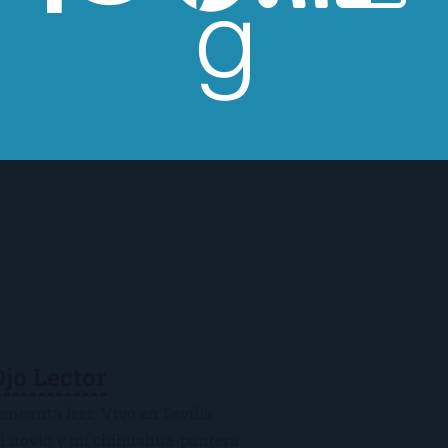
Ojo Lector
encanta leer. Vivo en Sevilla
mi novio y mi chihuahua-pantera