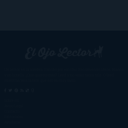
Un lector en la sombra. Escribo por escribir. Recomiendo libros. Blanco
y en botella. ¿Qué queréis más? Leed y no veáis tanta tele. O leed
mientras veis la tele, que eso es muy sano.
Sobre mí
Aviso Legal
Contacto
Editoriales
Ayúdame