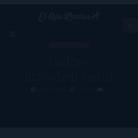
SECCIÓN
badge-
libroideal-hero1
Hace 10 años
13/11/16
0