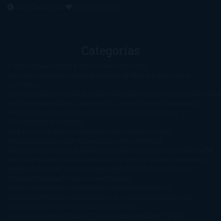
2016. Creado con
por
El Ojo Lector
.
Categorías
1-Star
2-Stars
3-Stars
4-Stars
5-Stars
Artículos
periodísticos
Aventuras
Blog
Canción de Hielo y Fuego
Chick-
Lit
Ciencia
Ficción
Clásicos
Colaboraciones
Comic
Concursos
Crecemos
Descarga
del libro
Drama
Duda Gramatical
El Ojo de Sauron
El poema de la
semana
Encuestas
Erótica
Especiales
Fantasía y Ciencia
Ficción
Feeling Good
Hay
vida
Histórica
Humor
Infantil
Intriga
Juvenil
Lecturas
Anticipadas
Libros que enganchan
Listas
Literatura
Fantástica
Literatura Japonesa
LofbuksDesigns
Los más vendidos
Mi
opinión
Narrativa
No ficción
Novela de misterio y suspense
Novela
Negra y Policiaca
Ocasiones especiales
Otros
Películas
Premio
Planeta
Próximas Publicaciones
Realismo
Mágico
Realista
Recomendaciones
Reseñas
Romance
paranormal
Romántica
Romántica Victoriana
Sagas
Segunda
mano
Sentimental
Series
Sobrevivir a una
novela
Terror
Test
Thriller
Trilogías
Uncategorized
Ya a la