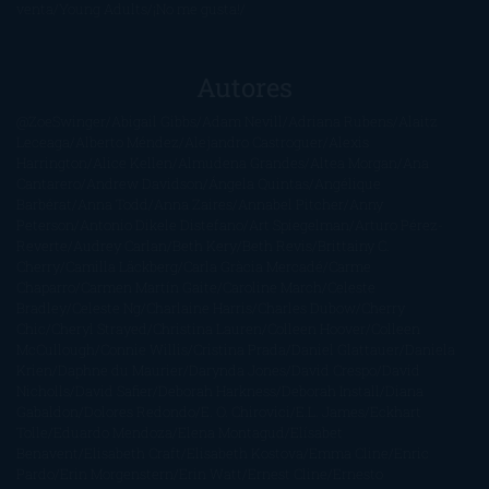
venta
Young Adults
¡No me gusta!
Autores
@ZoeSwinger
Abigail Gibbs
Adam Nevill
Adriana Rubens
Alaitz
Leceaga
Alberto Méndez
Alejandro Castroguer
Alexis
Harrington
Alice Kellen
Almudena Grandes
Altea Morgan
Ana
Cantarero
Andrew Davidson
Ángela Quintas
Angélique
Barbérat
Anna Todd
Anna Zaires
Annabel Pitcher
Anny
Peterson
Antonio Dikele Distefano
Art Spiegelman
Arturo Pérez-
Reverte
Audrey Carlan
Beth Kery
Beth Revis
Brittainy C.
Cherry
Camilla Läckberg
Carla Gràcia Mercadé
Carme
Chaparro
Carmen Martín Gaite
Caroline March
Celeste
Bradley
Celeste Ng
Charlaine Harris
Charles Dubow
Cherry
Chic
Cheryl Strayed
Christina Lauren
Colleen Hoover
Colleen
McCullough
Connie Willis
Cristina Prada
Daniel Glattauer
Daniela
Krien
Daphne du Maurier
Darynda Jones
David Crespo
David
Nicholls
David Safier
Deborah Harkness
Deborah Install
Diana
Gabaldon
Dolores Redondo
E. O. Chirovici
E.L. James
Eckhart
Tolle
Eduardo Mendoza
Elena Montagud
Elísabet
Benavent
Elisabeth Craft
Elisabeth Kostova
Emma Cline
Enric
Pardo
Erin Morgenstern
Erin Watt
Ernest Cline
Ernesto