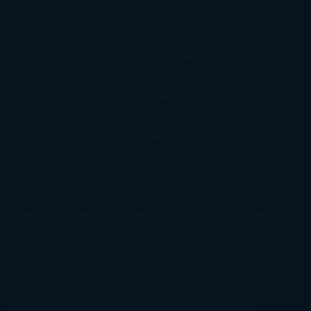
Sábato
Estefanía Salyers
Federico Moccia
Fernando
Aramburu
Florencia Bonelli
George R. R. Martin
Gina Peral
Gregory
Maguire
Haruki Murakami
Helen Simonson
Henning Mankell
Henry
James
Hiromi Kawakami
Irene Hall
Isabel Keats
J. Lynn
J.K.
Rowling
Jacinto Rey
Jack Thorne
Jamie McGuire
Jeff Lindsay
Jeff
VanderMeer
Jennifer L. Armentrout
Jennifer Niven
Jenny
Han
Jessica Thompson
Jill Santopolo
Joe Abercrombie
Joe Hill
Joël
Dicker
John Connolly
John Katzenbach
John Tiffany
Jojo
Moyes
Jonathan Safran Foer
Jose Carlos Somoza
Jose Luis
Sampedro
José Saramago
Karen Marie Moning
Katharine
McGee
Katherine Pancol
Katie Khan
Katjia Millay
Ken Follet
Ken
Follett
Kent Haruf
Khaled Hosseini
Kiera Cass
Koushun
Takami
Kristin Hannah
Kyoichi Katayama
L.J. Smith
Laini
Taylor
Laura Kinsale
Laura Norton
Laura Nuño
Laurell K.
Hamilton
Lauren Groff
Lauren Oliver
Lauren Willig
Leisa
Rayven
Lena Valenti
Leylah Attar
Liane Moriarty
Lidia Herbada
Lisa
Jewell
Lisa Kleypas
Lucía Etxebarria
Luz Gabás
M. J. Arlidge
M.C.
Andrews
Macarena Berlín
Malin Persson Giolito
Marcello
Simoni
María Dueñas
Marian Keyes
Marie Rutkoski
Mario Vagas
Llosa
Marta Estrada
Marta Francés
Marta Quintín
Max Brooks
Megan
Hart
Megan Maxwell
Mercedes Pinto Maldonado
Mia Sheridan
Milan
Kundera
Milly Johnson
Moderna de Pueblo
Mónica Carillo
Mónica
Gutiérrez
Mónica Vázquez
Naiara Domínguez
Nalini Singh
Naomi
Novik
Neil Gaiman
Nicolas Barreau
Nicole Williams
Noelia