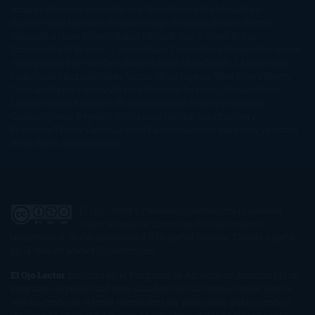
Amarillo
Pamela Aidan
Patrick Ness
Patrick Rothfuss
Paul
Auster
Paula Hawkins
Pauline Réage
Paullina Simons
Rachel
Gibson
Rainbow Rowell
Raine Miller
Robin Schone
Robin
Scoresby
Ruth Ware
S. J. Hooks
Sally Thorne
Sam Savage
Samantha
Young
Sandra Brown
Sara Ballarín
Sara Mesa
Sarah J. Maas
Sarah
Lark
Sarah MacLean
Saray García
Shari Lapena
Shea Olsen
Sherry
Thomas
Sophie Hannah
Sophie Kinsella
Stephen Chbosky
Stieg
Larsson
Susan Elizabeth Phillips
Susanna Kearsley
Suzanne
Collins
Sylvain Reynard
Sylvia Day
Tabitha Suzuma
Terry
Pratchett
Tracey Garvis Graves
Valerio Massimo Manfredi
Veronica
Rossi
Xuso Jones
Zahara
El Ojo Lector
by
www.elojolector.com
is licensed
under a
Creative Commons Reconocimiento-
NoComercial-SinObraDerivada 3.0 Unported License
. Creado a partir
de la obra en
www.elojolector.com
.
El Ojo Lector
participa en el Programa de Afiliados de Amazon EU, un
programa de publicidad para afiliados diseñado para ofrecer a sitios
web un modo de obtener comisiones por publicidad, publicitando e
incluyendo enlaces a Amazon.co.uk/ Amazon.de/ de.buyvip.com /