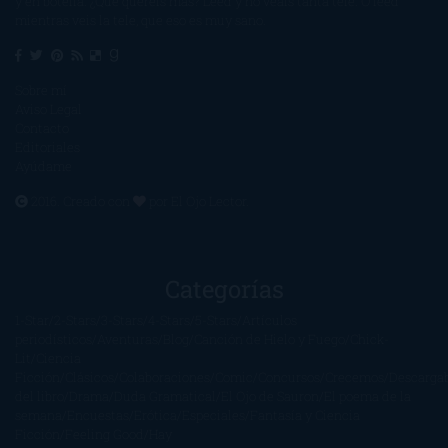
y en botella. ¿Qué queréis más? Leed y no veáis tanta tele. O leed
mientras veis la tele, que eso es muy sano.
Sobre mí
Aviso Legal
Contacto
Editoriales
Ayúdame
2016. Creado con
por
El Ojo Lector
.
Categorías
1-Star
2-Stars
3-Stars
4-Stars
5-Stars
Artículos
periodísticos
Aventuras
Blog
Canción de Hielo y Fuego
Chick-
Lit
Ciencia
Ficción
Clásicos
Colaboraciones
Comic
Concursos
Crecemos
Descarga
del libro
Drama
Duda Gramatical
El Ojo de Sauron
El poema de la
semana
Encuestas
Erótica
Especiales
Fantasía y Ciencia
Ficción
Feeling Good
Hay