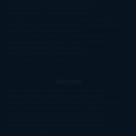
vida
Histórica
Humor
Infantil
Intriga
Juvenil
Lecturas
Anticipadas
Libros que enganchan
Listas
Literatura
Fantástica
Literatura Japonesa
LofbuksDesigns
Los más vendidos
Mi
opinión
Narrativa
No ficción
Novela de misterio y suspense
Novela
Negra y Policiaca
Ocasiones especiales
Otros
Películas
Premio
Planeta
Próximas Publicaciones
Realismo
Mágico
Realista
Recomendaciones
Reseñas
Romance
paranormal
Romántica
Romántica Victoriana
Sagas
Segunda
mano
Sentimental
Series
Sobrevivir a una
novela
Terror
Test
Thriller
Trilogías
Uncategorized
Ya a la
venta
Young Adults
¡No me gusta!
Autores
@ZoeSwinger
Abigail Gibbs
Adam Nevill
Adriana Rubens
Alaitz
Leceaga
Alberto Méndez
Alejandro Castroguer
Alexis
Harrington
Alice Kellen
Almudena Grandes
Altea Morgan
Ana
Cantarero
Andrew Davidson
Ángela Quintas
Angélique
Barbérat
Anna Todd
Anna Zaires
Annabel Pitcher
Anny
Peterson
Antonio Dikele Distefano
Art Spiegelman
Arturo Pérez-
Reverte
Audrey Carlan
Beth Kery
Beth Revis
Brittainy C.
Cherry
Camilla Läckberg
Carla Gràcia Mercadé
Carme