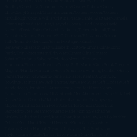
Chaparro
Carmen Martín Gaite
Caroline March
Celeste
Bradley
Celeste Ng
Charlaine Harris
Charles Dubow
Cherry
Chic
Cheryl Strayed
Christina Lauren
Colleen Hoover
Colleen
McCullough
Connie Willis
Cristina Prada
Daniel Glattauer
Daniela
Krien
Daphne du Maurier
Darynda Jones
David Crespo
David
Nicholls
David Safier
Deborah Harkness
Deborah Install
Diana
Gabaldon
Dolores Redondo
E. O. Chirovici
E.L. James
Eckhart
Tolle
Eduardo Mendoza
Elena Montagud
Elísabet
Benavent
Elisabeth Craft
Elisabeth Kostova
Emma Cline
Enric
Pardo
Erin Morgenstern
Erin Watt
Ernest Cline
Ernesto
Sábato
Estefanía Salyers
Federico Moccia
Fernando
Aramburu
Florencia Bonelli
George R. R. Martin
Gina Peral
Gregory
Maguire
Haruki Murakami
Helen Simonson
Henning Mankell
Henry
James
Hiromi Kawakami
Irene Hall
Isabel Keats
J. Lynn
J.K.
Rowling
Jacinto Rey
Jack Thorne
Jamie McGuire
Jeff Lindsay
Jeff
VanderMeer
Jennifer L. Armentrout
Jennifer Niven
Jenny
Han
Jessica Thompson
Jill Santopolo
Joe Abercrombie
Joe Hill
Joël
Dicker
John Connolly
John Katzenbach
John Tiffany
Jojo
Moyes
Jonathan Safran Foer
Jose Carlos Somoza
Jose Luis
Sampedro
José Saramago
Karen Marie Moning
Katharine
McGee
Katherine Pancol
Katie Khan
Katjia Millay
Ken Follet
Ken
Follett
Kent Haruf
Khaled Hosseini
Kiera Cass
Koushun
Takami
Kristin Hannah
Kyoichi Katayama
L.J. Smith
Laini
Taylor
Laura Kinsale
Laura Norton
Laura Nuño
Laurell K.