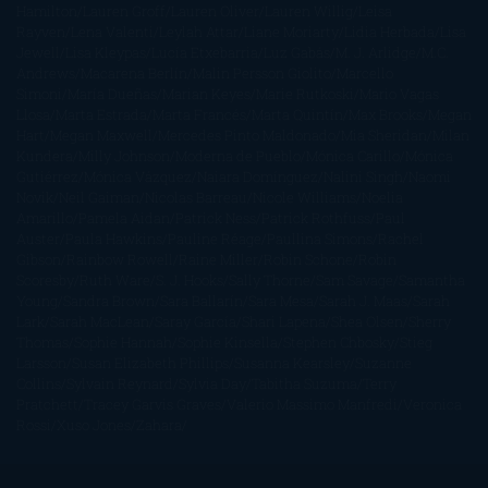
Hamilton
Lauren Groff
Lauren Oliver
Lauren Willig
Leisa
Rayven
Lena Valenti
Leylah Attar
Liane Moriarty
Lidia Herbada
Lisa
Jewell
Lisa Kleypas
Lucía Etxebarria
Luz Gabás
M. J. Arlidge
M.C.
Andrews
Macarena Berlín
Malin Persson Giolito
Marcello
Simoni
María Dueñas
Marian Keyes
Marie Rutkoski
Mario Vagas
Llosa
Marta Estrada
Marta Francés
Marta Quintín
Max Brooks
Megan
Hart
Megan Maxwell
Mercedes Pinto Maldonado
Mia Sheridan
Milan
Kundera
Milly Johnson
Moderna de Pueblo
Mónica Carillo
Mónica
Gutiérrez
Mónica Vázquez
Naiara Domínguez
Nalini Singh
Naomi
Novik
Neil Gaiman
Nicolas Barreau
Nicole Williams
Noelia
Amarillo
Pamela Aidan
Patrick Ness
Patrick Rothfuss
Paul
Auster
Paula Hawkins
Pauline Réage
Paullina Simons
Rachel
Gibson
Rainbow Rowell
Raine Miller
Robin Schone
Robin
Scoresby
Ruth Ware
S. J. Hooks
Sally Thorne
Sam Savage
Samantha
Young
Sandra Brown
Sara Ballarín
Sara Mesa
Sarah J. Maas
Sarah
Lark
Sarah MacLean
Saray García
Shari Lapena
Shea Olsen
Sherry
Thomas
Sophie Hannah
Sophie Kinsella
Stephen Chbosky
Stieg
Larsson
Susan Elizabeth Phillips
Susanna Kearsley
Suzanne
Collins
Sylvain Reynard
Sylvia Day
Tabitha Suzuma
Terry
Pratchett
Tracey Garvis Graves
Valerio Massimo Manfredi
Veronica
Rossi
Xuso Jones
Zahara