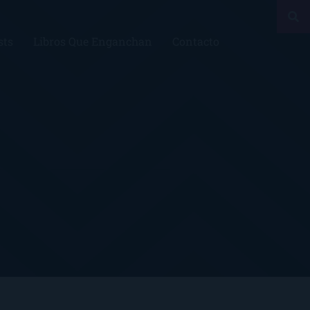
sts
Libros Que Enganchan
Contacto