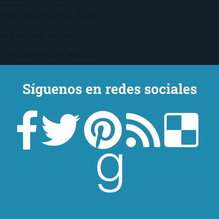
hijo del director -Mel-
maravillosa Anne
 puede oler un poco a
Síguenos en redes sociales