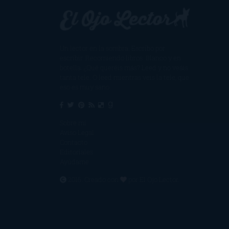
Un lector en la sombra. Escribo por
escribir. Recomiendo libros. Blanco y en
botella. ¿Qué queréis más? Leed y no veáis
tanta tele. O leed mientras veis la tele, que
eso es muy sano.
Sobre mí
Aviso Legal
Contacto
Editoriales
Ayúdame
2016. Creado con
por
El Ojo Lector
.