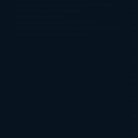
Mágico
Realista
Recomendaciones
Reseñas
Romance
Sá
paranormal
Romántica
Romántica
Ar
Victoriana
Sagas
Segunda
Per
mano
Sentimental
Series
Sobrevivir a una
Si
novela
Terror
Test
Thriller
Trilogías
Uncategorized
Ya
Ka
a la venta
Young Adults
¡No me gusta!
Ro
Li
Ar
Th
Di
Tif
So
Mo
Kh
Ha
Ta
Sm
Nu
Oli
Att
Kl
An
Si