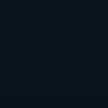
Va
Qu
Ma
Ku
Car
Do
Ga
Am
Ro
Ré
Ro
Wa
Yo
Ma
La
Kin
Phi
Re
Pra
Ma