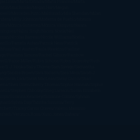
gas Llosa
Marta Estrada
Marta Francés
Marta
intín
Max Brooks
Megan Hart
Megan
xwell
Mercedes Pinto Maldonado
Mia Sheridan
Milan
ndera
Milly Johnson
Moderna de Pueblo
Mónica
illo
Mónica Gutiérrez
Mónica Vázquez
Naiara
mínguez
Nalini Singh
Naomi Novik
Neil
iman
Nicolas Barreau
Nicole Williams
Noelia
arillo
Pamela Aidan
Patrick Ness
Patrick
thfuss
Paul Auster
Paula Hawkins
Pauline
age
Paullina Simons
Rachel Gibson
Rainbow
well
Raine Miller
Robin Schone
Robin Scoresby
Ruth
re
S. J. Hooks
Sally Thorne
Sam Savage
Samantha
ung
Sandra Brown
Sara Ballarín
Sara Mesa
Sarah J.
as
Sarah Lark
Sarah MacLean
Saray García
Shari
pena
Shea Olsen
Sherry Thomas
Sophie Hannah
Sophie
sella
Stephen Chbosky
Stieg Larsson
Susan Elizabeth
llips
Susanna Kearsley
Suzanne Collins
Sylvain
ynard
Sylvia Day
Tabitha Suzuma
Terry
tchett
Tracey Garvis Graves
Valerio Massimo
nfredi
Veronica Rossi
Xuso Jones
Zahara