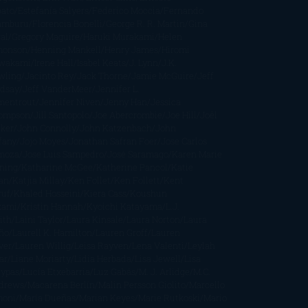
bato
Estefanía Salyers
Federico Moccia
Fernando
amburu
Florencia Bonelli
George R. R. Martin
Gina
al
Gregory Maguire
Haruki Murakami
Helen
monson
Henning Mankell
Henry James
Hiromi
wakami
Irene Hall
Isabel Keats
J. Lynn
J.K.
wling
Jacinto Rey
Jack Thorne
Jamie McGuire
Jeff
ndsay
Jeff VanderMeer
Jennifer L.
mentrout
Jennifer Niven
Jenny Han
Jessica
ompson
Jill Santopolo
Joe Abercrombie
Joe Hill
Joël
cker
John Connolly
John Katzenbach
John
fany
Jojo Moyes
Jonathan Safran Foer
Jose Carlos
moza
Jose Luis Sampedro
José Saramago
Karen Marie
ning
Katharine McGee
Katherine Pancol
Katie
an
Katjia Millay
Ken Follet
Ken Follett
Kent
ruf
Khaled Hosseini
Kiera Cass
Koushun
kami
Kristin Hannah
Kyoichi Katayama
L.J.
ith
Laini Taylor
Laura Kinsale
Laura Norton
Laura
ño
Laurell K. Hamilton
Lauren Groff
Lauren
ver
Lauren Willig
Leisa Rayven
Lena Valenti
Leylah
ar
Liane Moriarty
Lidia Herbada
Lisa Jewell
Lisa
eypas
Lucía Etxebarria
Luz Gabás
M. J. Arlidge
M.C.
drews
Macarena Berlín
Malin Persson Giolito
Marcello
moni
María Dueñas
Marian Keyes
Marie Rutkoski
Mario