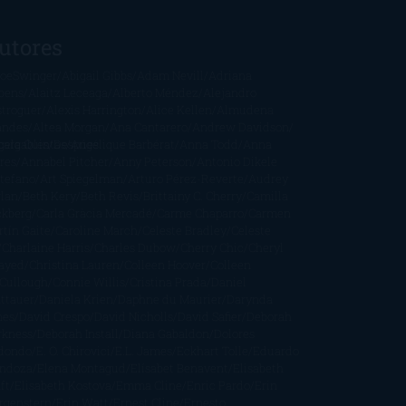
utores
oeSwinger
Abigail Gibbs
Adam Nevill
Adriana
bens
Alaitz Leceaga
Alberto Méndez
Alejandro
stroguer
Alexis Harrington
Alice Kellen
Almudena
andes
Altea Morgan
Ana Cantarero
Andrew Davidson
cargables
gela Quintas
Despúes
Angélique Barbérat
Anna Todd
Anna
res
Annabel Pitcher
Anny Peterson
Antonio Dikele
stefano
Art Spiegelman
Arturo Pérez-Reverte
Audrey
rlan
Beth Kery
Beth Revis
Brittainy C. Cherry
Camilla
ckberg
Carla Gràcia Mercadé
Carme Chaparro
Carmen
tín Gaite
Caroline March
Celeste Bradley
Celeste
Charlaine Harris
Charles Dubow
Cherry Chic
Cheryl
rayed
Christina Lauren
Colleen Hoover
Colleen
Cullough
Connie Willis
Cristina Prada
Daniel
ttauer
Daniela Krien
Daphne du Maurier
Darynda
nes
David Crespo
David Nicholls
David Safier
Deborah
rkness
Deborah Install
Diana Gabaldon
Dolores
dondo
E. O. Chirovici
E.L. James
Eckhart Tolle
Eduardo
ndoza
Elena Montagud
Elísabet Benavent
Elisabeth
ft
Elisabeth Kostova
Emma Cline
Enric Pardo
Erin
rgenstern
Erin Watt
Ernest Cline
Ernesto