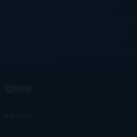
Amarillo
Pamela Aidan
Patrick Ness
Patrick Rothfuss
Paul
Auster
Paula Hawkins
Pauline Réage
Paullina Simons
Rachel
Gibson
Rainbow Rowell
Raine Miller
Robin Schone
Robin
Scoresby
Ruth Ware
S. J. Hooks
Sally Thorne
Sam Savage
Samantha
Young
Sandra Brown
Sara Ballarín
Sara Mesa
Sarah J. Maas
Sarah
Lark
Sarah MacLean
Saray García
Shari Lapena
Shea Olsen
Sherry
Thomas
Sophie Hannah
Sophie Kinsella
Stephen Chbosky
Stieg
Larsson
Susan Elizabeth Phillips
Susanna Kearsley
Suzanne
Collins
Sylvain Reynard
Sylvia Day
Tabitha Suzuma
Terry
Pratchett
Tracey Garvis Graves
Valerio Massimo Manfredi
Veronica
Rossi
Xuso Jones
Zahara
El Ojo Lector
by
www.elojolector.com
is licensed
under a
Creative Commons Reconocimiento-
NoComercial-SinObraDerivada 3.0 Unported License
. Creado a partir
de la obra en
www.elojolector.com
.
El Ojo Lector
participa en el Programa de Afiliados de Amazon EU, un
programa de publicidad para afiliados diseñado para ofrecer a sitios
web un modo de obtener comisiones por publicidad, publicitando e
incluyendo enlaces a Amazon.co.uk/ Amazon.de/ de.buyvip.com /