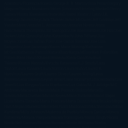
Aramburu
Florencia Bonelli
George R. R. Martin
Gina Peral
Gregory
Maguire
Haruki Murakami
Helen Simonson
Henning Mankell
Henry
James
Hiromi Kawakami
Irene Hall
Isabel Keats
J. Lynn
J.K.
Rowling
Jacinto Rey
Jack Thorne
Jamie McGuire
Jeff Lindsay
Jeff
VanderMeer
Jennifer L. Armentrout
Jennifer Niven
Jenny
Han
Jessica Thompson
Jill Santopolo
Joe Abercrombie
Joe Hill
Joël
Dicker
John Connolly
John Katzenbach
John Tiffany
Jojo
Moyes
Jonathan Safran Foer
Jose Carlos Somoza
Jose Luis
Sampedro
José Saramago
Karen Marie Moning
Katharine
McGee
Katherine Pancol
Katie Khan
Katjia Millay
Ken Follet
Ken
Follett
Kent Haruf
Khaled Hosseini
Kiera Cass
Koushun
Takami
Kristin Hannah
Kyoichi Katayama
L.J. Smith
Laini
Taylor
Laura Kinsale
Laura Norton
Laura Nuño
Laurell K.
Hamilton
Lauren Groff
Lauren Oliver
Lauren Willig
Leisa
Rayven
Lena Valenti
Leylah Attar
Liane Moriarty
Lidia Herbada
Lisa
Jewell
Lisa Kleypas
Lucía Etxebarria
Luz Gabás
M. J. Arlidge
M.C.
Andrews
Macarena Berlín
Malin Persson Giolito
Marcello
Simoni
María Dueñas
Marian Keyes
Marie Rutkoski
Mario Vagas
Llosa
Marta Estrada
Marta Francés
Marta Quintín
Max Brooks
Megan
Hart
Megan Maxwell
Mercedes Pinto Maldonado
Mia Sheridan
Milan
Kundera
Milly Johnson
Moderna de Pueblo
Mónica Carillo
Mónica
Gutiérrez
Mónica Vázquez
Naiara Domínguez
Nalini Singh
Naomi
Novik
Neil Gaiman
Nicolas Barreau
Nicole Williams
Noelia