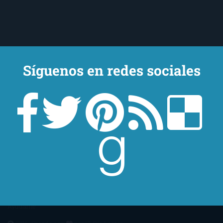
Síguenos en redes sociales
Un lector en la sombra. Escribo por escribir. Recomiendo libros. Blanco
y en botella. ¿Qué queréis más? Leed y no veáis tanta tele. O leed
mientras veis la tele, que eso es muy sano.
Sobre mí
Aviso Legal
Contacto
Editoriales
Ayúdame