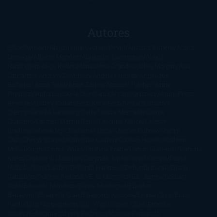
Autores
@ZoeSwinger
Abigail Gibbs
Adam Nevill
Adriana Rubens
Alaitz
Leceaga
Alberto Méndez
Alejandro Castroguer
Alexis
Harrington
Alice Kellen
Almudena Grandes
Altea Morgan
Ana
Cantarero
Andrew Davidson
Ángela Quintas
Angélique
Barbérat
Anna Todd
Anna Zaires
Annabel Pitcher
Anny
Peterson
Antonio Dikele Distefano
Art Spiegelman
Arturo Pérez-
Reverte
Audrey Carlan
Beth Kery
Beth Revis
Brittainy C.
Cherry
Camilla Läckberg
Carla Gràcia Mercadé
Carme
Chaparro
Carmen Martín Gaite
Caroline March
Celeste
Bradley
Celeste Ng
Charlaine Harris
Charles Dubow
Cherry
Chic
Cheryl Strayed
Christina Lauren
Colleen Hoover
Colleen
McCullough
Connie Willis
Cristina Prada
Daniel Glattauer
Daniela
Krien
Daphne du Maurier
Darynda Jones
David Crespo
David
Nicholls
David Safier
Deborah Harkness
Deborah Install
Diana
Gabaldon
Dolores Redondo
E. O. Chirovici
E.L. James
Eckhart
Tolle
Eduardo Mendoza
Elena Montagud
Elísabet
Benavent
Elisabeth Craft
Elisabeth Kostova
Emma Cline
Enric
Pardo
Erin Morgenstern
Erin Watt
Ernest Cline
Ernesto
Sábato
Estefanía Salyers
Federico Moccia
Fernando