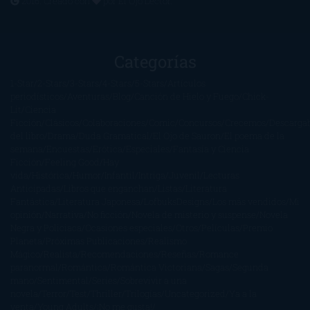
2016. Creado con
por
El Ojo Lector
.
Categorías
1-Star
2-Stars
3-Stars
4-Stars
5-Stars
Artículos
periodísticos
Aventuras
Blog
Canción de Hielo y Fuego
Chick-
Lit
Ciencia
Ficción
Clásicos
Colaboraciones
Comic
Concursos
Crecemos
Descarga
del libro
Drama
Duda Gramatical
El Ojo de Sauron
El poema de la
semana
Encuestas
Erótica
Especiales
Fantasía y Ciencia
Ficción
Feeling Good
Hay
vida
Histórica
Humor
Infantil
Intriga
Juvenil
Lecturas
Anticipadas
Libros que enganchan
Listas
Literatura
Fantástica
Literatura Japonesa
LofbuksDesigns
Los más vendidos
Mi
opinión
Narrativa
No ficción
Novela de misterio y suspense
Novela
Negra y Policiaca
Ocasiones especiales
Otros
Películas
Premio
Planeta
Próximas Publicaciones
Realismo
Mágico
Realista
Recomendaciones
Reseñas
Romance
paranormal
Romántica
Romántica Victoriana
Sagas
Segunda
mano
Sentimental
Series
Sobrevivir a una
novela
Terror
Test
Thriller
Trilogías
Uncategorized
Ya a la
venta
Young Adults
¡No me gusta!