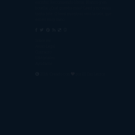
escribir. Recomiendo libros. Blanco y en
botella. ¿Qué queréis más? Leed y no veáis
tanta tele. O leed mientras veis la tele, que
eso es muy sano.
Sobre mí
Aviso Legal
Contacto
Editoriales
Ayúdame
2016. Creado con
por
El Ojo Lector
.