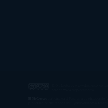
El Ojo Lector
by
www.elojolector.com
i
obra en
www.elojolector.com
.
El Ojo Lector
participa en el Programa de Afiliados de 
publicidad, publicitando e incluyendo enlaces a Amaz