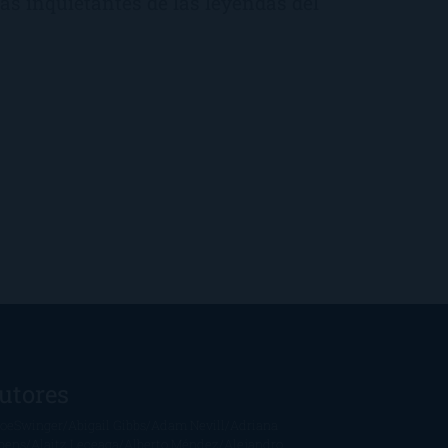
ás inquietantes de las leyendas del
utores
oeSwinger
Abigail Gibbs
Adam Nevill
Adriana
bens
Alaitz Leceaga
Alberto Méndez
Alejandro