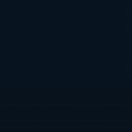
Ga
Am
Ro
Ré
Ro
Wa
Yo
Ma
La
Kin
Phi
Re
Pra
Ma
s licensed under a
Creative Commons Reconocimiento-NoComercial-SinObra
Amazon EU, un programa de publicidad para afiliados diseñado para ofrecer
on.co.uk/ Amazon.de/ de.buyvip.com / Amazon.fr/ Amazon.it/ it.buyvip.com