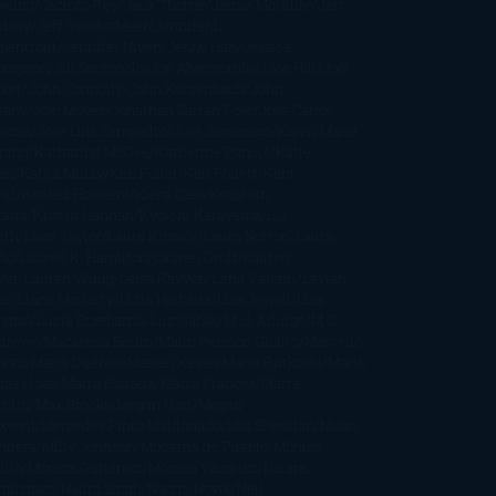
wling
Jacinto Rey
Jack Thorne
Jamie McGuire
Jeff
ndsay
Jeff VanderMeer
Jennifer L.
mentrout
Jennifer Niven
Jenny Han
Jessica
ompson
Jill Santopolo
Joe Abercrombie
Joe Hill
Joël
cker
John Connolly
John Katzenbach
John
fany
Jojo Moyes
Jonathan Safran Foer
Jose Carlos
moza
Jose Luis Sampedro
José Saramago
Karen Marie
ning
Katharine McGee
Katherine Pancol
Katie
an
Katjia Millay
Ken Follet
Ken Follett
Kent
ruf
Khaled Hosseini
Kiera Cass
Koushun
kami
Kristin Hannah
Kyoichi Katayama
L.J.
ith
Laini Taylor
Laura Kinsale
Laura Norton
Laura
ño
Laurell K. Hamilton
Lauren Groff
Lauren
ver
Lauren Willig
Leisa Rayven
Lena Valenti
Leylah
ar
Liane Moriarty
Lidia Herbada
Lisa Jewell
Lisa
eypas
Lucía Etxebarria
Luz Gabás
M. J. Arlidge
M.C.
drews
Macarena Berlín
Malin Persson Giolito
Marcello
moni
María Dueñas
Marian Keyes
Marie Rutkoski
Mario
gas Llosa
Marta Estrada
Marta Francés
Marta
intín
Max Brooks
Megan Hart
Megan
xwell
Mercedes Pinto Maldonado
Mia Sheridan
Milan
ndera
Milly Johnson
Moderna de Pueblo
Mónica
illo
Mónica Gutiérrez
Mónica Vázquez
Naiara
mínguez
Nalini Singh
Naomi Novik
Neil