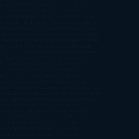
stroguer
Alexis Harrington
Alice Kellen
Almudena
andes
Altea Morgan
Ana Cantarero
Andrew Davidson
cargables
gela Quintas
Despúes
Angélique Barbérat
Anna Todd
Anna
res
Annabel Pitcher
Anny Peterson
Antonio Dikele
stefano
Art Spiegelman
Arturo Pérez-Reverte
Audrey
rlan
Beth Kery
Beth Revis
Brittainy C. Cherry
Camilla
ckberg
Carla Gràcia Mercadé
Carme Chaparro
Carmen
tín Gaite
Caroline March
Celeste Bradley
Celeste
Charlaine Harris
Charles Dubow
Cherry Chic
Cheryl
rayed
Christina Lauren
Colleen Hoover
Colleen
Cullough
Connie Willis
Cristina Prada
Daniel
ttauer
Daniela Krien
Daphne du Maurier
Darynda
nes
David Crespo
David Nicholls
David Safier
Deborah
rkness
Deborah Install
Diana Gabaldon
Dolores
dondo
E. O. Chirovici
E.L. James
Eckhart Tolle
Eduardo
ndoza
Elena Montagud
Elísabet Benavent
Elisabeth
ft
Elisabeth Kostova
Emma Cline
Enric Pardo
Erin
rgenstern
Erin Watt
Ernest Cline
Ernesto
bato
Estefanía Salyers
Federico Moccia
Fernando
amburu
Florencia Bonelli
George R. R. Martin
Gina
al
Gregory Maguire
Haruki Murakami
Helen
monson
Henning Mankell
Henry James
Hiromi
wakami
Irene Hall
Isabel Keats
J. Lynn
J.K.