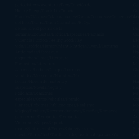
periodísticos
Aventuras
Blog
Canción de
Ca
Hielo y Fuego
Chick-Lit
Ciencia
Gr
Ficción
Clásicos
Colaboraciones
Comic
Concursos
Crecemos
Des
Án
del libro
Drama
Duda Gramatical
El Ojo
Zai
de Sauron
El poema de la
Di
semana
Encuestas
Erótica
Especiales
Fantasía
Ca
y Ciencia Ficción
Feeling Good
Hay
Lä
vida
Histórica
Humor
Infantil
Intriga
Juvenil
Lecturas
Mar
Anticipadas
Libros que
Ng
enganchan
Listas
Literatura
St
Fantástica
Literatura
Mc
Japonesa
LofbuksDesigns
Los más
Gla
vendidos
Mi opinión
Narrativa
No
Jo
ficción
Novela de misterio y
Ha
suspense
Novela Negra y
Re
Policiaca
Ocasiones
Me
especiales
Otros
Películas
Premio
Cra
Planeta
Próximas Publicaciones
Realismo
Mo
Mágico
Realista
Recomendaciones
Reseñas
Romance
Sá
paranormal
Romántica
Romántica
Ar
Victoriana
Sagas
Segunda
Per
mano
Sentimental
Series
Sobrevivir a una
Si
novela
Terror
Test
Thriller
Trilogías
Uncategorized
Ya
Ka