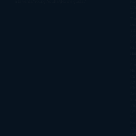
a la venta
Young Adults
¡No me gusta!
Ro
Li
Ar
Th
Di
Tif
So
Mo
Kh
Ha
Ta
Sm
Nu
Oli
Att
Kl
An
Si
Va
Qu
Ma
Ku
Car
Do