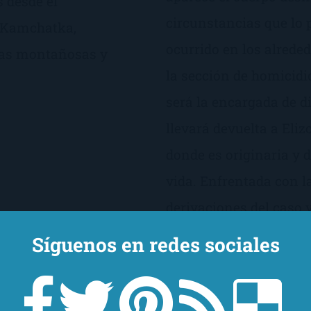
s desde el
circunstancias que lo 
e Kamchatka,
ocurrido en los alrede
nas montañosas y
la sección de homicidio
será la encargada de di
llevará devuelta a Eli
donde es originaria y d
vida. Enfrentada con 
derivaciones del caso 
familiares, la investi
Síguenos en redes sociales
contrarreloj para dar 
rostro más aterrador d