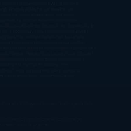
iman
Nicolas Barreau
Nicole Williams
Noelia
arillo
Pamela Aidan
Patrick Ness
Patrick
thfuss
Paul Auster
Paula Hawkins
Pauline
age
Paullina Simons
Rachel Gibson
Rainbow
well
Raine Miller
Robin Schone
Robin Scoresby
Ruth
re
S. J. Hooks
Sally Thorne
Sam Savage
Samantha
ung
Sandra Brown
Sara Ballarín
Sara Mesa
Sarah J.
as
Sarah Lark
Sarah MacLean
Saray García
Shari
pena
Shea Olsen
Sherry Thomas
Sophie Hannah
Sophie
sella
Stephen Chbosky
Stieg Larsson
Susan Elizabeth
llips
Susanna Kearsley
Suzanne Collins
Sylvain
ynard
Sylvia Day
Tabitha Suzuma
Terry
tchett
Tracey Garvis Graves
Valerio Massimo
nfredi
Veronica Rossi
Xuso Jones
Zahara
Derivada 3.0 Unported License
. Creado a partir de la
 a sitios web un modo de obtener comisiones por
/ Amazon.es/ es.buyvip.com.