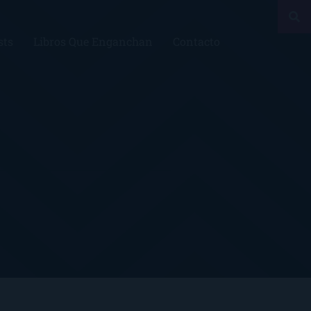
sts
Libros Que Enganchan
Contacto