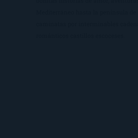
bonitas historias de amor, aventura
Mediterráneo hasta la península d
caminatas por interminables cade
románticos castillos escoceses.