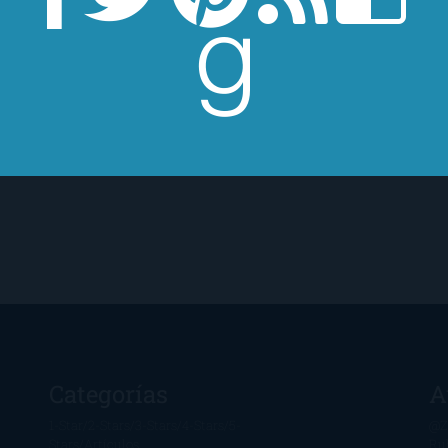
convocar a los seres m
Norte.
Categorías
A
1-Star
2-Stars
3-Stars
4-Stars
5-
@Z
Stars
Artículos
Ru