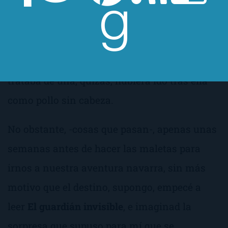
verdad, no le echaba mucho caso. No sabía de
qué iban sus novelas, donde se desarrollaban
y menos que fuera la autora de una trilogía.
Ya me conocéis; si hubiera sabido que se
trataba de una, quizás, hubiera ido tras ella
como pollo sin cabeza.
No obstante, -cosas que pasan-, apenas unas
semanas antes de hacer las maletas para
irnos a nuestra aventura navarra, sin más
motivo que el destino, supongo, empecé a
leer
El guardián invisible
, e imaginad la
sorpresa que supuso para mí que se