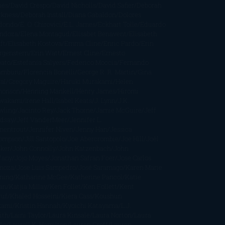
nes
David Crespo
David Nicholls
David Safier
Deborah
rkness
Deborah Install
Diana Gabaldon
Dolores
dondo
E. O. Chirovici
E.L. James
Eckhart Tolle
Eduardo
ndoza
Elena Montagud
Elísabet Benavent
Elisabeth
ft
Elisabeth Kostova
Emma Cline
Enric Pardo
Erin
rgenstern
Erin Watt
Ernest Cline
Ernesto
bato
Estefanía Salyers
Federico Moccia
Fernando
amburu
Florencia Bonelli
George R. R. Martin
Gina
al
Gregory Maguire
Haruki Murakami
Helen
monson
Henning Mankell
Henry James
Hiromi
wakami
Irene Hall
Isabel Keats
J. Lynn
J.K.
wling
Jacinto Rey
Jack Thorne
Jamie McGuire
Jeff
ndsay
Jeff VanderMeer
Jennifer L.
mentrout
Jennifer Niven
Jenny Han
Jessica
ompson
Jill Santopolo
Joe Abercrombie
Joe Hill
Joël
cker
John Connolly
John Katzenbach
John
fany
Jojo Moyes
Jonathan Safran Foer
Jose Carlos
moza
Jose Luis Sampedro
José Saramago
Karen Marie
ning
Katharine McGee
Katherine Pancol
Katie
an
Katjia Millay
Ken Follet
Ken Follett
Kent
ruf
Khaled Hosseini
Kiera Cass
Koushun
kami
Kristin Hannah
Kyoichi Katayama
L.J.
ith
Laini Taylor
Laura Kinsale
Laura Norton
Laura
ño
Laurell K. Hamilton
Lauren Groff
Lauren