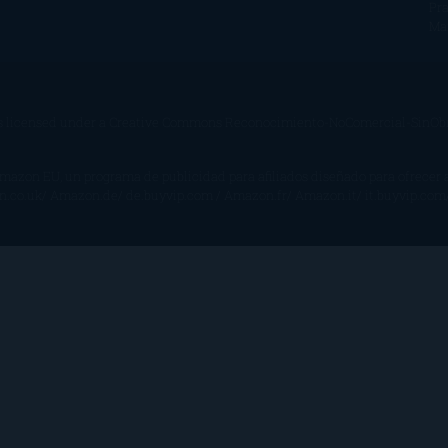
Pra
Ma
s licensed under a
Creative Commons Reconocimiento-NoComercial-SinObra
Amazon EU, un programa de publicidad para afiliados diseñado para ofrecer
on.co.uk/ Amazon.de/ de.buyvip.com / Amazon.fr/ Amazon.it/ it.buyvip.com