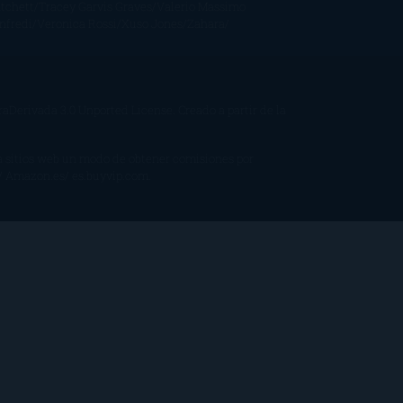
tchett
Tracey Garvis Graves
Valerio Massimo
nfredi
Veronica Rossi
Xuso Jones
Zahara
Derivada 3.0 Unported License
. Creado a partir de la
 a sitios web un modo de obtener comisiones por
/ Amazon.es/ es.buyvip.com.