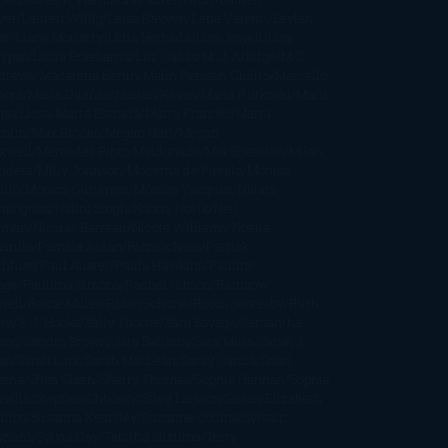
ver
Lauren Willig
Leisa Rayven
Lena Valenti
Leylah
ar
Liane Moriarty
Lidia Herbada
Lisa Jewell
Lisa
eypas
Lucía Etxebarria
Luz Gabás
M. J. Arlidge
M.C.
drews
Macarena Berlín
Malin Persson Giolito
Marcello
moni
María Dueñas
Marian Keyes
Marie Rutkoski
Mario
gas Llosa
Marta Estrada
Marta Francés
Marta
intín
Max Brooks
Megan Hart
Megan
xwell
Mercedes Pinto Maldonado
Mia Sheridan
Milan
ndera
Milly Johnson
Moderna de Pueblo
Mónica
illo
Mónica Gutiérrez
Mónica Vázquez
Naiara
mínguez
Nalini Singh
Naomi Novik
Neil
iman
Nicolas Barreau
Nicole Williams
Noelia
arillo
Pamela Aidan
Patrick Ness
Patrick
thfuss
Paul Auster
Paula Hawkins
Pauline
age
Paullina Simons
Rachel Gibson
Rainbow
well
Raine Miller
Robin Schone
Robin Scoresby
Ruth
re
S. J. Hooks
Sally Thorne
Sam Savage
Samantha
ung
Sandra Brown
Sara Ballarín
Sara Mesa
Sarah J.
as
Sarah Lark
Sarah MacLean
Saray García
Shari
pena
Shea Olsen
Sherry Thomas
Sophie Hannah
Sophie
sella
Stephen Chbosky
Stieg Larsson
Susan Elizabeth
llips
Susanna Kearsley
Suzanne Collins
Sylvain
ynard
Sylvia Day
Tabitha Suzuma
Terry