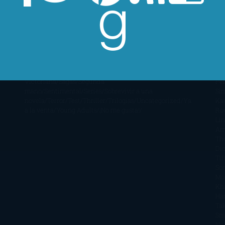
vendidos
Mi opinión
Narrativa
No
Jo
ficción
Novela de misterio y
Ha
suspense
Novela Negra y
Re
Policiaca
Ocasiones
Me
especiales
Otros
Películas
Premio
Cra
Planeta
Próximas Publicaciones
Realismo
Mo
Mágico
Realista
Recomendaciones
Reseñas
Romance
Sá
paranormal
Romántica
Romántica
Ar
Victoriana
Sagas
Segunda
Per
mano
Sentimental
Series
Sobrevivir a una
Si
novela
Terror
Test
Thriller
Trilogías
Uncategorized
Ya
Ka
a la venta
Young Adults
¡No me gusta!
Ro
Li
Ar
Th
Di
Tif
So
Mo
Kh
Ha
Ta
Sm
Nu