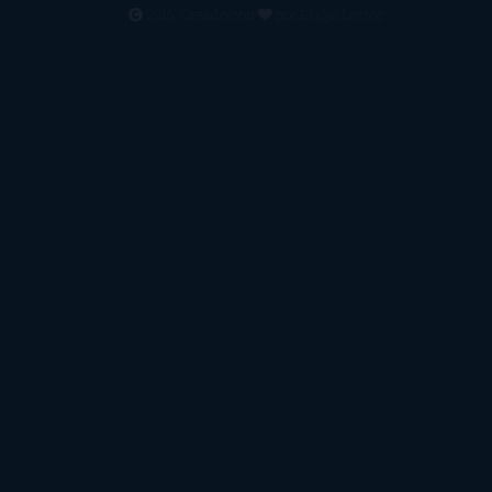
2016. Creado con
por
El Ojo Lector
.