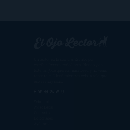
Un lector en la sombra. Escribo por
escribir. Recomiendo libros. Blanco y en
botella. ¿Qué queréis más? Leed y no veáis
tanta tele. O leed mientras veis la tele, que
eso es muy sano.
Sobre mí
Aviso Legal
Contacto
Editoriales
Ayúdame