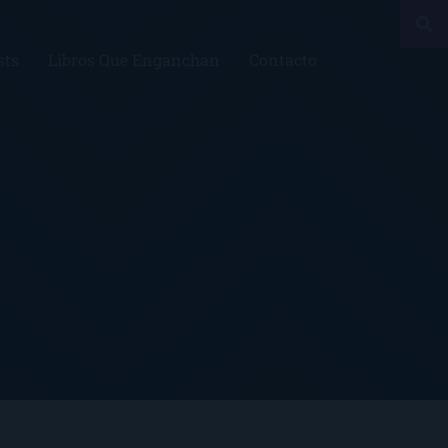
sts
Libros Que Enganchan
Contacto