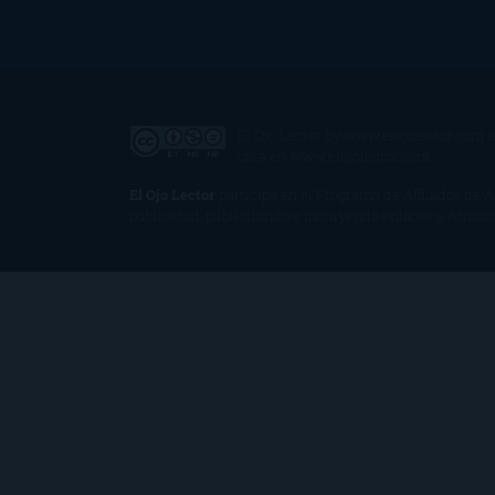
El Ojo Lector
by
www.elojolector.com
i
obra en
www.elojolector.com
.
El Ojo Lector
participa en el Programa de Afiliados de 
publicidad, publicitando e incluyendo enlaces a Amaz