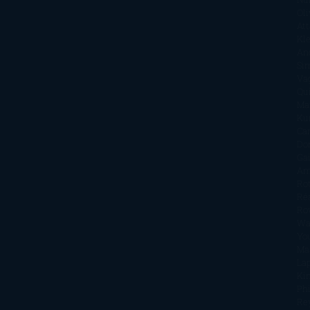
Oli
Att
Kl
An
Si
Va
Qu
Ma
Ku
Car
Do
Ga
Am
Ro
Ré
Ro
Wa
Yo
Ma
La
Kin
Phi
Re