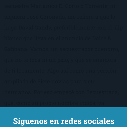
secuestre Marianico El Corto o Torrente, ni
siquiera José Coronado, me refiero a que lo
haga David Gandy, preferiblemente con el slip
blanco que lleva en el anuncio de Dolce &
Gabbana. Vamos, un secuestrador buenorro,
que no te toca ni un pelo, y que se enamora
de ti locamente. Algo así como una versión
ampliada de Siete novias para siete
hermanos. Por eso empecé con Secuestrada,
que, como su propio nombre indica, va
precisamente de eso.
Síguenos en redes sociales