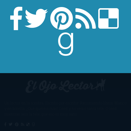
Un lector en la sombra. Escribo por escribir. Recomiendo libros. Blanco
y en botella. ¿Qué queréis más? Leed y no veáis tanta tele. O leed
mientras veis la tele, que eso es muy sano.