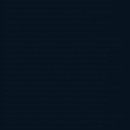
Krien
Daphne du Maurier
Darynda Jones
David Crespo
David
Nicholls
David Safier
Deborah Harkness
Deborah Install
Diana
Gabaldon
Dolores Redondo
E. O. Chirovici
E.L. James
Eckhart
Tolle
Eduardo Mendoza
Elena Montagud
Elísabet
Benavent
Elisabeth Craft
Elisabeth Kostova
Emma Cline
Enric
Pardo
Erin Morgenstern
Erin Watt
Ernest Cline
Ernesto
Sábato
Estefanía Salyers
Federico Moccia
Fernando
Aramburu
Florencia Bonelli
George R. R. Martin
Gina Peral
Gregory
Maguire
Haruki Murakami
Helen Simonson
Henning Mankell
Henry
James
Hiromi Kawakami
Irene Hall
Isabel Keats
J. Lynn
J.K.
Rowling
Jacinto Rey
Jack Thorne
Jamie McGuire
Jeff Lindsay
Jeff
VanderMeer
Jennifer L. Armentrout
Jennifer Niven
Jenny
Han
Jessica Thompson
Jill Santopolo
Joe Abercrombie
Joe Hill
Joël
Dicker
John Connolly
John Katzenbach
John Tiffany
Jojo
Moyes
Jonathan Safran Foer
Jose Carlos Somoza
Jose Luis
Sampedro
José Saramago
Karen Marie Moning
Katharine
McGee
Katherine Pancol
Katie Khan
Katjia Millay
Ken Follet
Ken
Follett
Kent Haruf
Khaled Hosseini
Kiera Cass
Koushun
Takami
Kristin Hannah
Kyoichi Katayama
L.J. Smith
Laini
Taylor
Laura Kinsale
Laura Norton
Laura Nuño
Laurell K.
Hamilton
Lauren Groff
Lauren Oliver
Lauren Willig
Leisa
Rayven
Lena Valenti
Leylah Attar
Liane Moriarty
Lidia Herbada
Lisa
Jewell
Lisa Kleypas
Lucía Etxebarria
Luz Gabás
M. J. Arlidge
M.C.
Andrews
Macarena Berlín
Malin Persson Giolito
Marcello