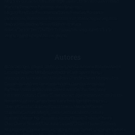
Negra y Policiaca
Ocasiones especiales
Otros
Películas
Premio
Planeta
Próximas Publicaciones
Realismo
Mágico
Realista
Recomendaciones
Reseñas
Romance
paranormal
Romántica
Romántica Victoriana
Sagas
Segunda
mano
Sentimental
Series
Sobrevivir a una
novela
Terror
Test
Thriller
Trilogías
Uncategorized
Ya a la
venta
Young Adults
¡No me gusta!
Autores
@ZoeSwinger
Abigail Gibbs
Adam Nevill
Adriana Rubens
Alaitz
Leceaga
Alberto Méndez
Alejandro Castroguer
Alexis
Harrington
Alice Kellen
Almudena Grandes
Altea Morgan
Ana
Cantarero
Andrew Davidson
Ángela Quintas
Angélique
Barbérat
Anna Todd
Anna Zaires
Annabel Pitcher
Anny
Peterson
Antonio Dikele Distefano
Art Spiegelman
Arturo Pérez-
Reverte
Audrey Carlan
Beth Kery
Beth Revis
Brittainy C.
Cherry
Camilla Läckberg
Carla Gràcia Mercadé
Carme
Chaparro
Carmen Martín Gaite
Caroline March
Celeste
Bradley
Celeste Ng
Charlaine Harris
Charles Dubow
Cherry
Chic
Cheryl Strayed
Christina Lauren
Colleen Hoover
Colleen
McCullough
Connie Willis
Cristina Prada
Daniel Glattauer
Daniela