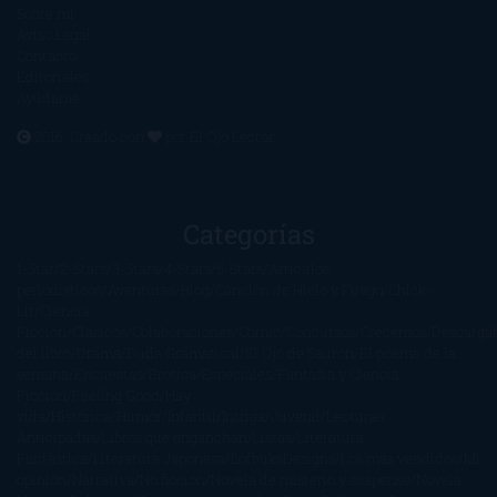
Sobre mí
Aviso Legal
Contacto
Editoriales
Ayúdame
2016. Creado con
por
El Ojo Lector
.
Categorías
1-Star
2-Stars
3-Stars
4-Stars
5-Stars
Artículos
periodísticos
Aventuras
Blog
Canción de Hielo y Fuego
Chick-
Lit
Ciencia
Ficción
Clásicos
Colaboraciones
Comic
Concursos
Crecemos
Descarga
del libro
Drama
Duda Gramatical
El Ojo de Sauron
El poema de la
semana
Encuestas
Erótica
Especiales
Fantasía y Ciencia
Ficción
Feeling Good
Hay
vida
Histórica
Humor
Infantil
Intriga
Juvenil
Lecturas
Anticipadas
Libros que enganchan
Listas
Literatura
Fantástica
Literatura Japonesa
LofbuksDesigns
Los más vendidos
Mi
opinión
Narrativa
No ficción
Novela de misterio y suspense
Novela