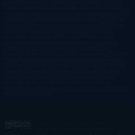
Simoni
María Dueñas
Marian Keyes
Marie Rutkoski
Mario Vagas
Llosa
Marta Estrada
Marta Francés
Marta Quintín
Max Brooks
Megan
Hart
Megan Maxwell
Mercedes Pinto Maldonado
Mia Sheridan
Milan
Kundera
Milly Johnson
Moderna de Pueblo
Mónica Carillo
Mónica
Gutiérrez
Mónica Vázquez
Naiara Domínguez
Nalini Singh
Naomi
Novik
Neil Gaiman
Nicolas Barreau
Nicole Williams
Noelia
Amarillo
Pamela Aidan
Patrick Ness
Patrick Rothfuss
Paul
Auster
Paula Hawkins
Pauline Réage
Paullina Simons
Rachel
Gibson
Rainbow Rowell
Raine Miller
Robin Schone
Robin
Scoresby
Ruth Ware
S. J. Hooks
Sally Thorne
Sam Savage
Samantha
Young
Sandra Brown
Sara Ballarín
Sara Mesa
Sarah J. Maas
Sarah
Lark
Sarah MacLean
Saray García
Shari Lapena
Shea Olsen
Sherry
Thomas
Sophie Hannah
Sophie Kinsella
Stephen Chbosky
Stieg
Larsson
Susan Elizabeth Phillips
Susanna Kearsley
Suzanne
Collins
Sylvain Reynard
Sylvia Day
Tabitha Suzuma
Terry
Pratchett
Tracey Garvis Graves
Valerio Massimo Manfredi
Veronica
Rossi
Xuso Jones
Zahara
El Ojo Lector
by
www.elojolector.com
is licensed
under a
Creative Commons Reconocimiento-
NoComercial-SinObraDerivada 3.0 Unported License
. Creado a partir