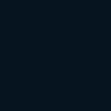
Peterson
Antonio Dikele Distefano
Art Spiegelman
Arturo Pérez-
Reverte
Audrey Carlan
Beth Kery
Beth Revis
Brittainy C.
Cherry
Camilla Läckberg
Carla Gràcia Mercadé
Carme
Chaparro
Carmen Martín Gaite
Caroline March
Celeste
Bradley
Celeste Ng
Charlaine Harris
Charles Dubow
Cherry
Chic
Cheryl Strayed
Christina Lauren
Colleen Hoover
Colleen
McCullough
Connie Willis
Cristina Prada
Daniel Glattauer
Daniela
Krien
Daphne du Maurier
Darynda Jones
David Crespo
David
Nicholls
David Safier
Deborah Harkness
Deborah Install
Diana
Gabaldon
Dolores Redondo
E. O. Chirovici
E.L. James
Eckhart
Tolle
Eduardo Mendoza
Elena Montagud
Elísabet
Benavent
Elisabeth Craft
Elisabeth Kostova
Emma Cline
Enric
Pardo
Erin Morgenstern
Erin Watt
Ernest Cline
Ernesto
Sábato
Estefanía Salyers
Federico Moccia
Fernando
Aramburu
Florencia Bonelli
George R. R. Martin
Gina Peral
Gregory
Maguire
Haruki Murakami
Helen Simonson
Henning Mankell
Henry
James
Hiromi Kawakami
Irene Hall
Isabel Keats
J. Lynn
J.K.
Rowling
Jacinto Rey
Jack Thorne
Jamie McGuire
Jeff Lindsay
Jeff
VanderMeer
Jennifer L. Armentrout
Jennifer Niven
Jenny
Han
Jessica Thompson
Jill Santopolo
Joe Abercrombie
Joe Hill
Joël
Dicker
John Connolly
John Katzenbach
John Tiffany
Jojo
Moyes
Jonathan Safran Foer
Jose Carlos Somoza
Jose Luis
Sampedro
José Saramago
Karen Marie Moning
Katharine