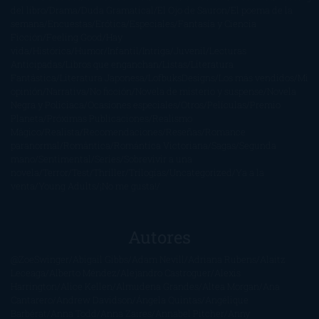
del libro
Drama
Duda Gramatical
El Ojo de Sauron
El poema de la
semana
Encuestas
Erótica
Especiales
Fantasía y Ciencia
Ficción
Feeling Good
Hay
vida
Histórica
Humor
Infantil
Intriga
Juvenil
Lecturas
Anticipadas
Libros que enganchan
Listas
Literatura
Fantástica
Literatura Japonesa
LofbuksDesigns
Los más vendidos
Mi
opinión
Narrativa
No ficción
Novela de misterio y suspense
Novela
Negra y Policiaca
Ocasiones especiales
Otros
Películas
Premio
Planeta
Próximas Publicaciones
Realismo
Mágico
Realista
Recomendaciones
Reseñas
Romance
paranormal
Romántica
Romántica Victoriana
Sagas
Segunda
mano
Sentimental
Series
Sobrevivir a una
novela
Terror
Test
Thriller
Trilogías
Uncategorized
Ya a la
venta
Young Adults
¡No me gusta!
Autores
@ZoeSwinger
Abigail Gibbs
Adam Nevill
Adriana Rubens
Alaitz
Leceaga
Alberto Méndez
Alejandro Castroguer
Alexis
Harrington
Alice Kellen
Almudena Grandes
Altea Morgan
Ana
Cantarero
Andrew Davidson
Ángela Quintas
Angélique
Barbérat
Anna Todd
Anna Zaires
Annabel Pitcher
Anny