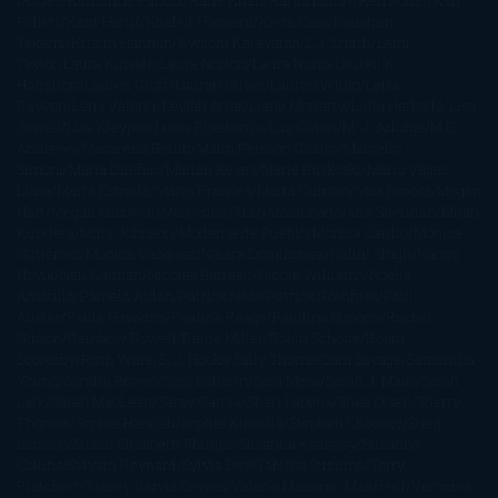
McGee
Katherine Pancol
Katie Khan
Katjia Millay
Ken Follet
Ken
Follett
Kent Haruf
Khaled Hosseini
Kiera Cass
Koushun
Takami
Kristin Hannah
Kyoichi Katayama
L.J. Smith
Laini
Taylor
Laura Kinsale
Laura Norton
Laura Nuño
Laurell K.
Hamilton
Lauren Groff
Lauren Oliver
Lauren Willig
Leisa
Rayven
Lena Valenti
Leylah Attar
Liane Moriarty
Lidia Herbada
Lisa
Jewell
Lisa Kleypas
Lucía Etxebarria
Luz Gabás
M. J. Arlidge
M.C.
Andrews
Macarena Berlín
Malin Persson Giolito
Marcello
Simoni
María Dueñas
Marian Keyes
Marie Rutkoski
Mario Vagas
Llosa
Marta Estrada
Marta Francés
Marta Quintín
Max Brooks
Megan
Hart
Megan Maxwell
Mercedes Pinto Maldonado
Mia Sheridan
Milan
Kundera
Milly Johnson
Moderna de Pueblo
Mónica Carillo
Mónica
Gutiérrez
Mónica Vázquez
Naiara Domínguez
Nalini Singh
Naomi
Novik
Neil Gaiman
Nicolas Barreau
Nicole Williams
Noelia
Amarillo
Pamela Aidan
Patrick Ness
Patrick Rothfuss
Paul
Auster
Paula Hawkins
Pauline Réage
Paullina Simons
Rachel
Gibson
Rainbow Rowell
Raine Miller
Robin Schone
Robin
Scoresby
Ruth Ware
S. J. Hooks
Sally Thorne
Sam Savage
Samantha
Young
Sandra Brown
Sara Ballarín
Sara Mesa
Sarah J. Maas
Sarah
Lark
Sarah MacLean
Saray García
Shari Lapena
Shea Olsen
Sherry
Thomas
Sophie Hannah
Sophie Kinsella
Stephen Chbosky
Stieg
Larsson
Susan Elizabeth Phillips
Susanna Kearsley
Suzanne
Collins
Sylvain Reynard
Sylvia Day
Tabitha Suzuma
Terry
Pratchett
Tracey Garvis Graves
Valerio Massimo Manfredi
Veronica