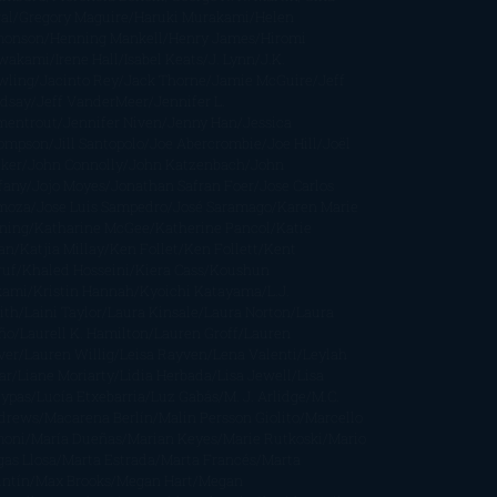
al
Gregory Maguire
Haruki Murakami
Helen
monson
Henning Mankell
Henry James
Hiromi
wakami
Irene Hall
Isabel Keats
J. Lynn
J.K.
wling
Jacinto Rey
Jack Thorne
Jamie McGuire
Jeff
ndsay
Jeff VanderMeer
Jennifer L.
mentrout
Jennifer Niven
Jenny Han
Jessica
ompson
Jill Santopolo
Joe Abercrombie
Joe Hill
Joël
cker
John Connolly
John Katzenbach
John
fany
Jojo Moyes
Jonathan Safran Foer
Jose Carlos
moza
Jose Luis Sampedro
José Saramago
Karen Marie
ning
Katharine McGee
Katherine Pancol
Katie
an
Katjia Millay
Ken Follet
Ken Follett
Kent
ruf
Khaled Hosseini
Kiera Cass
Koushun
kami
Kristin Hannah
Kyoichi Katayama
L.J.
ith
Laini Taylor
Laura Kinsale
Laura Norton
Laura
ño
Laurell K. Hamilton
Lauren Groff
Lauren
ver
Lauren Willig
Leisa Rayven
Lena Valenti
Leylah
ar
Liane Moriarty
Lidia Herbada
Lisa Jewell
Lisa
eypas
Lucía Etxebarria
Luz Gabás
M. J. Arlidge
M.C.
drews
Macarena Berlín
Malin Persson Giolito
Marcello
moni
María Dueñas
Marian Keyes
Marie Rutkoski
Mario
gas Llosa
Marta Estrada
Marta Francés
Marta
intín
Max Brooks
Megan Hart
Megan