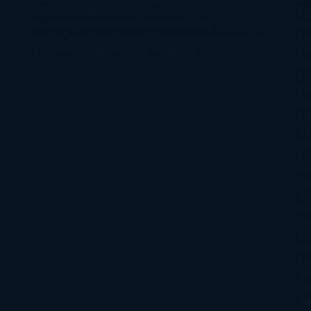
Victoriana
Sagas
Segunda
Per
mano
Sentimental
Series
Sobrevivir a una
Si
novela
Terror
Test
Thriller
Trilogías
Uncategorized
Ya
Ka
a la venta
Young Adults
¡No me gusta!
Ro
Li
Ar
Th
Di
Tif
So
Mo
Kh
Ha
Ta
Sm
Nu
Oli
Att
Kl
An
Si
Va
Qu