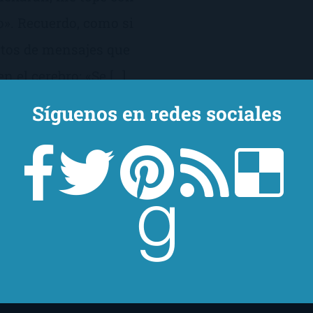
o». Recuerdo, como si
entos de mensajes que
n el cerebro: «Se […]
Síguenos en redes sociales