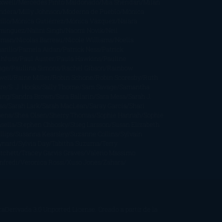
xwell
Mercedes Pinto Maldonado
Mia Sheridan
Milan
ndera
Milly Johnson
Moderna de Pueblo
Mónica
illo
Mónica Gutiérrez
Mónica Vázquez
Naiara
mínguez
Nalini Singh
Naomi Novik
Neil
iman
Nicolas Barreau
Nicole Williams
Noelia
arillo
Pamela Aidan
Patrick Ness
Patrick
thfuss
Paul Auster
Paula Hawkins
Pauline
age
Paullina Simons
Rachel Gibson
Rainbow
well
Raine Miller
Robin Schone
Robin Scoresby
Ruth
re
S. J. Hooks
Sally Thorne
Sam Savage
Samantha
ung
Sandra Brown
Sara Ballarín
Sara Mesa
Sarah J.
as
Sarah Lark
Sarah MacLean
Saray García
Shari
pena
Shea Olsen
Sherry Thomas
Sophie Hannah
Sophie
sella
Stephen Chbosky
Stieg Larsson
Susan Elizabeth
llips
Susanna Kearsley
Suzanne Collins
Sylvain
ynard
Sylvia Day
Tabitha Suzuma
Terry
tchett
Tracey Garvis Graves
Valerio Massimo
nfredi
Veronica Rossi
Xuso Jones
Zahara
Derivada 3.0 Unported License
. Creado a partir de la