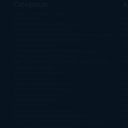
Categorías
A
1-Star
2-Stars
3-Stars
4-Stars
5-
@Z
Stars
Artículos
Ru
periodísticos
Aventuras
Blog
Canción de
Ca
Hielo y Fuego
Chick-Lit
Ciencia
Gr
Ficción
Clásicos
Colaboraciones
Comic
Concursos
Crecemos
Des
Án
del libro
Drama
Duda Gramatical
El Ojo
Zai
de Sauron
El poema de la
Di
semana
Encuestas
Erótica
Especiales
Fantasía
Ca
y Ciencia Ficción
Feeling Good
Hay
Lä
vida
Histórica
Humor
Infantil
Intriga
Juvenil
Lecturas
Mar
Anticipadas
Libros que
Ng
enganchan
Listas
Literatura
St
Fantástica
Literatura
Mc
Japonesa
LofbuksDesigns
Los más
Gla
vendidos
Mi opinión
Narrativa
No
Jo
ficción
Novela de misterio y
Ha
suspense
Novela Negra y
Re
Policiaca
Ocasiones
Me
especiales
Otros
Películas
Premio
Cra
Planeta
Próximas Publicaciones
Realismo
Mo
Mágico
Realista
Recomendaciones
Reseñas
Romance
Sá
paranormal
Romántica
Romántica
Ar