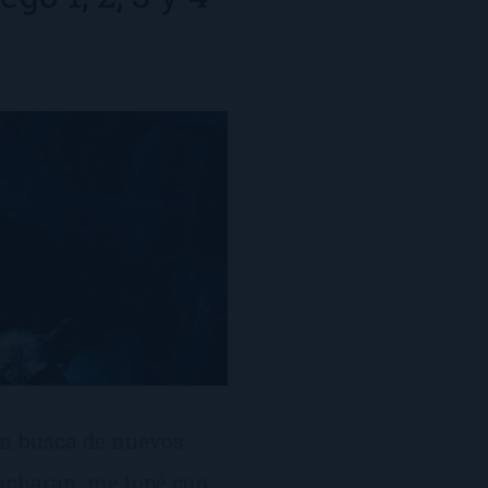
 en busca de nuevos
ancharan, me topé con