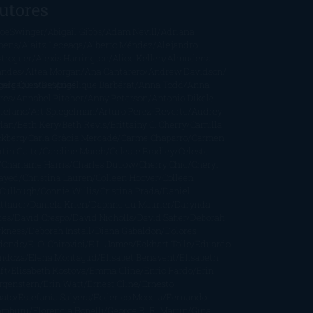
utores
oeSwinger
Abigail Gibbs
Adam Nevill
Adriana
bens
Alaitz Leceaga
Alberto Méndez
Alejandro
stroguer
Alexis Harrington
Alice Kellen
Almudena
andes
Altea Morgan
Ana Cantarero
Andrew Davidson
cargables
gela Quintas
Despúes
Angélique Barbérat
Anna Todd
Anna
res
Annabel Pitcher
Anny Peterson
Antonio Dikele
stefano
Art Spiegelman
Arturo Pérez-Reverte
Audrey
rlan
Beth Kery
Beth Revis
Brittainy C. Cherry
Camilla
ckberg
Carla Gràcia Mercadé
Carme Chaparro
Carmen
tín Gaite
Caroline March
Celeste Bradley
Celeste
Charlaine Harris
Charles Dubow
Cherry Chic
Cheryl
rayed
Christina Lauren
Colleen Hoover
Colleen
Cullough
Connie Willis
Cristina Prada
Daniel
ttauer
Daniela Krien
Daphne du Maurier
Darynda
nes
David Crespo
David Nicholls
David Safier
Deborah
rkness
Deborah Install
Diana Gabaldon
Dolores
dondo
E. O. Chirovici
E.L. James
Eckhart Tolle
Eduardo
ndoza
Elena Montagud
Elísabet Benavent
Elisabeth
ft
Elisabeth Kostova
Emma Cline
Enric Pardo
Erin
rgenstern
Erin Watt
Ernest Cline
Ernesto
bato
Estefanía Salyers
Federico Moccia
Fernando
amburu
Florencia Bonelli
George R. R. Martin
Gina