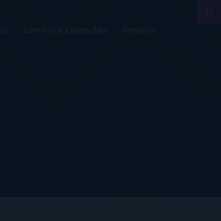
sts
Libros Que Enganchan
Contacto