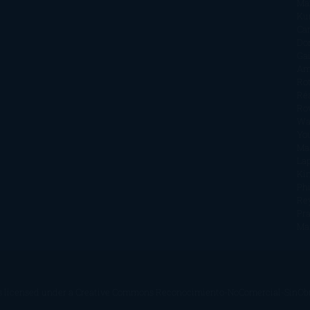
Ma
Ku
Car
Do
Ga
Am
Ro
Ré
Ro
Wa
Yo
Ma
La
Kin
Phi
Re
Pra
Ma
s licensed under a
Creative Commons Reconocimiento-NoComercial-SinObra