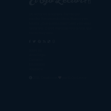
Un lector en la sombra. Escribo por
escribir. Recomiendo libros. Blanco y en
botella. ¿Qué queréis más? Leed y no veáis
tanta tele. O leed mientras veis la tele, que
eso es muy sano.
Sobre mí
Aviso Legal
Contacto
Editoriales
Ayúdame
2016. Creado con
por
El Ojo Lector
.