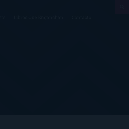
sts
Libros Que Enganchan
Contacto