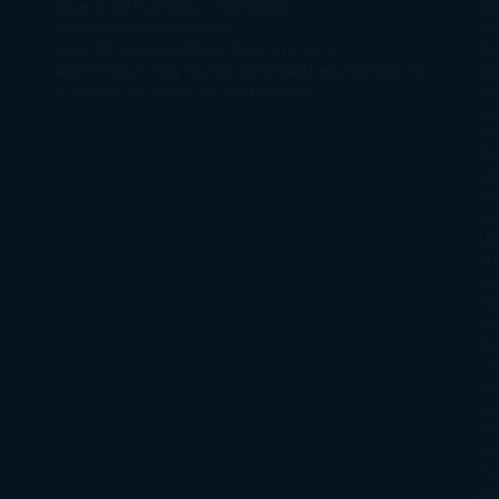
paranormal
Romántica
Romántica
Ar
Victoriana
Sagas
Segunda
Per
mano
Sentimental
Series
Sobrevivir a una
Si
novela
Terror
Test
Thriller
Trilogías
Uncategorized
Ya
Ka
a la venta
Young Adults
¡No me gusta!
Ro
Li
Ar
Th
Di
Tif
So
Mo
Kh
Ha
Ta
Sm
Nu
Oli
Att
Kl
An
Si
Va
Qu