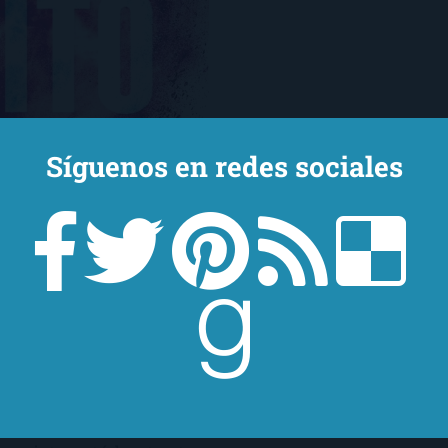
Síguenos en redes sociales
 su argumento, he de
isa Rayven desprendía
que tiraba para atrás.
, Maravilloso desastre o