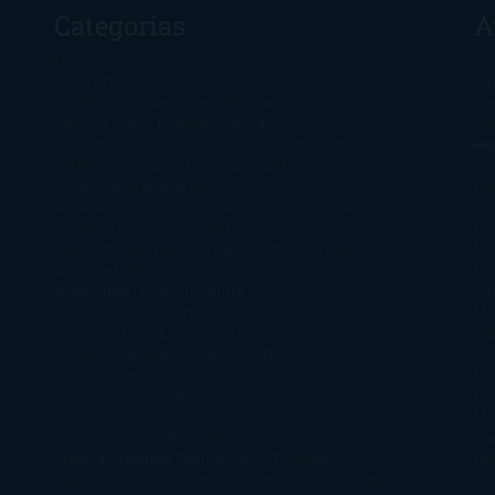
Categorías
A
1-Star
2-Stars
3-Stars
4-Stars
5-
@Z
Stars
Artículos
Ru
periodísticos
Aventuras
Blog
Canción de
Ca
Hielo y Fuego
Chick-Lit
Ciencia
Gr
Ficción
Clásicos
Colaboraciones
Comic
Concursos
Crecemos
Des
Án
del libro
Drama
Duda Gramatical
El Ojo
Zai
de Sauron
El poema de la
Di
semana
Encuestas
Erótica
Especiales
Fantasía
Ca
y Ciencia Ficción
Feeling Good
Hay
Lä
vida
Histórica
Humor
Infantil
Intriga
Juvenil
Lecturas
Mar
Anticipadas
Libros que
Ng
enganchan
Listas
Literatura
St
Fantástica
Literatura
Mc
Japonesa
LofbuksDesigns
Los más
Gla
vendidos
Mi opinión
Narrativa
No
Jo
ficción
Novela de misterio y
Ha
suspense
Novela Negra y
Re
Policiaca
Ocasiones
Me
especiales
Otros
Películas
Premio
Cra
Planeta
Próximas Publicaciones
Realismo
Mo
Mágico
Realista
Recomendaciones
Reseñas
Romance
Sá