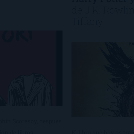
de
J.K. Rowli
Tiffany
obin Scoresby, después
ión de libros
El libro que hoy os tra