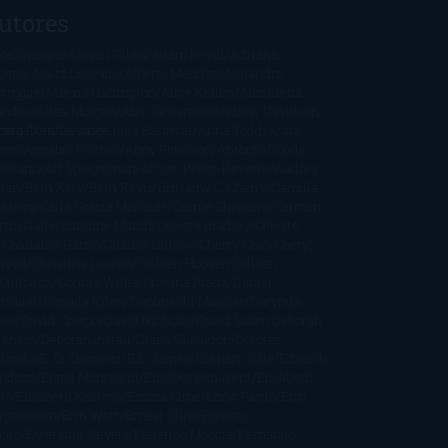
utores
oeSwinger
Abigail Gibbs
Adam Nevill
Adriana
bens
Alaitz Leceaga
Alberto Méndez
Alejandro
stroguer
Alexis Harrington
Alice Kellen
Almudena
andes
Altea Morgan
Ana Cantarero
Andrew Davidson
cargables
gela Quintas
Despúes
Angélique Barbérat
Anna Todd
Anna
res
Annabel Pitcher
Anny Peterson
Antonio Dikele
stefano
Art Spiegelman
Arturo Pérez-Reverte
Audrey
rlan
Beth Kery
Beth Revis
Brittainy C. Cherry
Camilla
ckberg
Carla Gràcia Mercadé
Carme Chaparro
Carmen
tín Gaite
Caroline March
Celeste Bradley
Celeste
Charlaine Harris
Charles Dubow
Cherry Chic
Cheryl
rayed
Christina Lauren
Colleen Hoover
Colleen
Cullough
Connie Willis
Cristina Prada
Daniel
ttauer
Daniela Krien
Daphne du Maurier
Darynda
nes
David Crespo
David Nicholls
David Safier
Deborah
rkness
Deborah Install
Diana Gabaldon
Dolores
dondo
E. O. Chirovici
E.L. James
Eckhart Tolle
Eduardo
ndoza
Elena Montagud
Elísabet Benavent
Elisabeth
ft
Elisabeth Kostova
Emma Cline
Enric Pardo
Erin
rgenstern
Erin Watt
Ernest Cline
Ernesto
bato
Estefanía Salyers
Federico Moccia
Fernando