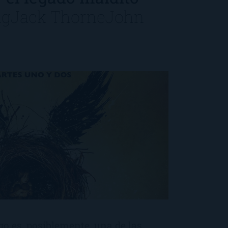
ng
Jack Thorne
John
igo es, posiblemente, una de las