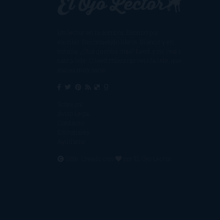
Un lector en la sombra. Escribo por
escribir. Recomiendo libros. Blanco y en
botella. ¿Qué queréis más? Leed y no veáis
tanta tele. O leed mientras veis la tele, que
eso es muy sano.
Sobre mí
Aviso Legal
Contacto
Editoriales
Ayúdame
2016. Creado con
por
El Ojo Lector
.