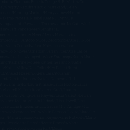
amburu
Florencia Bonelli
George R. R. Martin
Gina
al
Gregory Maguire
Haruki Murakami
Helen
monson
Henning Mankell
Henry James
Hiromi
wakami
Irene Hall
Isabel Keats
J. Lynn
J.K.
wling
Jacinto Rey
Jack Thorne
Jamie McGuire
Jeff
ndsay
Jeff VanderMeer
Jennifer L.
mentrout
Jennifer Niven
Jenny Han
Jessica
ompson
Jill Santopolo
Joe Abercrombie
Joe Hill
Joël
cker
John Connolly
John Katzenbach
John
fany
Jojo Moyes
Jonathan Safran Foer
Jose Carlos
moza
Jose Luis Sampedro
José Saramago
Karen Marie
ning
Katharine McGee
Katherine Pancol
Katie
an
Katjia Millay
Ken Follet
Ken Follett
Kent
ruf
Khaled Hosseini
Kiera Cass
Koushun
kami
Kristin Hannah
Kyoichi Katayama
L.J.
ith
Laini Taylor
Laura Kinsale
Laura Norton
Laura
ño
Laurell K. Hamilton
Lauren Groff
Lauren
ver
Lauren Willig
Leisa Rayven
Lena Valenti
Leylah
ar
Liane Moriarty
Lidia Herbada
Lisa Jewell
Lisa
eypas
Lucía Etxebarria
Luz Gabás
M. J. Arlidge
M.C.
drews
Macarena Berlín
Malin Persson Giolito
Marcello
moni
María Dueñas
Marian Keyes
Marie Rutkoski
Mario
gas Llosa
Marta Estrada
Marta Francés
Marta
intín
Max Brooks
Megan Hart
Megan