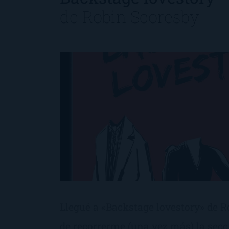
de
Robin Scoresby
Llegué a «Backstage lovestory» de R
de recorrerme (una vez más) la secc